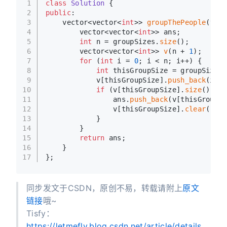
1
class
Solution
 {
2
public
:
3
    vector<vector<
int
>> 
groupThePeople
(vect
4
        vector<vector<
int
>> ans;
5
int
 n = groupSizes.
size
();
6
        vector<vector<
int
>> 
v
(n + 
1
);
7
for
 (
int
 i = 
0
; i < n; i++) {
8
int
 thisGroupSize = groupSizes[
9
            v[thisGroupSize].
push_back
(i);
10
if
 (v[thisGroupSize].
size
() == 
11
                ans.
push_back
(v[thisGroupSi
12
                v[thisGroupSize].
clear
();
13
            }
14
        }
15
return
 ans;
16
    }
17
};
同步发文于CSDN，原创不易，转载请附上
原文
链接
哦~
Tisfy：
https://letmefly.blog.csdn.net/article/details