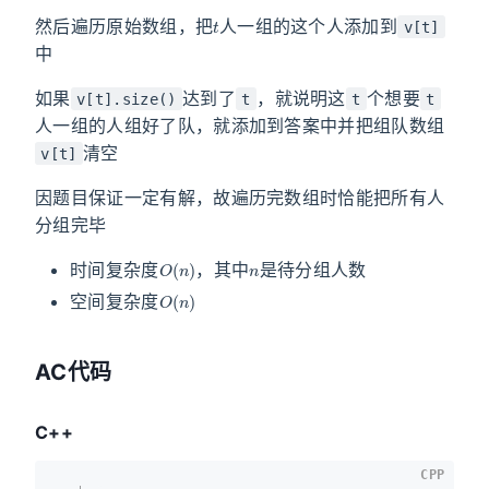
t
然后遍历原始数组，把
人一组的这个人添加到
v[t]
中
如果
达到了
，就说明这
个想要
v[t].size()
t
t
t
人一组的人组好了队，就添加到答案中并把组队数组
清空
v[t]
因题目保证一定有解，故遍历完数组时恰能把所有人
分组完毕
O
(
n
)
n
时间复杂度
，其中
是待分组人数
O
(
n
)
空间复杂度
AC代码
C++
CPP