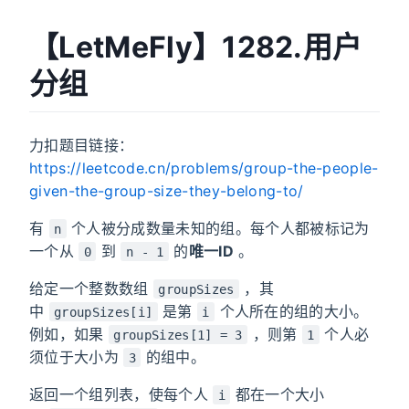
【LetMeFly】1282.用户
分组
力扣题目链接：
https://leetcode.cn/problems/group-the-people-
given-the-group-size-they-belong-to/
有
个人被分成数量未知的组。每个人都被标记为
n
一个从
到
的
唯一ID
。
0
n - 1
给定一个整数数组
，其
groupSizes
中
是第
个人所在的组的大小。
groupSizes[i]
i
例如，如果
，则第
个人必
groupSizes[1] = 3
1
须位于大小为
的组中。
3
返回一个组列表，使每个人
都在一个大小
i