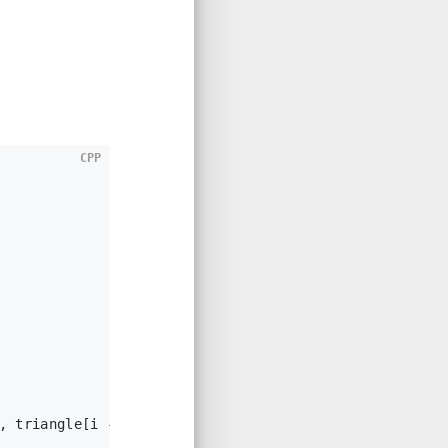
CPP
, triangle[i - 
1
][j]);