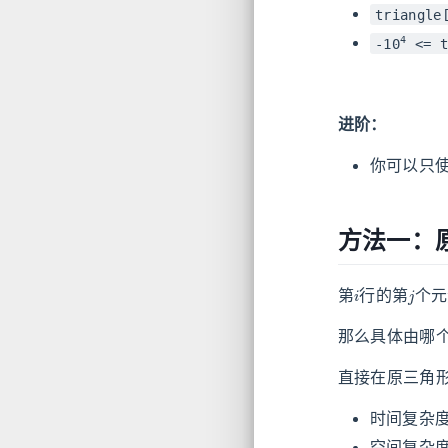
triangle
4
-10
<= t
进阶：
你可以只
方法一：
i
j
第
行的第
个元
那么具体由哪
直接在原三角
时间复杂
空间复杂