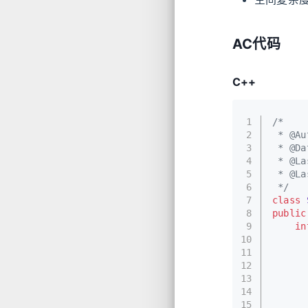
AC代码
C++
1
/*
2
 * @Au
3
 * @Da
4
 * @La
5
 * @La
6
 */
7
class
8
public
9
in
10
11
12
      
13
14
      
15
      