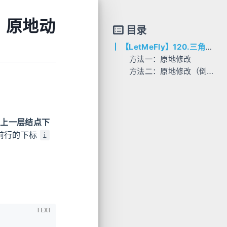
和：原地动
目录
【LetMeFly】120.三角形最小路径和：原地动态规划（根本不需要演变来演变去）
方法一：原地修改
方法二：原地修改（倒序遍历）
AC代码
AC代码
C++
C++
Python
Java
与
上一层结点下
Go
前行的下标
i
Rust
TEXT