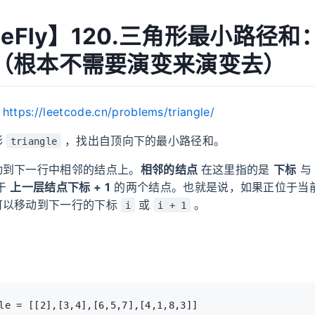
MeFly】120.三角形最小路径
（根本不需要演变来演变去）
：
https://leetcode.cn/problems/triangle/
形
，找出自顶向下的最小路径和。
triangle
动到下一行中相邻的结点上。
相邻的结点
在这里指的是
下标
于
上一层结点下标 + 1
的两个结点。也就是说，如果正位于当
可以移动到下一行的下标
或
。
i
i + 1