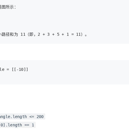
图所示：

angle.length <= 200
[0].length == 1