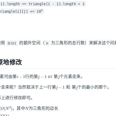
[i].length == triangle[i - 1].length + 1
4
riangle[i][j] <= 10
使用
的额外空间（
为三角形的总行数）来解决这个问
O(n)
n
原地修改
i
−
1
j
−
1
j
素可由第
行的第
or 第
个元素走来。
j
−
1
j
个走来呢？当然取决于上一行第
和 第
个的最小的那个。
形上进行修改即可。
O
(
N
2
)
N
度
，其中
为三角形的边长
O
(
1
)
度