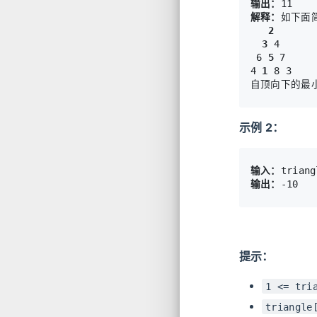
输出：
解释：
如下面简
2
3
 4

 6 
5
 7

4 
1
 8 3

示例 2：
输入：
输出：
提示：
1 <= tri
triangle