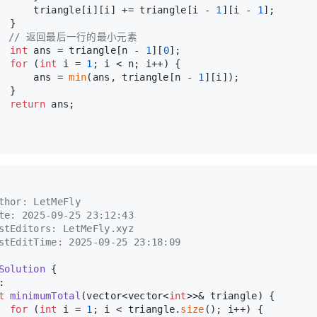
      triangle[i][i] += triangle[i - 
1
][i - 
1
];
  }
// 返回最后一行的最小元素
int
 ans = triangle[n - 
1
][
0
];
for
 (
int
 i = 
1
; i < n; i++) {
      ans = 
min
(ans, triangle[n - 
1
][i]);
  }
return
 ans;
thor: LetMeFly
te: 2025-09-25 23:12:43
stEditors: LetMeFly.xyz
stEditTime: 2025-09-25 23:18:09
Solution
 {
:
t
minimumTotal
(vector<vector<
int
>>& triangle)
{
for
 (
int
 i = 
1
; i < triangle.
size
(); i++) {