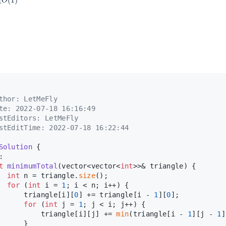
thor: LetMeFly
te: 2022-07-18 16:16:49
stEditors: LetMeFly
stEditTime: 2022-07-18 16:22:44
Solution
 {
:
t
minimumTotal
(vector<vector<
int
>>& triangle)
{
int
 n = triangle.
size
();
for
 (
int
 i = 
1
; i < n; i++) {
      triangle[i][
0
] += triangle[i - 
1
][
0
];
for
 (
int
 j = 
1
; j < i; j++) {
          triangle[i][j] += 
min
(triangle[i - 
1
][j - 
1
]
      }