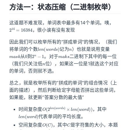
方法一：状态压缩（二进制枚举）
这道题不难发现，单词表中最多有14个单词。咦，
2
14
=
16384
，很小诶有没有发现
因此我们可以枚举所有的“拼成单词”的情况，（我们
l
e
n
(
w
o
r
d
s
)
n
将单词的个数
记为
）也就是说用变量
m
a
s
k
0
2
n
−
1
m
a
k
s
从
到
。对于
二进制下其中的每一位
n
（我们只关注低
位），如果这一位是1就选这个对应
的单词，否则就不选。
总之，就是枚举所有的“拼成的单词”的组合情况（上
面的描述），然后判断给定字母能否拼出这些单词，
如果能，就更新“答案分数的最大值”
O
(
2
l
e
n
(
w
o
r
d
s
)
×
l
e
n
(
w
o
r
d
)
)
时间复杂度
，其中
l
e
n
(
w
o
r
d
)
代表单词的平均长度。
O
(
C
)
C
空间复杂度
，其中
是字符集的大小，本题
C
=
26