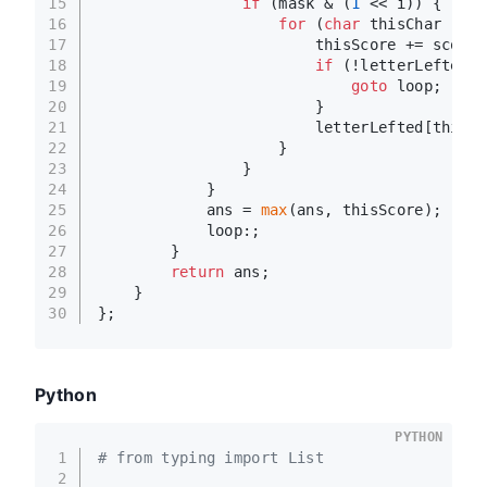
15
if
 (mask & (
1
 << i)) {
16
for
 (
char
 thisChar : wo
17
                        thisScore += score[
18
if
 (!letterLefted[t
19
goto
 loop;
20
                        }
21
                        letterLefted[thisCh
22
                    }
23
                }
24
            }
25
            ans = 
max
(ans, thisScore);
26
            loop:;
27
        }
28
return
 ans;
29
    }
30
};
Python
PYTHON
1
# from typing import List
2