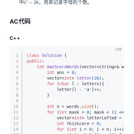
中
，用来记录字母的个数。
AC代码
C++
CPP
1
class
Solution
 {
2
public
:
3
int
maxScoreWords
(vector<string>& words
4
int
 ans = 
0
;
5
vector<
int
> 
letter
(
26
)
;
6
for
 (
char
 l : letters){
7
            letter[l - 
'a'
]++;
8
        }
9
10
int
 n = words.
size
();
11
for
 (
int
 mask = 
0
; mask < (
1
 << n);
12
            vector<
int
> letterLefted = lett
13
int
 thisScore = 
0
;
14
for
 (
int
 i = 
0
; i < n; i++) {