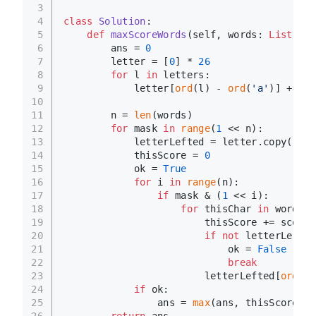
3
4
class
Solution
:
5
def
maxScoreWords
(
self, words: 
List
[
str
6
        ans = 
0
7
        letter = [
0
] * 
26
8
for
 l 
in
 letters:
9
            letter[
ord
(l) - 
ord
(
'a'
)] += 
1
10
11
        n = 
len
(words)
12
for
 mask 
in
range
(
1
 << n):
13
            letterLefted = letter.copy()
14
            thisScore = 
0
15
            ok = 
True
16
for
 i 
in
range
(n):
17
if
 mask & (
1
 << i):
18
for
 thisChar 
in
 words[i
19
                        thisScore += score[
20
if
not
 letterLefted
21
                            ok = 
False
22
break
23
                        letterLefted[
ord
(th
24
if
 ok:
25
                ans = 
max
(ans, thisScore)
26