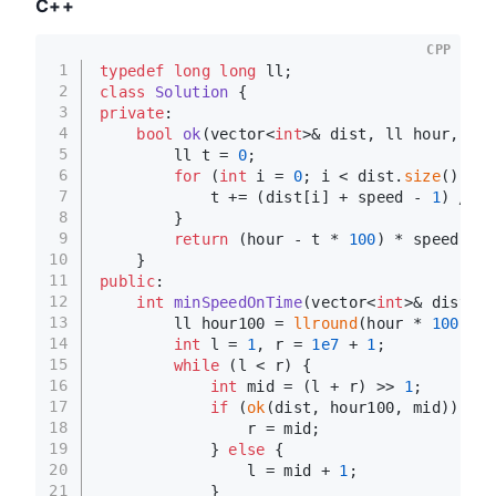
C++
CPP
1
typedef
long
long
 ll;
2
class
Solution
 {
3
private
:
4
bool
ok
(vector<
int
>& dist, ll hour, 
int
5
        ll t = 
0
;
6
for
 (
int
 i = 
0
; i < dist.
size
() - 
1
7
            t += (dist[i] + speed - 
1
) / sp
8
        }
9
return
 (hour - t * 
100
) * speed >= 
10
    }
11
public
:
12
int
minSpeedOnTime
(vector<
int
>& dist, 
d
13
        ll hour100 = 
llround
(hour * 
100
);
14
int
 l = 
1
, r = 
1e7
 + 
1
;
15
while
 (l < r) {
16
int
 mid = (l + r) >> 
1
;
17
if
 (
ok
(dist, hour100, mid)) {
18
                r = mid;
19
            } 
else
 {
20
                l = mid + 
1
;
21
            }