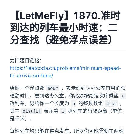
【LetMeFly】1870.准时
到达的列车最小时速：二
分查找（避免浮点误差）
力扣题目链接：
https://leetcode.cn/problems/minimum-speed-
to-arrive-on-time/
给你一个浮点数
，表示你到达办公室可用的总
hour
通勤时间。要到达办公室，你必须按给定次序乘坐
n
趟列车。另给你一个长度为
的整数数组
，
n
dist
其中
表示第
趟列车的行驶距离（单位
dist[i]
i
是千米）。
每趟列车均只能在整点发车，所以你可能需要在两趟