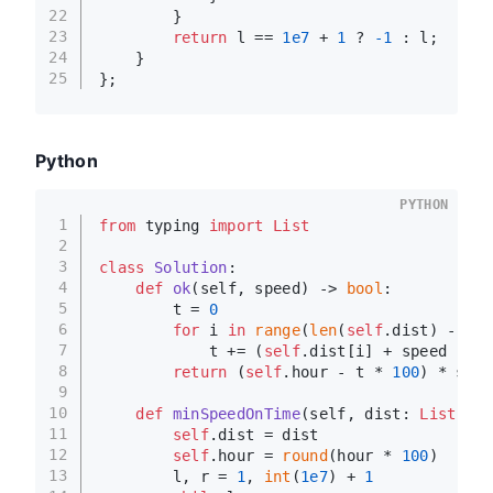
22
        }
23
return
 l == 
1e7
 + 
1
 ? 
-1
 : l;
24
    }
25
};
Python
PYTHON
1
from
 typing 
import
List
2
3
class
Solution
:
4
def
ok
(
self, speed
) -> 
bool
:
5
        t = 
0
6
for
 i 
in
range
(
len
(
self
.dist) - 
1
):
7
            t += (
self
.dist[i] + speed - 
1
)
8
return
 (
self
.hour - t * 
100
) * spee
9
10
def
minSpeedOnTime
(
self, dist: 
List
[
int
11
self
.dist = dist
12
self
.hour = 
round
(hour * 
100
)
13
        l, r = 
1
, 
int
(
1e7
) + 
1