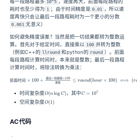
每一段路程最多
，速度再大，前面每段路程的
10^5
耗时也至少得为
；由于时间精度是
，所以速
1
0.01
度再快只会让最后一段路程耗时为一个更小的分数
无意义）
0.001
如何避免精度误差？当然是把一切结果都转为整数运
算。首先对于给定时间，直接乘以
并转为整数
100
（例如C++的
和python的
）。前面
llround
round
每段路程计算时间时，本来就是整数；最后一段路程
计算时间时，将除法转换为乘法：
前
路
面
程
时
×
100
间
×
100
+
最
后
一
段
路
程
×
100
速
度
≤
r
o
u
n
d
(
h
o
u
r
×
10
最
后
一
段
路
程
前
面
时
间
速
度
O
(
n
log
C
)
C
=
10
7
时间复杂度
，其中
O
(
1
)
空间复杂度
AC代码