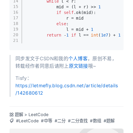
14
while
 l < r:
15
            mid = (l + r) >> 
1
16
if
self
.ok(mid):
17
                r = mid
18
else
:
19
                l = mid + 
1
20
return
 -
1
if
 l == 
int
(
1e7
) + 
1
else
21
同步发文于CSDN和我的
个人博客
，原创不易，
转载经作者同意后请附上
原文链接
哦~
Tisfy：
https://letmefly.blog.csdn.net/article/details
/142680612
题解
>
LeetCode
#LeetCode
#中等
#二分
#二分查找
#数组
#题解