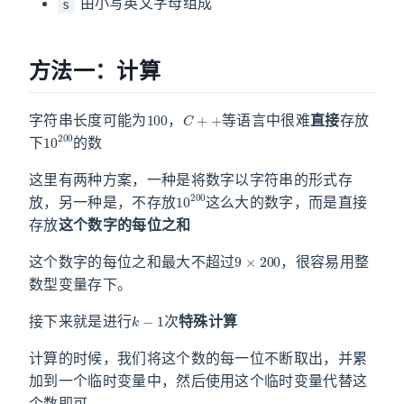
由小写英文字母组成
s
方法一：计算
100
C
+
+
字符串长度可能为
，
等语言中很难
直接
存放
10
200
下
的数
这里有两种方案，一种是将数字以字符串的形式存
10
200
放，另一种是，不存放
这么大的数字，而是直接
存放
这个数字的每位之和
9
×
200
这个数字的每位之和最大不超过
，很容易用整
数型变量存下。
k
−
1
接下来就是进行
次
特殊计算
计算的时候，我们将这个数的每一位不断取出，并累
加到一个临时变量中，然后使用这个临时变量代替这
个数即可