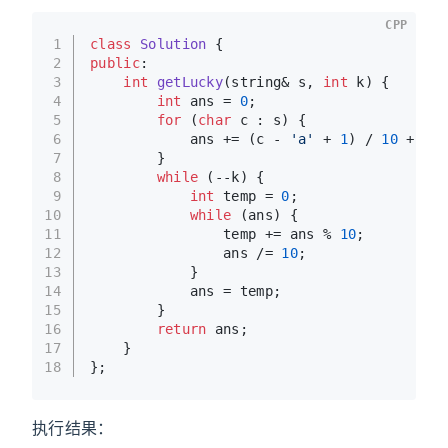
CPP
1
class
Solution
 {
2
public
:
3
int
getLucky
(string& s, 
int
 k)
{
4
int
 ans = 
0
;
5
for
 (
char
 c : s) {
6
            ans += (c - 
'a'
 + 
1
) / 
10
 + (c 
7
        }
8
while
 (--k) {
9
int
 temp = 
0
;
10
while
 (ans) {
11
                temp += ans % 
10
;
12
                ans /= 
10
;
13
            }
14
            ans = temp;
15
        }
16
return
 ans;
17
    }
18
};
执行结果：