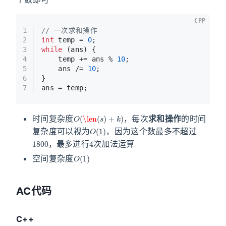
CPP
1
// 一次求和操作
2
int
 temp = 
0
;
3
while
 (ans) {
4
    temp += ans % 
10
;
5
    ans /= 
10
;
6
}
7
ans = temp;
O
(
\len
(
s
)
+
k
)
时间复杂度
，每次
求和操作
的时间
O
(
1
)
复杂度可以视为
，因为这个数最多不超过
1800
4
，最多进行
次加法运算
O
(
1
)
空间复杂度
AC代码
C++