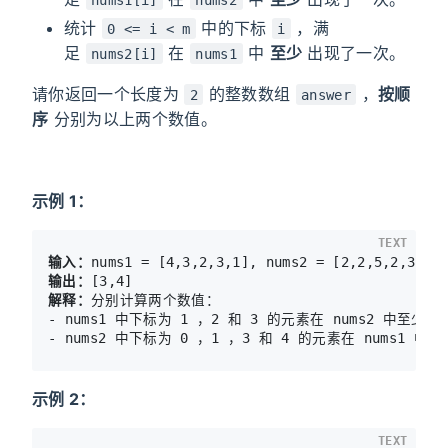
统计
中的下标
，满
0 <= i < m
i
足
在
中
至少
出现了一次。
nums2[i]
nums1
请你返回一个长度为
的整数数组
，
按顺
2
answer
序
分别为以上两个数值。
示例 1：
TEXT
输入：
输出：
解释：
分别计算两个数值：

- nums1 中下标为 1 ，2 和 3 的元素在 nums2 中至
示例 2：
TEXT