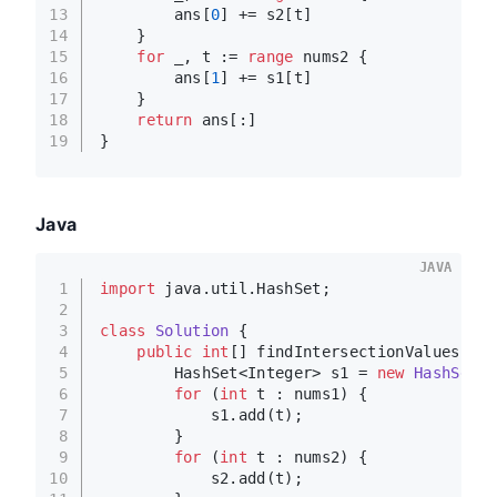
13
        ans[
0
] += s2[t]
14
    }
15
for
 _, t := 
range
 nums2 {
16
        ans[
1
] += s1[t]
17
    }
18
return
 ans[:]
19
}
Java
JAVA
1
import
 java.util.HashSet;
2
3
class
Solution
 {
4
public
int
[] findIntersectionValues(
int
5
        HashSet<Integer> s1 = 
new
HashSet
<>
6
for
 (
int
 t : nums1) {
7
            s1.add(t);
8
        }
9
for
 (
int
 t : nums2) {
10
            s2.add(t);