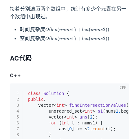
接着分别遍历两个数组中，统计有多少个元素在另一
个数组中出现过。
O
(
l
e
n
(
n
u
m
s
1
)
+
l
e
n
(
n
u
m
s
2
)
)
时间复杂度
O
(
l
e
n
(
n
u
m
s
1
)
+
l
e
n
(
n
u
m
s
2
)
)
空间复杂度
AC代码
C++
CPP
1
class
Solution
 {
2
public
:
3
vector<
int
> 
findIntersectionValues
(vect
4
unordered_set<
int
> 
s1
(nums
1.
begin()
5
vector<
int
> 
ans
(
2
)
;
6
for
 (
int
 t : nums1) {
7
            ans[
0
] += s
2.
count
(t);
8
        }