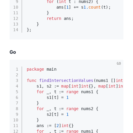
9
for
 (
int
 t : nums2) {
10
            ans[
1
] += s
1.
count
(t);
11
        }
12
return
 ans;
13
    }
14
};
Go
GO
1
package
 main
2
3
func
findIntersectionValues
(nums1 []
int
, nu
4
    s1, s2 := 
map
[
int
]
int
{}, 
map
[
int
]
int
{}
5
for
 _, t := 
range
 nums1 {
6
        s1[t] = 
1
7
    }
8
for
 _, t := 
range
 nums2 {
9
        s2[t] = 
1
10
    }
11
    ans := [
2
]
int
{}
12
for
 _, t := 
range
 nums1 {