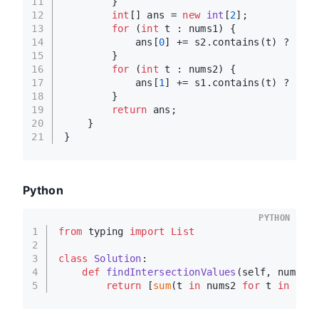
11
        }
12
int
[] ans = 
new
int
[
2
];
13
for
 (
int
 t : nums1) {
14
            ans[
0
] += s2.contains(t) ? 
1
 : 
15
        }
16
for
 (
int
 t : nums2) {
17
            ans[
1
] += s1.contains(t) ? 
1
 : 
18
        }
19
return
 ans;
20
    }
21
}
Python
PYTHON
1
from
 typing 
import
List
2
3
class
Solution
:
4
def
findIntersectionValues
(
self, nums1:
5
return
 [
sum
(t 
in
 nums2 
for
 t 
in
 num