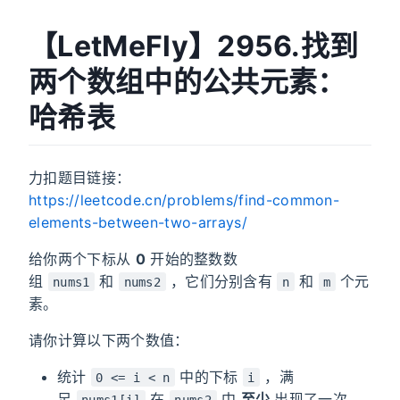
【LetMeFly】2956.找到
两个数组中的公共元素：
哈希表
力扣题目链接：
https://leetcode.cn/problems/find-common-
elements-between-two-arrays/
给你两个下标从
0
开始的整数数
组
和
，它们分别含有
和
个元
nums1
nums2
n
m
素。
请你计算以下两个数值：
统计
中的下标
，满
0 <= i < n
i
足
在
中
至少
出现了一次。
nums1[i]
nums2