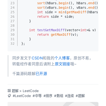
23
sort
(hBars.
begin
(), hBars.
end
());
24
sort
(vBars.
begin
(), vBars.
end
());
25
int
 side = 
min
(
getMaxDiff
(hBars), 
g
26
return
 side * side;
27
    }
28
29
int
testGetMaxDiff
(vector<
int
>& v)
{
30
return
getMaxDiff
(v);
31
    }
32
};
同步发文于
CSDN
和我的
个人博客
，原创不易，
转载经作者同意后请附上
原文链接
哦~
千篇源码题解
已开源
题解
>
LeetCode
#LeetCode
#中等
#排序
#数组
#连续
#题解