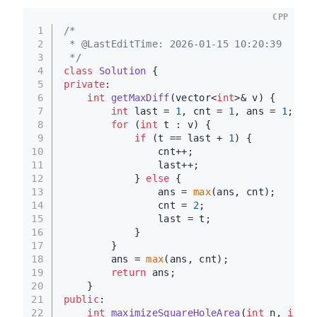
CPP
1
/*
2
 * @LastEditTime: 2026-01-15 10:20:39
3
 */
4
class
Solution
 {
5
private
:
6
int
getMaxDiff
(vector<
int
>& v)
{
7
int
 last = 
1
, cnt = 
1
, ans = 
1
;
8
for
 (
int
 t : v) {
9
if
 (t == last + 
1
) {
10
                cnt++;
11
                last++;
12
            } 
else
 {
13
                ans = 
max
(ans, cnt);
14
                cnt = 
2
;
15
                last = t;
16
            }
17
        }
18
        ans = 
max
(ans, cnt);
19
return
 ans;
20
    }
21
public
:
22
int
maximizeSquareHoleArea
(
int
 n, 
int
 m