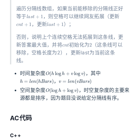
遍历分隔线数组，如果当前能移除的分隔线正好
l
a
s
t
+
1
等于
，则空格可以继续网友拓展（更新
c
n
t
+
1
l
a
s
t
+
1
，更新
）；
否则，说明上个连续空格无法拓展到这条线，更
c
n
t
2
新答案最大值，并将
初始化为
（这条线可以
移除，空格长度为2），更新last为当前这条
线。
O
(
h
log
h
+
v
log
v
)
时间复杂度
，其中
h
=
l
e
n
(
h
B
a
r
s
)
v
=
l
e
n
(
v
B
a
r
s
)
，
O
(
log
h
+
log
v
)
空间复杂度
，时空复杂度的主要来
源都是排序，因为题目没说给定分隔线有序。
AC代码
C++