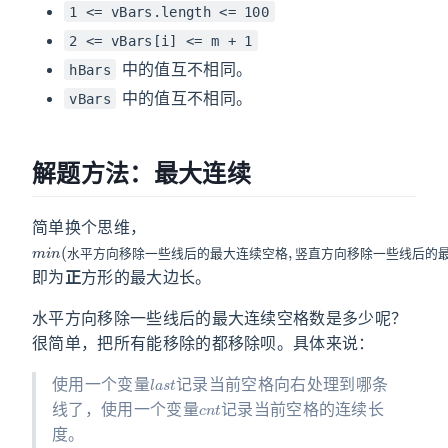
1 <= vBars.length <= 100
2 <= vBars[i] <= m + 1
中的值互不相同。
hBars
中的值互不相同。
vBars
解题方法：最大连续
简单换个思维，
m
平
移
些
的
连
格
直
移
些
的
连
格
i
方
除
线
最
续
,
方
除
线
最
续
)
n
竖
(
向
一
后
大
空
向
一
后
大
空
水
水
平
方
向
移
除
一
些
线
后
的
最
大
连
续
空
格
竖
直
方
向
移
除
一
些
线
后
的
即为
正
方形的最大边长。
水平方向移除一些线后的最大连续空格数是多少呢？
很简单，把所有能移除的都移除呗。具体来说：
l
a
s
t
使用一个变量
记录当前空格向右处理到哪条
c
n
t
线了，使用一个变量
记录当前空格的连续长
度。