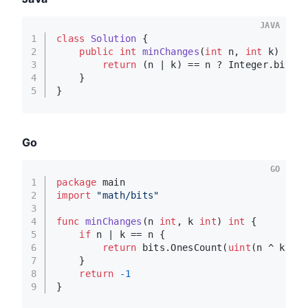
JAVA
1
class
Solution
 {
2
public
int
minChanges
(
int
 n, 
int
 k)
 {
3
return
 (n | k) == n ? Integer.bitCo
4
    }
5
}
Go
GO
1
package
 main
2
import
"math/bits"
3
4
func
minChanges
(n 
int
, k 
int
)
int
 {
5
if
 n | k == n {
6
return
 bits.OnesCount(
uint
(n ^ k))
7
    }
8
return
-1
9
}