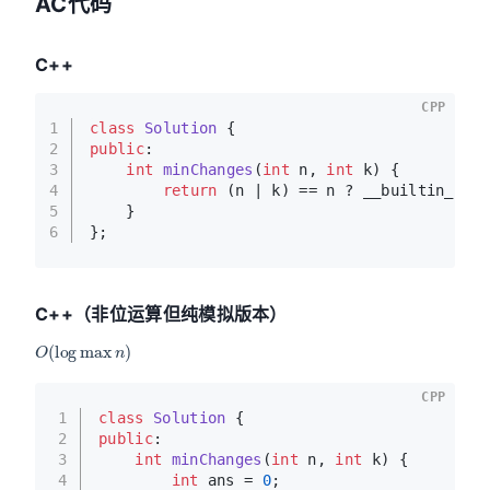
AC代码
C++
CPP
1
class
Solution
 {
2
public
:
3
int
minChanges
(
int
 n, 
int
 k)
{
4
return
 (n | k) == n ? __builtin_pop
5
    }
6
};
C++（非位运算但纯模拟版本）
O
(
log
max
n
)
CPP
1
class
Solution
 {
2
public
:
3
int
minChanges
(
int
 n, 
int
 k)
{
4
int
 ans = 
0
;