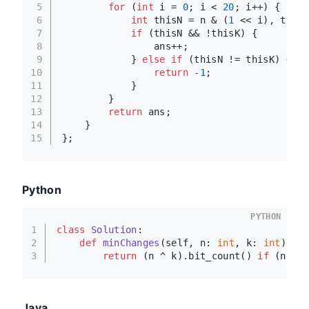
5
for
 (
int
 i = 
0
; i < 
20
; i++) {
6
int
 thisN = n & (
1
 << i), thisK
7
if
 (thisN && !thisK) {
8
                ans++;
9
            } 
else
if
 (thisN != thisK) {
10
return
-1
;
11
            }
12
        }
13
return
 ans;
14
    }
15
};
Python
PYTHON
1
class
Solution
:
2
def
minChanges
(
self, n: 
int
, k: 
int
) ->
3
return
 (n ^ k).bit_count() 
if
 (n | 
Java