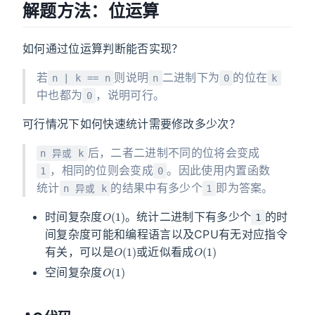
解题方法：位运算
如何通过位运算判断能否实现？
若
则说明
二进制下为
的位在
n | k == n
n
0
k
中也都为
，说明可行。
0
可行情况下如何快速统计需要修改多少次？
后，二者二进制不同的位将会变成
n 异或 k
，相同的位则会变成
。因此使用内置函数
1
0
统计
的结果中有多少个
即为答案。
n 异或 k
1
O
(
1
)
时间复杂度
。统计二进制下有多少个
的时
1
间复杂度可能和编程语言以及CPU有无对应指令
O
(
1
)
O
(
1
)
有关，可以是
或近似看成
O
(
1
)
空间复杂度