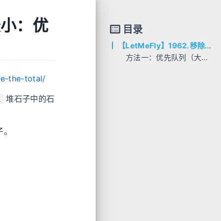
最小：优
目录
【LetMeFly】1962.移除石子使总数最小：优先队列（大根堆）
方法一：优先队列（大根堆）
AC代码
e-the-total/
C++
Python
堆石子中的石
i
子。