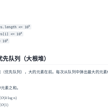
5
es.length <= 10
4
es[i] <= 10
5
= 10
优先队列（大根堆）
堆（优先队列），大的元素在前。每次从队列中弹出最大的元素
。
中元素之和。
O
(
k
log
n
)
度
O
(
1
)
度