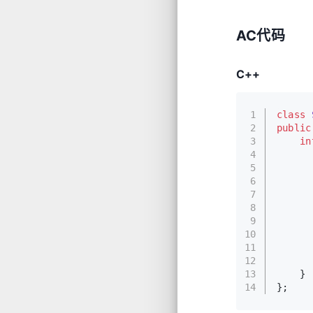
AC代码
C++
1
class
2
public
3
in
4
5
6
7
8
      
9
      
10
      
11
      
12
13
    }
14
};