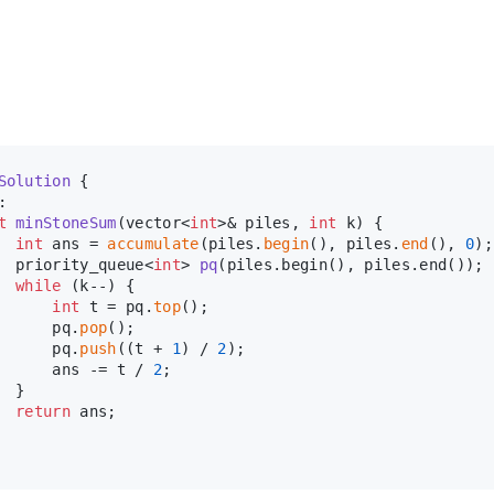
Solution
 {
:
t
minStoneSum
(vector<
int
>& piles, 
int
 k)
{
int
 ans = 
accumulate
(piles.
begin
(), piles.
end
(), 
0
);
priority_queue<
int
> 
pq
(piles.begin(), piles.end())
;
while
 (k--) {
int
 t = pq.
top
();
      pq.
pop
();
      pq.
push
((t + 
1
) / 
2
);
      ans -= t / 
2
;
  }
return
 ans;