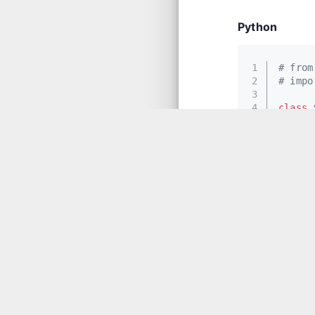
Python
1
# from
2
# impo
3
4
class
5
de
6
7
      
8
      
9
10
      
11
同步发文于
Tisfy：
http
题解
>
LeetC