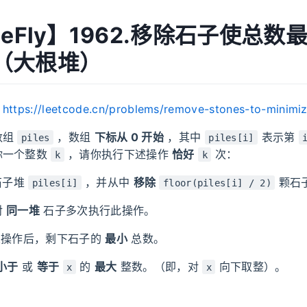
MeFly】1962.移除石子使总数
（大根堆）
：
https://leetcode.cn/problems/remove-stones-to-minimiz
数组
，数组
下标从 0 开始
，其中
表示第
piles
piles[i]
你一个整数
，请你执行下述操作
恰好
次：
k
k
石子堆
，并从中
移除
颗石
piles[i]
floor(piles[i] / 2)
对
同一堆
石子多次执行此操作。
操作后，剩下石子的
最小
总数。
小于
或
等于
的
最大
整数。（即，对
向下取整）。
x
x