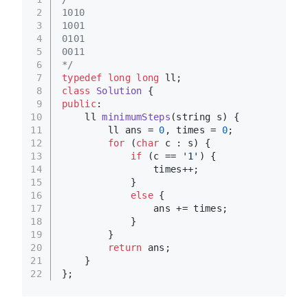
2
1010
3
1001
4
0101
5
0011
6
*/
7
typedef
long
long
 ll;
8
class
Solution
 {
9
public
:
10
ll 
minimumSteps
(string s)
{
11
        ll ans = 
0
, times = 
0
;
12
for
 (
char
 c : s) {
13
if
 (c == 
'1'
) {
14
                times++;
15
            }
16
else
 {
17
                ans += times;
18
            }
19
        }
20
return
 ans;
21
    }
22
};