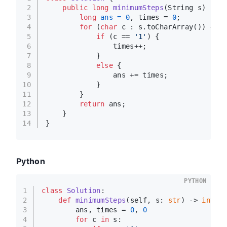
2
public
long
minimumSteps
(String s)
 {
3
long
ans
=
0
, times = 
0
;
4
for
 (
char
 c : s.toCharArray()) {
5
if
 (c == 
'1'
) {
6
                times++;
7
            }
8
else
 {
9
                ans += times;
10
            }
11
        }
12
return
 ans;
13
    }
14
}
Python
PYTHON
1
class
Solution
:
2
def
minimumSteps
(
self, s: 
str
) -> 
int
:
3
        ans, times = 
0
, 
0
4
for
 c 
in
 s: