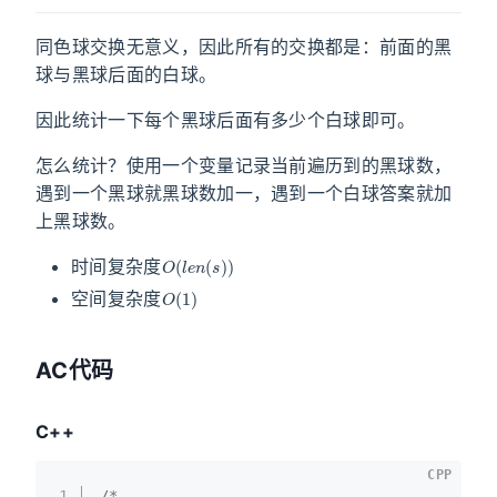
同色球交换无意义，因此所有的交换都是：前面的黑
球与黑球后面的白球。
因此统计一下每个黑球后面有多少个白球即可。
怎么统计？使用一个变量记录当前遍历到的黑球数，
遇到一个黑球就黑球数加一，遇到一个白球答案就加
上黑球数。
O
(
l
e
n
(
s
)
)
时间复杂度
O
(
1
)
空间复杂度
AC代码
C++
CPP
1
/*