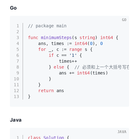
Go
GO
1
// package main
2
3
func
minimumSteps
(s 
string
)
int64
 {
4
    ans, times := 
int64
(
0
), 
0
5
for
 _, c := 
range
 s {
6
if
 c == 
'1'
 {
7
            times++
8
        } 
else
 {  
// 必须和上一个大括号写在同
9
            ans += 
int64
(times)
10
        }
11
    }
12
return
 ans
13
}
Java
JAVA
1
class
Solution
 {