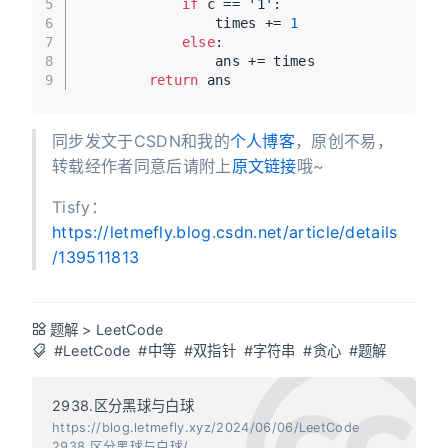
5
if
 c == 
'1'
:
6
                times += 
1
7
else
:
8
                ans += times
9
return
 ans
同步发文于CSDN和我的
个人博客
，原创不易，
转载经作者同意后请附上
原文链接
哦~
Tisfy：
https://letmefly.blog.csdn.net/article/details
/139511813
题解
>
LeetCode
#LeetCode
#中等
#双指针
#字符串
#贪心
#题解
2938.区分黑球与白球
https://blog.letmefly.xyz/2024/06/06/LeetCode
2938.区分黑球与白球/