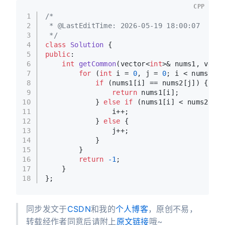
CPP
1
/*
2
 * @LastEditTime: 2026-05-19 18:00:07
3
 */
4
class
Solution
 {
5
public
:
6
int
getCommon
(vector<
int
>& nums1, vecto
7
for
 (
int
 i = 
0
, j = 
0
; i < nums
1.
si
8
if
 (nums1[i] == nums2[j]) {
9
return
 nums1[i];
10
            } 
else
if
 (nums1[i] < nums2[j])
11
                i++;
12
            } 
else
 {
13
                j++;
14
            }
15
        }
16
return
-1
;
17
    }
18
};
同步发文于
CSDN
和我的
个人博客
，原创不易，
转载经作者同意后请附上
原文链接
哦~