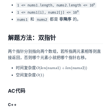
5
1 <= nums1.length, nums2.length <= 10
9
1 <= nums1[i], nums2[j] <= 10
和
都是
非降序
的。
nums1
nums2
解题方法：双指针
两个指针分别指向两个数组，若所指两元素相等则直
接返回，否则哪个元素小就把哪个指针右移。
O
(
l
e
n
(
n
u
m
s
1
)
+
l
e
n
(
n
u
m
s
2
)
)
时间复杂度
O
(
1
)
空间复杂度
AC代码
C++