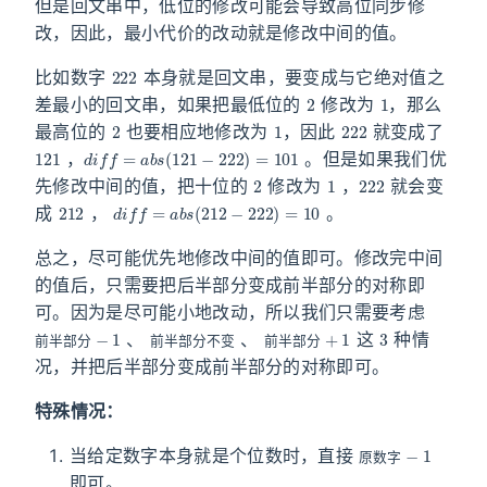
但是回文串中，低位的修改可能会导致高位同步修
改，因此，最小代价的改动就是修改中间的值。
222
比如数字
本身就是回文串，要变成与它绝对值之
2
1
差最小的回文串，如果把最低位的
修改为
，那么
2
1
222
最高位的
也要相应地修改为
，因此
就变成了
121
d
i
f
f
=
a
b
s
(
121
−
222
)
=
101
，
。但是如果我们优
2
1
222
先修改中间的值，把十位的
修改为
，
就会变
212
d
i
f
f
=
a
b
s
(
212
−
222
)
=
10
成
，
。
总之，尽可能优先地修改中间的值即可。修改完中间
的值后，只需要把后半部分变成前半部分的对称即
可。因为是尽可能小地改动，所以我们只需要考虑
前
−
1
半
部
分
前
不
半
变
部
分
前
+
1
半
部
分
3
、
、
这
种情
前
半
部
分
前
半
部
分
不
变
前
半
部
分
况，并把后半部分变成前半部分的对称即可。
特殊情况：
原
−
1
数
字
当给定数字本身就是个位数时，直接
原
数
字
即可。