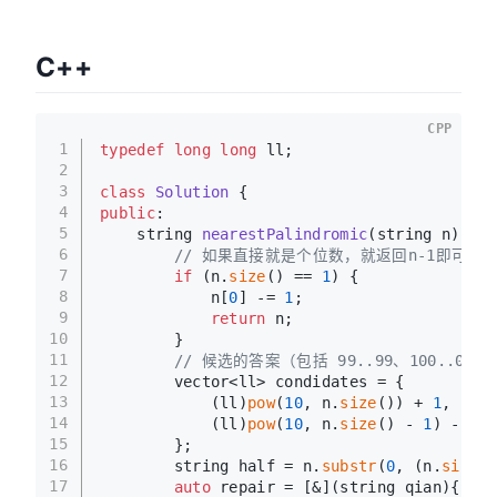
C++
CPP
1
typedef
long
long
 ll;
2
3
class
Solution
 {
4
public
:
5
string 
nearestPalindromic
(string n)
{
6
// 如果直接就是个位数，就返回n-1即可
7
if
 (n.
size
() == 
1
) {
8
            n[
0
] -= 
1
;
9
return
 n;
10
        }
11
// 候选的答案（包括 99..99、100..
12
        vector<ll> condidates = {
13
            (ll)
pow
(
10
, n.
size
()) + 
1
,  
//
14
            (ll)
pow
(
10
, n.
size
() - 
1
) - 
1
15
        };
16
        string half = n.
substr
(
0
, (n.
size
()
17
auto
 repair = [&](string qian){  
/