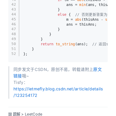
42
                    ans = 
min
(ans, thisAns)
43
                }
44
else
 {  
// 否则更新答案为 能
45
                    m = 
abs
(thisAns - 
stol
(
46
                    ans = thisAns;
47
                }
48
            }
49
        }
50
return
to_string
(ans);  
// 返回str
51
    }
52
};
同步发文于CSDN，原创不易，转载请附上
原文
链接
哦~
Tisfy：
https://letmefly.blog.csdn.net/article/details
/123254172
题解
>
LeetCode