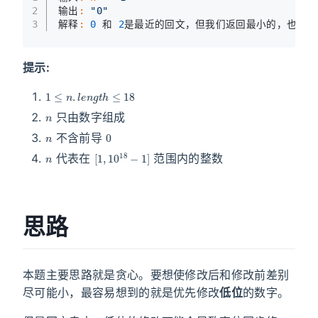
2
输出
:
"0"
3
解释
:
0
 和 
2
是最近的回文，但我们返回最小的，也就是
提示:
1
≤
n
.
l
e
n
g
t
h
≤
18
n
只由数字组成
n
0
不含前导
n
[
1
,
10
18
−
1
]
代表在
范围内的整数
思路
本题主要思路就是贪心。要想使修改后和修改前差别
尽可能小，最容易想到的就是优先修改
低位
的数字。