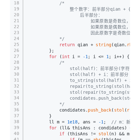
18
/* 
19
                整个数字：前半部分qian + {后
20
                    后半部分：
21
                        如果原数是奇
22
                        如果原数是偶数
23
                        因此原数字是奇数
24
            */
25
return
 qian + 
string
(qian.
rbegi
26
        };
27
for
 (
int
 i = 
-1
; i <= 
1
; i++) {  
/
28
/*
29
                stol(half)：前半部分(字符串
30
                stol(half) + i：前半部分 +
31
                to_string(stol(half)
32
                repair(to_string(stol
33
                stol(repair(to_string(
34
                condidates.push_back(s
35
            */
36
            condidates.
push_back
(
stol
(
repai
37
        }
38
        ll m = 
1e18
, ans = 
-1
;  
// m：新回文
39
for
 (ll& thisAns : condidates) {  
40
if
 (thisAns != 
stol
(n) && m >= 
41
if
 (m == 
abs
(thisAns - 
stol