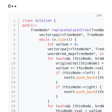
C++
CPP
1
class
Solution
 {
2
public
:
3
TreeNode* 
replaceValueInTree
(TreeNode* 
4
        vector<pair<TreeNode*, TreeNode*>> 
5
while
 (v.
size
()) {
6
int
 valSum = 
0
;
7
            vector<pair<TreeNode*, TreeNode
8
            unordered_map<TreeNode*, 
int
> o
9
for
 (
auto
&& [thisNode, broNode]
10
                originalVal[thisNode] = thi
11
                valSum += thisNode->val;
12
if
 (thisNode->left) {
13
                    nextV.
push_back
({thisNo
14
                }
15
if
 (thisNode->right) {
16
                    nextV.
push_back
({thisNo
17
                }
18
            }
19
for
 (
auto
&& [thisNode, broNode]
20
                thisNode->val = valSum - th