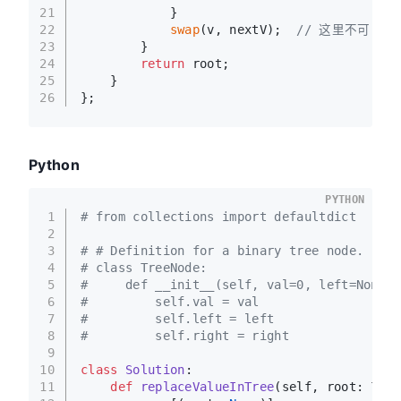
21
            }
22
swap
(v, nextV);  
// 这里不可：memm
23
        }
24
return
 root;
25
    }
26
};
Python
PYTHON
1
# from collections import defaultdict
2
3
# # Definition for a binary tree node.
4
# class TreeNode:
5
#     def __init__(self, val=0, left=None, 
6
#         self.val = val
7
#         self.left = left
8
#         self.right = right
9
10
class
Solution
:
11
def
replaceValueInTree
(
self, root: Tree