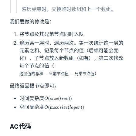
遍历结束时，交换临时数组和上一个数组。
我们要做的修改是：
将节点及其兄弟节点同时入队
遍历某一层时，遍历两次。第一次统计这一层的
元素之和、记录每个节点的值（后续可能会变
化）、子节点放入新数组（如有）；第二次修改
每个节点的值（
这
节
层
点
值
值
的
总
和
−
当
前
节
点
值
−
兄
弟
）
这
层
值
的
总
和
当
前
节
点
值
兄
弟
节
点
值
最终返回根节点即可。
O
(
s
i
z
e
(
t
r
e
e
)
)
时间复杂度
O
(
max
s
i
z
e
(
l
a
y
e
r
)
)
空间复杂度
AC代码