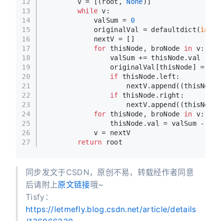
12
        v = [(root, 
None
)]
13
while
 v:
14
            valSum = 
0
15
            originalVal = defaultdict(
int
)
16
            nextV = []
17
for
 thisNode, broNode 
in
 v:
18
                valSum += thisNode.val
19
                originalVal[thisNode] = thi
20
if
 thisNode.left:
21
                    nextV.append((thisNode.
22
if
 thisNode.right:
23
                    nextV.append((thisNode.
24
for
 thisNode, broNode 
in
 v:
25
                thisNode.val = valSum - thi
26
            v = nextV
27
return
 root
同步发文于CSDN，原创不易，转载经作者同意
后请附上
原文链接
哦~
Tisfy：
https://letmefly.blog.csdn.net/article/details