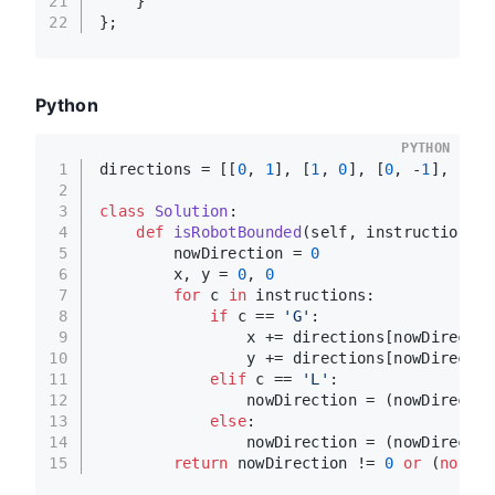
21
    }
22
};
Python
PYTHON
1
directions = [[
0
, 
1
], [
1
, 
0
], [
0
, -
1
], [-
1
,
2
3
class
Solution
:
4
def
isRobotBounded
(
self, instructions: 
5
        nowDirection = 
0
6
        x, y = 
0
, 
0
7
for
 c 
in
 instructions:
8
if
 c == 
'G'
:
9
                x += directions[nowDirectio
10
                y += directions[nowDirectio
11
elif
 c == 
'L'
:
12
                nowDirection = (nowDirectio
13
else
:
14
                nowDirection = (nowDirectio
15
return
 nowDirection != 
0
or
 (
not
 x 