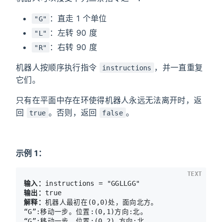
：直走 1 个单位
"G"
：左转 90 度
"L"
：右转 90 度
"R"
机器人按顺序执行指令
，并一直重复
instructions
它们。
只有在平面中存在环使得机器人永远无法离开时，返
回
。否则，返回
。
true
false
示例 1：
TEXT
输入：
输出：
解释：
机器人最初在(0,0)处，面向北方。

“G”:移动一步。位置:(0,1)方向:北。

“G”:移动一步。位置:(0,2).方向:北。
