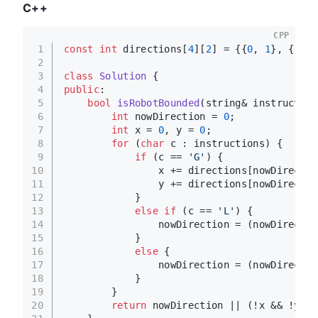
C++
CPP
1
const
int
 directions[
4
][
2
] = {{
0
, 
1
}, {
1
, 
0
2
3
class
Solution
 {
4
public
:
5
bool
isRobotBounded
(string& instruction
6
int
 nowDirection = 
0
;
7
int
 x = 
0
, y = 
0
;
8
for
 (
char
 c : instructions) {
9
if
 (c == 
'G'
) {
10
                x += directions[nowDirectio
11
                y += directions[nowDirectio
12
            }
13
else
if
 (c == 
'L'
) {
14
                nowDirection = (nowDirectio
15
            }
16
else
 {
17
                nowDirection = (nowDirectio
18
            }
19
        }
20
return
 nowDirection || (!x && !y);