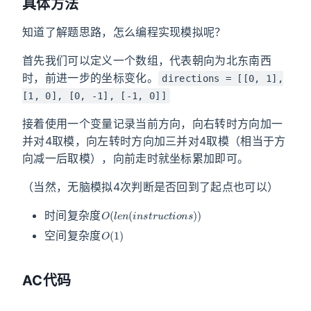
具体方法
知道了解题思路，怎么编程实现模拟呢？
首先我们可以定义一个数组，代表朝向为北东南西
时，前进一步的坐标变化。
directions = [[0, 1],
[1, 0], [0, -1], [-1, 0]]
接着使用一个变量记录当前方向，向右转时方向加一
并对4取模，向左转时方向加三并对4取模（相当于方
向减一后取模），向前走时就坐标累加即可。
（当然，无脑模拟4次判断是否回到了起点也可以）
O
(
l
e
n
(
i
n
s
t
r
u
c
t
i
o
n
s
)
)
时间复杂度
O
(
1
)
空间复杂度
AC代码