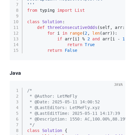
7
'''
8
from
 typing 
import
List
9
10
class
Solution
:
11
def
threeConsecutiveOdds
(
self, arr: 
Lis
12
for
 i 
in
range
(
2
, 
len
(arr)):
13
if
 arr[i] % 
2
and
 arr[i - 
1
] % 
14
return
True
15
return
False
Java
JAVA
1
/*
2
 * @Author: LetMeFly
3
 * @Date: 2025-05-11 14:00:52
4
 * @LastEditors: LetMeFly.xyz
5
 * @LastEditTime: 2025-05-11 14:17:39
6
 * @Description: 1550: AC,100.00%,88.19%
7
 */
8
class
Solution
 {