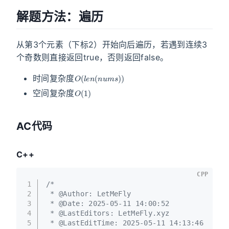
解题方法：遍历
从第3个元素（下标2）开始向后遍历，若遇到连续3
个奇数则直接返回true，否则返回false。
O
(
l
e
n
(
n
u
m
s
)
)
时间复杂度
O
(
1
)
空间复杂度
AC代码
C++
CPP
1
/*
2
 * @Author: LetMeFly
3
 * @Date: 2025-05-11 14:00:52
4
 * @LastEditors: LetMeFly.xyz
5
 * @LastEditTime: 2025-05-11 14:13:46