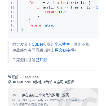
10
for
 i := 
2
; i < 
len
(arr); i++ {
11
if
 arr[i] % 
2
 == 
1
 && arr[i - 
1
] % 
12
return
true
13
        }
14
    }
15
return
false
;
16
}
同步发文于
CSDN
和我的
个人博客
，原创不易，
转载经作者同意后请附上
原文链接
哦~
千篇源码题解
已开源
题解
>
LeetCode
#LeetCode
#数组
#简单
#遍历
#题解
1550.存在连续三个奇数的数组：遍历
https://blog.letmefly.xyz/2025/05/11/LeetCode 1550.
存在连续三个奇数的数组/