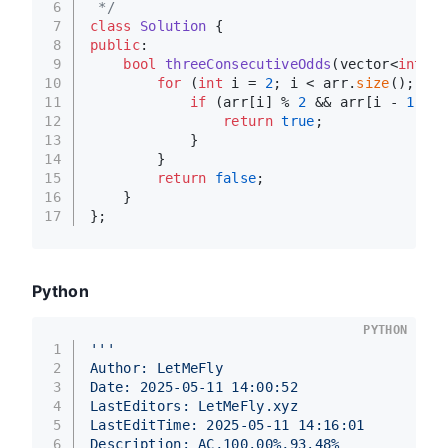
6
 */
7
class
Solution
 {
8
public
:
9
bool
threeConsecutiveOdds
(vector<
int
>& 
10
for
 (
int
 i = 
2
; i < arr.
size
(); i++
11
if
 (arr[i] % 
2
 && arr[i - 
1
] % 
12
return
true
;
13
            }
14
        }
15
return
false
;
16
    }
17
};
Python
PYTHON
1
'''
2
Author: LetMeFly
3
Date: 2025-05-11 14:00:52
4
LastEditors: LetMeFly.xyz
5
LastEditTime: 2025-05-11 14:16:01
6
Description: AC,100.00%,93.48%