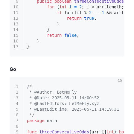
9
public
boolean
threeConsecutiveOdds
(
int
10
for
 (
int
i
=
2
; i < arr.length; i++
11
if
 (arr[i] % 
2
 == 
1
 && arr[i - 
12
return
true
;
13
            }
14
        }
15
return
false
;
16
    }
17
}
Go
GO
1
/*
2
 * @Author: LetMeFly
3
 * @Date: 2025-05-11 14:00:52
4
 * @LastEditors: LetMeFly.xyz
5
 * @LastEditTime: 2025-05-11 14:19:31
6
 */
7
package
 main
8
9
func
threeConsecutiveOdds
(arr []
int
)
bool
 {