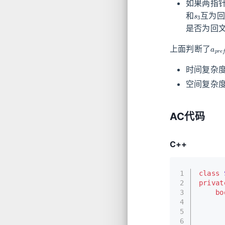
如果两指
s
3
和
互为回
是否为回文
a
p
r
上面判断了
时间复杂
空间复杂
AC代码
C++
1
class
2
privat
3
bo
4
5
6