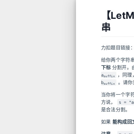
【Let
串
力扣题目链接
给你两个字符
下标
分割开。
，同理
a
suffix
。请你
b
suffix
当你将一个字
方说，
s = "a
是合法分割。
如果
能构成回
注意
，