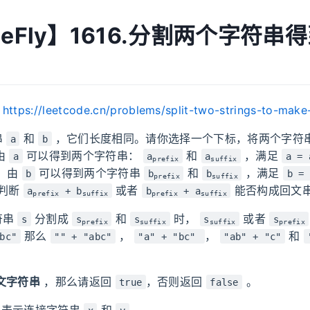
MeFly】1616.分割两个字符串
：
https://leetcode.cn/problems/split-two-strings-to-make
串
和
，它们长度相同。请你选择一个下标，将两个字符
a
b
由
可以得到两个字符串：
和
，满足
a
a
a
a = 
prefix
suffix
，由
可以得到两个字符串
和
，满足
b
b
b
b = 
prefix
suffix
判断
或者
能否构成回文
a
+ b
b
+ a
prefix
suffix
prefix
suffix
符串
分割成
和
时，
或者
s
s
s
s
s
prefix
suffix
suffix
prefix
那么
，
，
和
bc"
"" + "abc"
"a" + "bc"
"ab" + "c"
文字符串
，那么请返回
，否则返回
。
true
false
表示连接字符串
和
。