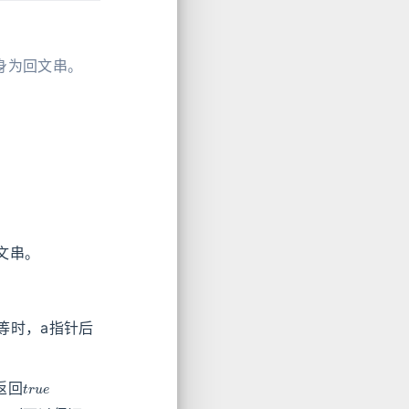
：
身为回文串。
文串。
等时，a指针后
t
r
u
e
返回
s
3
s
1