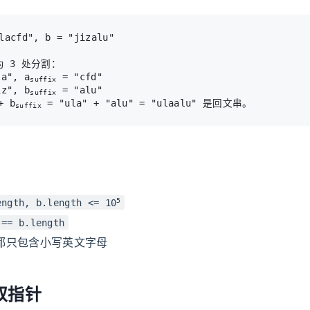
 3 处分割：

la", a
 = "cfd"

suffix
iz", b
 = "alu"

suffix
+ b
 = "ula" + "alu" = "ulaalu" 是回文串。
suffix
5
ength, b.length <= 10
 == b.length
都只包含小写英文字母
双指针