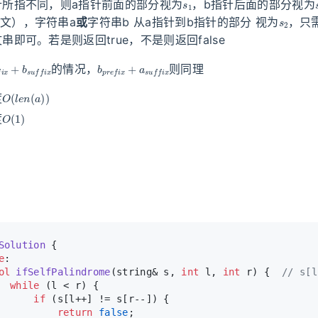
针所指不同，则a指针前面的部分视为
，b指针后面的部分视为
s
2
文），字符串a
或
字符串b 从a指针到b指针的部分 视为
，只
串即可。若是则返回true，不是则返回false
e
f
i
x
+
b
s
u
f
f
i
x
b
p
r
e
f
i
x
+
a
s
u
f
f
i
x
的情况，
则同理
O
(
l
e
n
(
a
)
)
度
O
(
1
)
度
Solution
 {
e
:
ol
ifSelfPalindrome
(string& s, 
int
 l, 
int
 r)
{  
// s[l
while
 (l < r) {
if
 (s[l++] != s[r--]) {
return
false
;