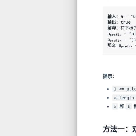
输入：
输出：
解释：
在下标为
a
 = "u
prefix
b
 = "j
prefix
那么 a
 
prefix
提示：
1 <= a.l
a.length
和
a
b
方法一：