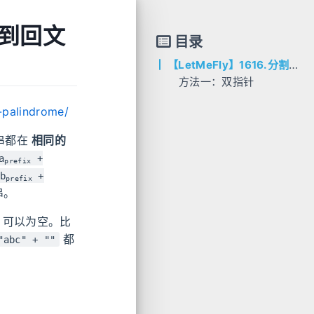
得到回文
目录
【LetMeFly】1616.分割两个字符串得到回文串
方法一：双指针
AC代码
-palindrome/
C++
Python
串都在
相同的
a
+
prefix
b
+
prefix
串。
可以为空。比
都
"abc" + ""