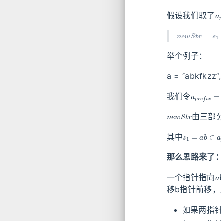
a
假设我们取了
n
e
w
S
t
r
=
s
1
举个例子：
a = “abkfkzz”
a
p
r
e
f
i
x
我们令
n
e
w
S
t
r
由三部
s
1
=
a
b
∈
a
其中
那么思路来了
a
一个指针指向
移b指针前移
如果两指