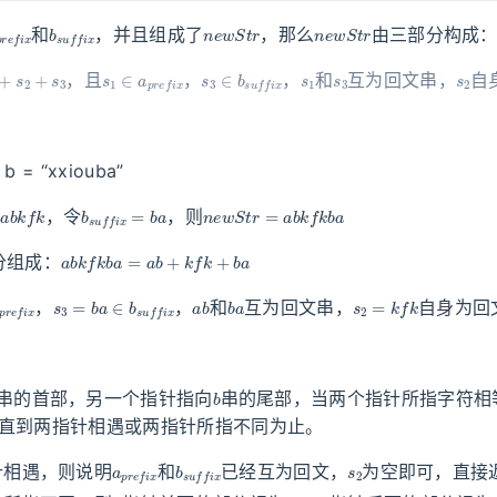
p
r
e
f
i
x
b
s
u
f
f
i
x
n
e
w
S
t
r
n
e
w
S
t
r
和
，并且组成了
，那么
由三部分构成
+
s
2
+
s
3
s
1
∈
a
p
r
e
f
i
x
s
3
∈
b
s
u
f
f
i
x
s
1
s
3
s
2
，且
，
，
和
互为回文串，
自
, b = “xxiouba”
=
a
b
k
f
k
b
s
u
f
f
i
x
=
b
a
n
e
w
S
t
r
=
a
b
k
f
k
b
a
，令
，则
a
b
k
f
k
b
a
=
a
b
+
k
f
k
+
b
a
分组成：
p
r
e
f
i
x
s
3
=
b
a
∈
b
s
u
f
f
i
x
a
b
b
a
s
2
=
k
f
k
，
，
和
互为回文串，
自身为回
：
b
串的首部，另一个指针指向
串的尾部，当两个指针所指字符相
，直到两指针相遇或两指针所指不同为止。
a
p
r
e
f
i
x
b
s
u
f
f
i
x
s
2
针相遇，则说明
和
已经互为回文，
为空即可，直接
s
1