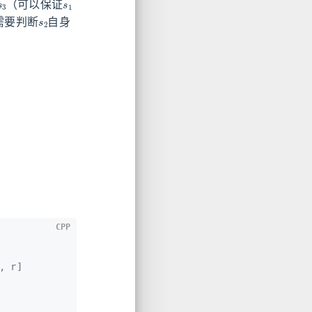
（可以保证
s
2
需要判断
自身
CPP
, r]