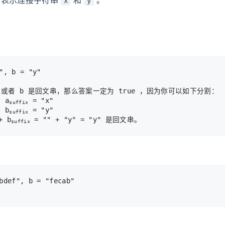
x
y
 或者 b 是回文串，那么答案一定为 true ，因为你可以如下分割：

, a
 = "x"

suffix
, b
 = "y"

suffix
+ b
suffix