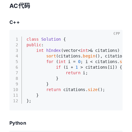
AC代码
C++
CPP
1
class
Solution
 {
2
public
:
3
int
hIndex
(vector<
int
>& citations)
{
4
sort
(citations.
begin
(), citations.
e
5
for
 (
int
 i = 
0
; i < citations.
size
(
6
if
 (i + 
1
 > citations[i]) {
7
return
 i;
8
            }
9
        }
10
return
 citations.
size
();
11
    }
12
};
Python