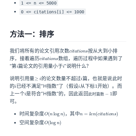
1 <= n <= 5000
0 <= citations[i] <= 1000
方法一：排序
c
i
t
a
t
i
o
n
s
我们将所有的论文引用次数
按从大到小排
c
i
t
a
t
i
o
n
s
序，接着遍历
数组，遍历过程中如果遇到了
i
i
“第
篇论文的引用量小于
”说明什么？
≥
i
i
说明引用量
的论文数量不超过
篇，也就是说此时
i
i
1
的
已经不满足“H指数”了（假设
从下标
开始）。而
i
此
−
1
时
篇
数
上一个
是符合“H指数”的，因此返回
即
此
时
篇
数
可。
O
(
n
log
n
)
n
=
l
e
n
(
c
i
t
a
t
i
o
n
s
)
时间复杂度
，其中
O
(
log
n
)
空间复杂度