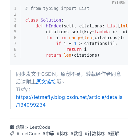
PYTHON
1
# from typing import List
2
3
class
Solution
:
4
def
hIndex
(
self, citations: 
List
[
int
]
) 
5
        citations.sort(key=
lambda
 x: -x)
6
for
 i 
in
range
(
len
(citations)):
7
if
 i + 
1
 > citations[i]:
8
return
 i
9
return
len
(citations)
同步发文于CSDN，原创不易，转载经作者同意
后请附上
原文链接
哦~
Tisfy：
https://letmefly.blog.csdn.net/article/details
/134099234
题解
>
LeetCode
#LeetCode
#中等
#排序
#数组
#计数排序
#题解