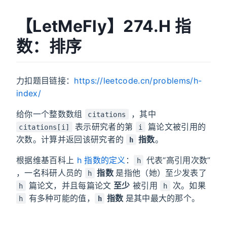
【LetMeFly】274.H 指
数：排序
力扣题目链接：
https://leetcode.cn/problems/h-
index/
给你一个整数数组
，其中
citations
表示研究者的第
篇论文被引用的
citations[i]
i
次数。计算并返回该研究者的
指数
。
h
根据维基百科上
h 指数的定义
：
代表“高引用次数”
h
，一名科研人员的
指数
是指他（她）至少发表了
h
篇论文，并且每篇论文
至少
被引用
次。如果
h
h
有多种可能的值，
指数
是其中最大的那个。
h
h