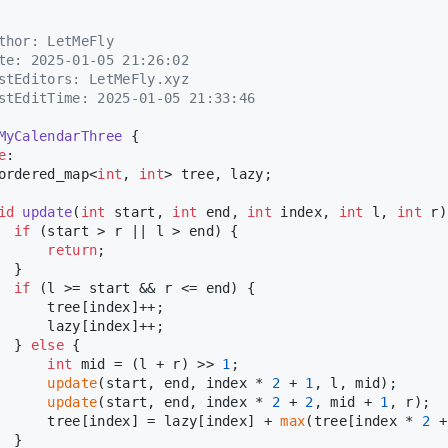
thor: LetMeFly
te: 2025-01-05 21:26:02
stEditors: LetMeFly.xyz
stEditTime: 2025-01-05 21:33:46
MyCalendarThree
 {
e
:
ordered_map<
int
, 
int
> tree, lazy;
id
update
(
int
 start, 
int
 end, 
int
 index, 
int
 l, 
int
 r)
if
 (start > r || l > end) {
return
;
  }
if
 (l >= start && r <= end) {
      tree[index]++;
      lazy[index]++;
  } 
else
 {
int
 mid = (l + r) >> 
1
;
update
(start, end, index * 
2
 + 
1
, l, mid);
update
(start, end, index * 
2
 + 
2
, mid + 
1
, r);
      tree[index] = lazy[index] + 
max
(tree[index * 
2
 +
  }