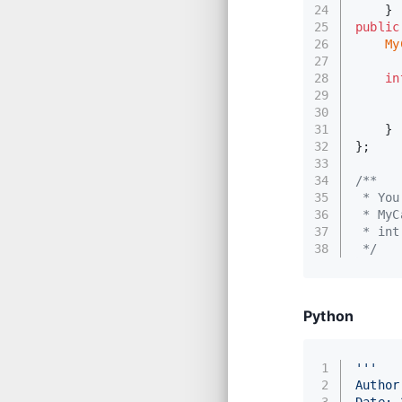
24
    }
25
public
26
My
27
28
in
29
30
31
    }
32
};
33
34
/**
35
 * You
36
 * MyC
37
 * int
38
 */
Python
1
'''
2
Author