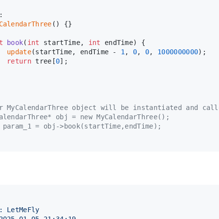
:
CalendarThree
() {}
t
book
(
int
 startTime, 
int
 endTime)
{
update
(startTime, endTime - 
1
, 
0
, 
0
, 
1000000000
);
return
 tree[
0
];
r MyCalendarThree object will be instantiated and call
alendarThree* obj = new MyCalendarThree();
 param_1 = obj->book(startTime,endTime);
: LetMeFly