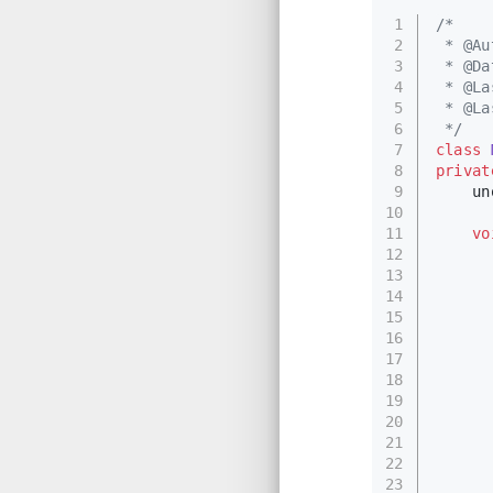
1
/*
2
 * @Au
3
 * @Da
4
 * @La
5
 * @La
6
 */
7
class
8
privat
9
    un
10
11
vo
12
13
14
      
15
16
      
17
      
18
      
19
20
21
22
      
23
      