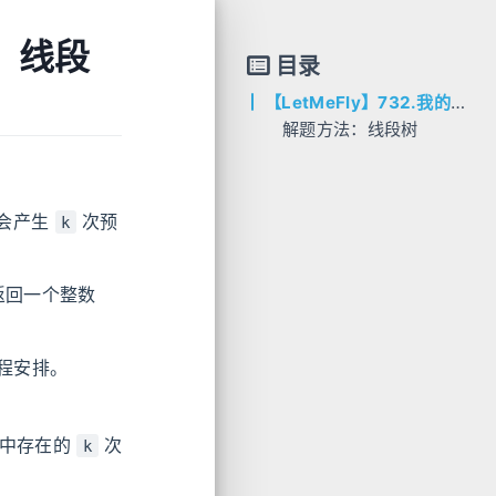
I：线段
目录
【LetMeFly】732.我的日程安排表 III：线段树
解题方法：线段树
AC代码
C++
Python
会产生
次预
k
Java
Go
返回一个整数
程安排。
中存在的
次
k