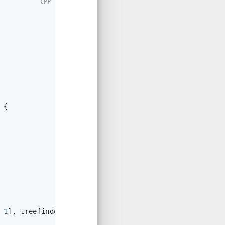
CPP
{
 
1
], tree[index * 
2
 + 
2
]);