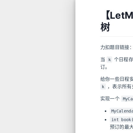
【Let
树
力扣题目链接
当
个日程存
k
订。
给你一些日程
，表示所有
k
实现一个
MyCa
MyCalend
int book
预订的最