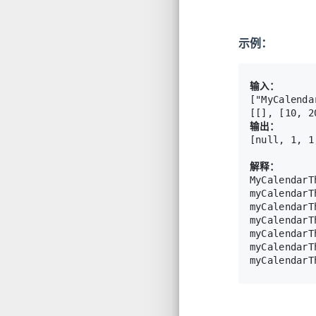
示例：
输入：
["MyCalenda
输出：
[null, 1, 1
解释：
MyCalendarT
myCalend
myCalend
myCalend
myCalenda
myCalendarT