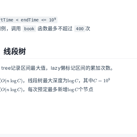
9
rtTime < endTime <= 10
用例，调用
函数最多不超过
次
book
400
：线段树
tree记录区间最大值，lazy懒标记区间的累加次数。
O
(
n
log
C
)
log
C
C
=
10
9
度
，线段树最大深度为
，其中
O
(
n
log
C
)
log
C
度
，每次预定最多新增
个节点