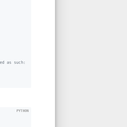
ed as such:
PYTHON