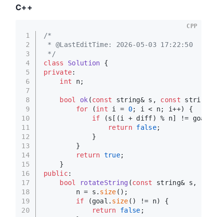
C++
CPP
1
/*
2
 * @LastEditTime: 2026-05-03 17:22:50
3
 */
4
class
Solution
 {
5
private
:
6
int
 n;
7
8
bool
ok
(
const
 string& s, 
const
 string& 
9
for
 (
int
 i = 
0
; i < n; i++) {
10
if
 (s[(i + diff) % n] != goal[i
11
return
false
;
12
            }
13
        }
14
return
true
;
15
    }
16
public
:
17
bool
rotateString
(
const
 string& s, 
cons
18
        n = s.
size
();
19
if
 (goal.
size
() != n) {
20
return
false
;