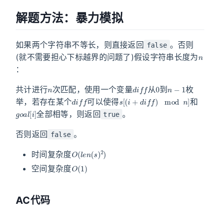
解题方法：暴力模拟
如果两个字符串不等长，则直接返回
。否则
false
n
(就不需要担心下标越界的问题了)假设字符串长度为
：
n
d
i
f
f
0
n
−
1
共计进行
次匹配，使用一个变量
从
到
枚
d
i
f
f
s
[
(
i
+
d
i
f
f
)
mod
n
]
举，若存在某个
可以使得
和
g
o
a
l
[
i
]
全部相等，则返回
。
true
否则返回
。
false
O
(
l
e
n
(
s
)
2
)
时间复杂度
O
(
1
)
空间复杂度
AC代码