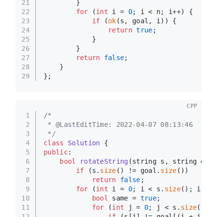
21
        }
22
for
 (
int
 i = 
0
; i < n; i++) {
23
if
 (
ok
(s, goal, i)) {
24
return
true
;
25
            }
26
        }
27
return
false
;
28
    }
29
};
CPP
1
/*
2
 * @LastEditTime: 2022-04-07 08:13:46
3
 */
4
class
Solution
 {
5
public
:
6
bool
rotateString
(string s, string goal
7
if
 (s.
size
() != goal.
size
())
8
return
false
;
9
for
 (
int
 i = 
0
; i < s.
size
(); i++) 
10
bool
 same = 
true
;
11
for
 (
int
 j = 
0
; j < s.
size
(); j
12
if
 (s[j] != goal[(i + j) % 