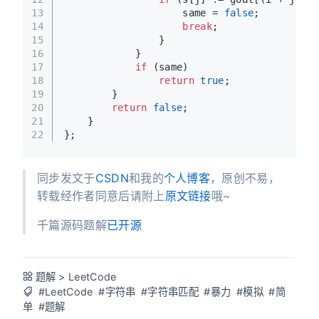
13
                    same = 
false
;
14
break
;
15
                }
16
            }
17
if
 (same)
18
return
true
;
19
        }
20
return
false
;
21
    }
22
};
同步发文于
CSDN
和我的
个人博客
，原创不易，
转载经作者同意后请附上
原文链接
哦~
千篇源码题解
已开源
题解
>
LeetCode
#LeetCode
#字符串
#字符串匹配
#暴力
#模拟
#简
单
#题解