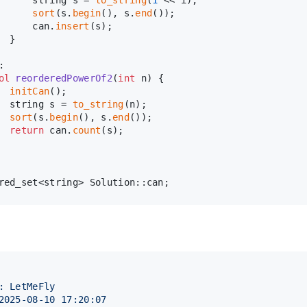
sort
(s.
begin
(), s.
end
());
      can.
insert
(s);
  }
:
ol
reorderedPowerOf2
(
int
 n)
{
initCan
();
  string s = 
to_string
(n);
sort
(s.
begin
(), s.
end
());
return
 can.
count
(s);
red_set<string> Solution::can;
: LetMeFly
2025-08-10 17:20:07