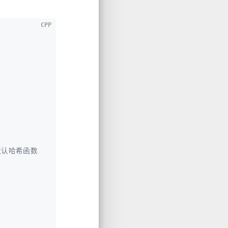
CPP
/ 无默认哈希函数