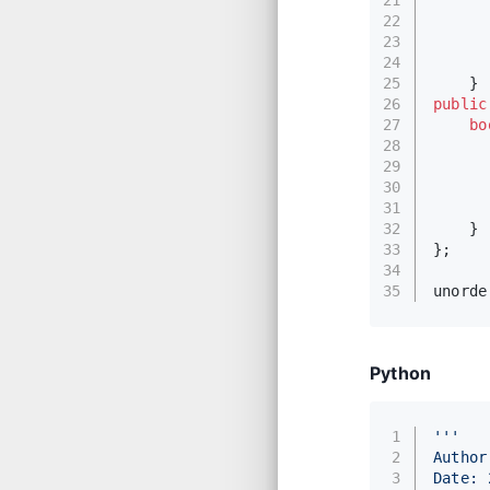
22
23
      
24
      
25
    }
26
public
27
bo
28
29
      
30
31
32
    }
33
};
34
35
unorde
Python
1
'''
2
Author
3
Date: 