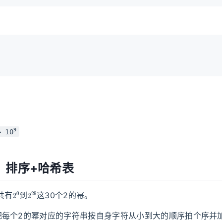
9
= 10
：排序+哈希表
2
0
2
29
共有
到
这30个2的幂。
把每个2的幂对应的字符串按自身字符从小到大的顺序拍个序并
n