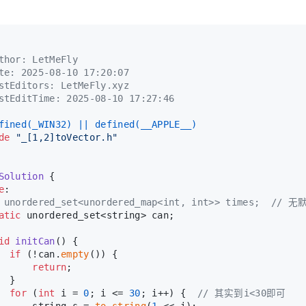
thor: LetMeFly
te: 2025-08-10 17:20:07
stEditors: LetMeFly.xyz
stEditTime: 2025-08-10 17:27:46
fined(_WIN32) || defined(__APPLE__)
de
"_[1,2]toVector.h"
Solution
 {
e
:
 unordered_set<unordered_map<int, int>> times;  /
atic
 unordered_set<string> can;
id
initCan
()
{
if
 (!can.
empty
()) {
return
;
  }
for
 (
int
 i = 
0
; i <= 
30
; i++) {  
// 其实到i<30即可
      string s = 
to_string
(
1
 << i);