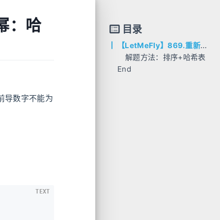
的幂：哈
目录
【LetMeFly】869.重新排序得到 2 的幂：哈希表+排序（一次初始化）
解题方法：排序+哈希表
End
时空复杂度分析
AC代码
C++
前导数字不能为
Python
Java
Go
Rust
TEXT