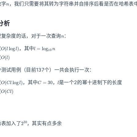
数字
，我们只需要将其转为字符串并自排序后看是否在哈希表
分析
n
空复杂度的话，对于一次查询
：
O
(
l
log
l
)
l
=
log
10
n
度
，其中
O
(
l
)
度
测试用例（目前137个）一共会执行一次：
O
(
C
l
log
l
)
C
=
30
l
度
，其中
，
是一个2的幂十进制下的长度
O
(
C
l
)
度
2
30
希表加入了
，其实有点多余