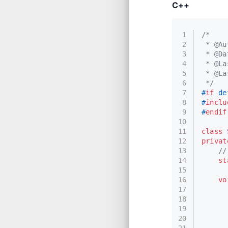
C++
1
/*
2
 * @Au
3
 * @Da
4
 * @La
5
 * @La
6
 */
7
#
if
 de
8
#
inclu
9
#
endif
10
11
class
12
privat
13
//
14
st
15
16
vo
17
18
19
      
20
21
      