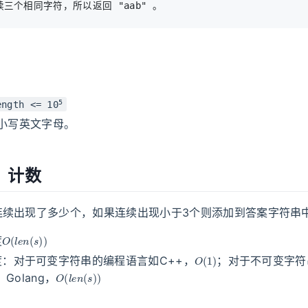
5
ength <= 10
小写英文字母。
：计数
连续出现了多少个，如果连续出现小于3个则添加到答案字符串
O
(
l
e
n
(
s
)
)
度
O
(
1
)
度：对于可变字符串的编程语言如C++，
；对于不可变字符
O
(
l
e
n
(
s
)
)
、Golang，