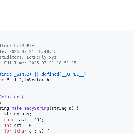
thor: LetMeFly
te: 2025-07-21 18:48:15
stEditors: LetMeFly.xyz
stEditTime: 2025-07-21 18:51:15
fined(_WIN32) || defined(__APPLE__)
de
"_[1,2]toVector.h"
Solution
 {
:
ring 
makeFancyString
(string s)
{
  string ans;
char
 last = 
'0'
;
int
 cnt = 
0
;
for
 (
char
 c : s) {