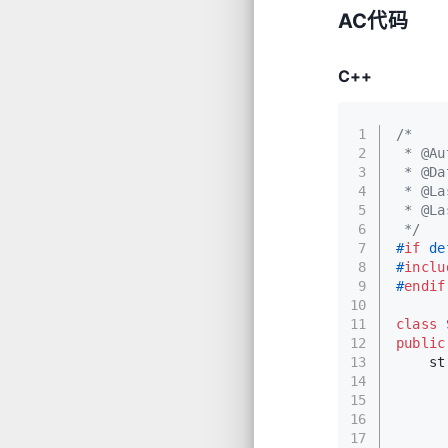
AC代码
C++
1
/*
2
 * @Au
3
 * @Da
4
 * @La
5
 * @La
6
 */
7
#
if
 de
8
#
inclu
9
#
endif
10
11
class
12
public
13
st
14
      
15
16
17