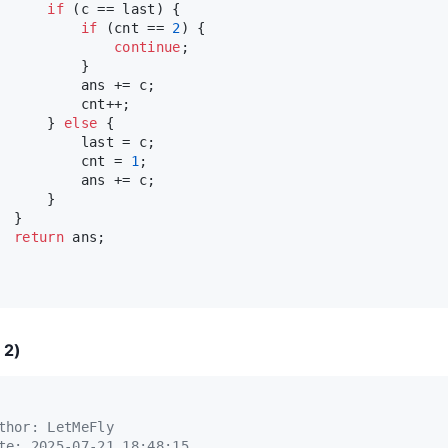
if
 (c == last) {
if
 (cnt == 
2
) {
continue
;
          }
          ans += c;
          cnt++;
      } 
else
 {
          last = c;
          cnt = 
1
;
          ans += c;
      }
  }
return
 ans;
 2)
thor: LetMeFly
te: 2025-07-21 18:48:15