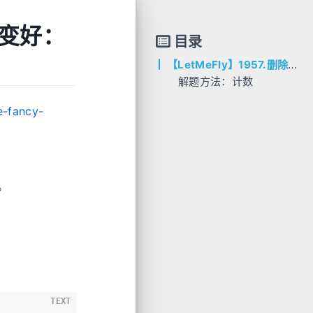
串变好：
目录
【LetMeFly】1957.删除字符使字符串变好：计数
解题方法：计数
AC代码
e-fancy-
C++
C++ (Version 2)
Python
Go
。
TEXT