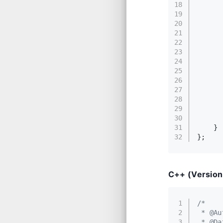
18
19
20
21
      
22
      
23
      
24
      
25
      
26
      
27
      
28
      
29
      
30
31
    }
32
};
C++ (Version
1
/*
2
 * @Au
3
 * @Da