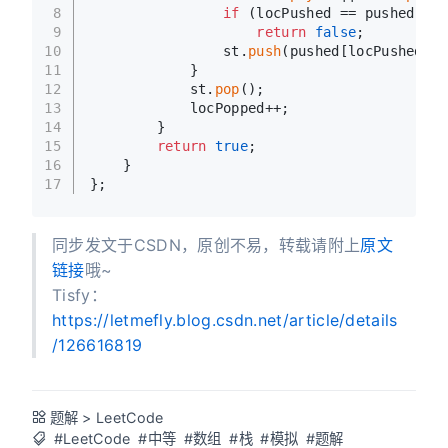
8
if
 (locPushed == pushed.
siz
9
return
false
;
10
                st.
push
(pushed[locPushed++]
11
            }
12
            st.
pop
();
13
            locPopped++;
14
        }
15
return
true
;
16
    }
17
};
同步发文于CSDN，原创不易，转载请附上
原文
链接
哦~
Tisfy：
https://letmefly.blog.csdn.net/article/details
/126616819
题解
>
LeetCode
#LeetCode
#中等
#数组
#栈
#模拟
#题解