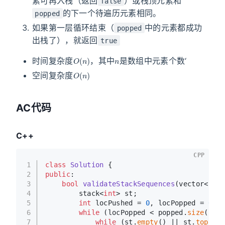
素可再入栈（返回
）或栈顶元素和
false
的下一个待遍历元素相同。
popped
如果第一层循环结束（
中的元素都成功
popped
出栈了），就返回
true
O
(
n
)
n
时间复杂度
，其中
是数组中元素个数‘
O
(
n
)
空间复杂度
AC代码
C++
CPP
1
class
Solution
 {
2
public
:
3
bool
validateStackSequences
(vector<
int
>
4
        stack<
int
> st;
5
int
 locPushed = 
0
, locPopped = 
0
;
6
while
 (locPopped < popped.
size
()) {
7
while
 (st.
empty
() || st.
top
() !