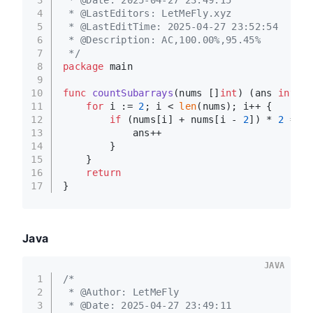
4
 * @LastEditors: LetMeFly.xyz
5
 * @LastEditTime: 2025-04-27 23:52:54
6
 * @Description: AC,100.00%,95.45%
7
 */
8
package
 main
9
10
func
countSubarrays
(nums []
int
)
 (ans 
int
) {
11
for
 i := 
2
; i < 
len
(nums); i++ {
12
if
 (nums[i] + nums[i - 
2
]) * 
2
 == n
13
            ans++
14
        }
15
    }
16
return
17
}
Java
JAVA
1
/*
2
 * @Author: LetMeFly
3
 * @Date: 2025-04-27 23:49:11