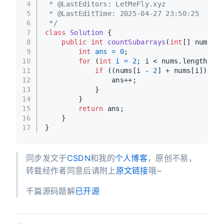
4
 * @LastEditors: LetMeFly.xyz
5
 * @LastEditTime: 2025-04-27 23:50:25
6
 */
7
class
Solution
 {
8
public
int
countSubarrays
(
int
[] nums)
 {
9
int
ans
=
0
;
10
for
 (
int
i
=
2
; i < nums.length; i+
11
if
 ((nums[i - 
2
] + nums[i]) * 
2
12
                ans++;
13
            }
14
        }
15
return
 ans;
16
    }
17
}
同步发文于
CSDN
和我的
个人博客
，原创不易，
转载经作者同意后请附上
原文链接
哦~
千篇源码题解
已开源