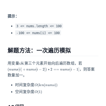
提示：
3 <= nums.length <= 100
-100 <= nums[i] <= 100
解题方法：一次遍历模拟
i
用变量
从第三个元素开始向后遍历数组，若
(
n
u
m
s
[
i
]
+
n
u
m
s
[
i
−
2
]
)
∗
2
==
n
u
m
s
[
i
−
1
]
，则答案
数量加一。
O
(
l
e
n
(
n
u
m
s
)
)
时间复杂度
O
(
1
)
空间复杂度