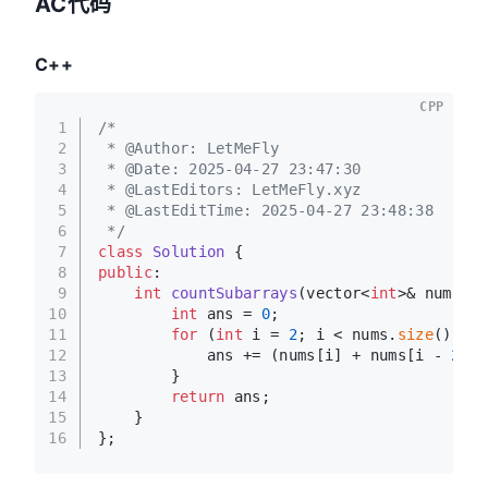
AC代码
C++
CPP
1
/*
2
 * @Author: LetMeFly
3
 * @Date: 2025-04-27 23:47:30
4
 * @LastEditors: LetMeFly.xyz
5
 * @LastEditTime: 2025-04-27 23:48:38
6
 */
7
class
Solution
 {
8
public
:
9
int
countSubarrays
(vector<
int
>& nums)
{
10
int
 ans = 
0
;
11
for
 (
int
 i = 
2
; i < nums.
size
(); i+
12
            ans += (nums[i] + nums[i - 
2
]) 
13
        }
14
return
 ans;
15
    }
16
};