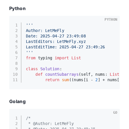
Python
PYTHON
1
'''
2
Author: LetMeFly
3
Date: 2025-04-27 23:49:08
4
LastEditors: LetMeFly.xyz
5
LastEditTime: 2025-04-27 23:49:26
6
'''
7
from
 typing 
import
List
8
9
class
Solution
:
10
def
countSubarrays
(
self, nums: 
List
[
int
11
return
sum
((nums[i - 
2
] + nums[i]) 
Golang
GO
1
/*
2
 * @Author: LetMeFly
3
 * @Date: 2025-04-27 23:49:15