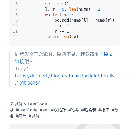
6
        se = 
set
()
7
        l, r = 
0
, 
len
(nums) - 
1
8
while
 l < r:
9
            se.add(nums[l] + nums[r])
10
            l += 
1
11
            r -= 
1
12
return
len
(se)
同步发文于CSDN，原创不易，转载请附上
原文
链接
哦~
Tisfy：
https://letmefly.blog.csdn.net/article/details
/131038154
题解
>
LeetCode
#LeetCode
#set
#双指针
#哈希
#哈希表
#排序
#数
组
#简单
#题解