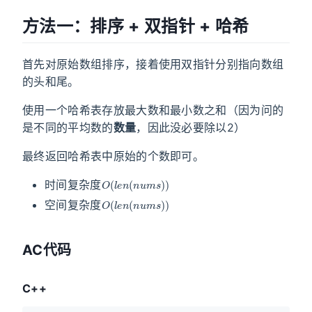
方法一：排序 + 双指针 + 哈希
首先对原始数组排序，接着使用双指针分别指向数组
的头和尾。
使用一个哈希表存放最大数和最小数之和（因为问的
是不同的平均数的
数量
，因此没必要除以2）
最终返回哈希表中原始的个数即可。
O
(
l
e
n
(
n
u
m
s
)
)
时间复杂度
O
(
l
e
n
(
n
u
m
s
)
)
空间复杂度
AC代码
C++