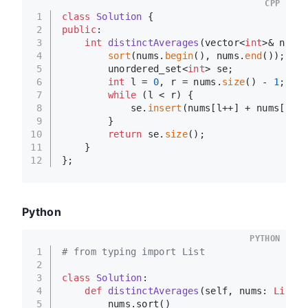
CPP
1
class
Solution
 {
2
public
:
3
int
distinctAverages
(vector<
int
>& nums)
4
sort
(nums.
begin
(), nums.
end
());
5
        unordered_set<
int
> se;
6
int
 l = 
0
, r = nums.
size
() - 
1
;
7
while
 (l < r) {
8
            se.
insert
(nums[l++] + nums[r--]
9
        }
10
return
 se.
size
();
11
    }
12
};
Python
PYTHON
1
# from typing import List
2
3
class
Solution
:
4
def
distinctAverages
(
self, nums: 
List
[
i
5
        nums.sort()