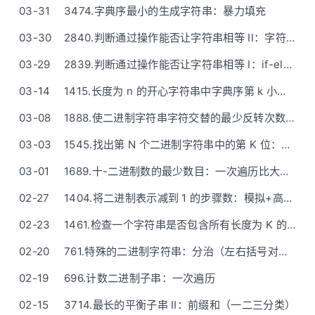
03-31
3474.字典序最小的生成字符串：暴力填充
03-30
2840.判断通过操作能否让字符串相等 II：字符串排序或哈希表
03-29
2839.判断通过操作能否让字符串相等 I：if-else（两两判断）
03-14
1415.长度为 n 的开心字符串中字典序第 k 小的字符串：DFS构造 / 数学O(n)
03-08
1888.使二进制字符串字符交替的最少反转次数：前缀和O(1)
03-03
1545.找出第 N 个二进制字符串中的第 K 位：模拟 或 递归(数学)
03-01
1689.十-二进制数的最少数目：一次遍历比大小（脑筋急转弯）
02-27
1404.将二进制表示减到 1 的步骤数：模拟+高精度模拟玩玩(运算符重载)
02-23
1461.检查一个字符串是否包含所有长度为 K 的二进制子串：哈希表存放所有长度为k的子串
02-20
761.特殊的二进制字符串：分治（左右括号对移动）
02-19
696.计数二进制子串：一次遍历
02-15
3714.最长的平衡子串 II：前缀和（一二三分类）