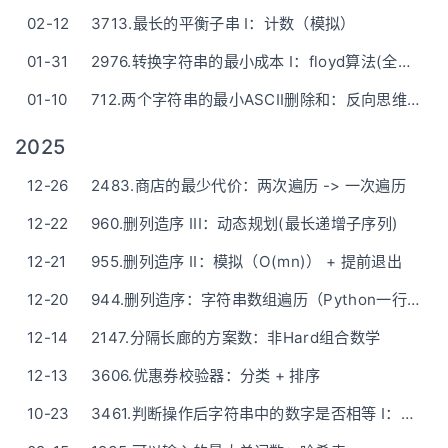
02-12
3713.最长的平衡子串 I：计数（模拟）
01-31
2976.转换字符串的最小成本 I：floyd算法(全源最短路)
01-10
712.两个字符串的最小ASCII删除和：反向思维保留最大（动态规划）
2025
12-26
2483.商店的最少代价：两次遍历 -> 一次遍历
12-22
960.删列造序 III：动态规划(最长递增子序列)
12-21
955.删列造序 II：模拟（O(mn)） + 提前退出
12-20
944.删列造序：字符串数组遍历（Python一行版）
12-14
2147.分隔长廊的方案数：非Hard组合数学
12-13
3606.优惠券校验器：分类 + 排序
10-23
3461.判断操作后字符串中的数字是否相等 I：简单题简单做的时候到了