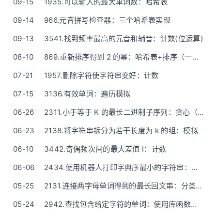
09-15
1935.可以输入的最大单词数：哈希表
09-14
966.元音拼写检查器：三个哈希表实现
09-13
3541.找到频率最高的元音和辅音：计数(位运算)
08-10
869.重新排序得到 2 的幂：哈希表+排序（一次初始化）
07-21
1957.删除字符使字符串变好：计数
07-15
3136.有效单词：遍历模拟
06-26
2311.小于等于 K 的最长二进制子序列：贪心（先选0再选1）-好像还是比灵神写的清晰些
06-23
2138.将字符串拆分为若干长度为 k 的组：模拟
06-10
3442.奇偶频次间的最大差值 I：计数
06-06
2434.使用机器人打印字典序最小的字符串：贪心(栈)——清晰题解
05-25
2131.连接两字母单词得到的最长回文串：分类讨论(贪心)
05-24
2942.查找包含给定字符的单词：使用库函数完成