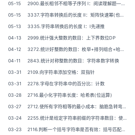
05-15
2900.最长相邻不相等子序列 I：阅读理解题——O(n)一次遍历(贪心)
05-15
3337.字符串转换后的长度 II：矩阵快速幂(也没有想象中的那么高级啦)
05-13
3335.字符串转换后的长度 I：I先递推
04-13
2999.统计强大整数的数目：上下界数位DP
04-12
3272.统计好整数的数目：枚举+排列组合+哈希表
04-11
2843.统计对称整数的数目：字符串数字转换
03-31
2109.向字符串添加空格：双指针
03-31
2278.字母在字符串中的百分比：计数
03-28
2716.最小化字符串长度：哈希表(位运算)
03-27
2712.使所有字符相等的最小成本：脑筋急转弯(遍历)
03-24
2255.统计是给定字符串前缀的字符串数目：使用库函数+计数
03-23
2116.判断一个括号字符串是否有效：括号匹配(两个变量一次遍历解决)