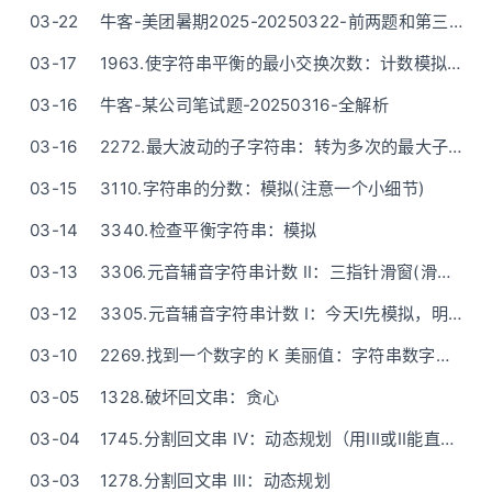
03-22
牛客-美团暑期2025-20250322-前两题和第三题的思路
03-17
1963.使字符串平衡的最小交换次数：计数模拟(不需要麻烦的“三种写法一步步优化”)
03-16
牛客-某公司笔试题-20250316-全解析
03-16
2272.最大波动的子字符串：转为多次的最大子数组和 - 一步步思考推导
03-15
3110.字符串的分数：模拟(注意一个小细节)
03-14
3340.检查平衡字符串：模拟
03-13
3306.元音辅音字符串计数 II：三指针滑窗(滑动窗口)
03-12
3305.元音辅音字符串计数 I：今天I先模拟，明天II再开滑
03-10
2269.找到一个数字的 K 美丽值：字符串数字转换(模拟)
03-05
1328.破坏回文串：贪心
03-04
1745.分割回文串 IV：动态规划（用III或II能直接秒）
03-03
1278.分割回文串 III：动态规划