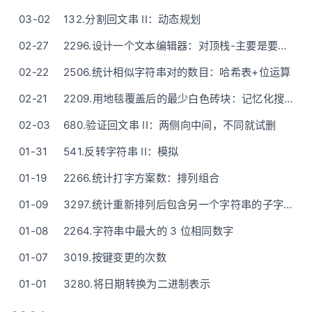
03-02
132.分割回文串 II：动态规划
02-27
2296.设计一个文本编辑器：对顶栈-主要是要细心下标问题（ASCII字符通俗语言描述）
02-22
2506.统计相似字符串对的数目：哈希表+位运算
02-21
2209.用地毯覆盖后的最少白色砖块：记忆化搜索之——深度优先搜索(DFS)
02-03
680.验证回文串 II：两侧向中间，不同就试删
01-31
541.反转字符串 II：模拟
01-19
2266.统计打字方案数：排列组合
01-09
3297.统计重新排列后包含另一个字符串的子字符串数目 I/II(3298)
01-08
2264.字符串中最大的 3 位相同数字
01-07
3019.按键变更的次数
01-01
3280.将日期转换为二进制表示