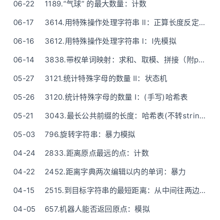
06-22
1189.“气球” 的最大数量：计数
06-17
3614.用特殊操作处理字符串 II：正算长度反定位(还不错的题解Doge)
06-16
3612.用特殊操作处理字符串 I：I先模拟
06-14
3838.带权单词映射：求和、取模、拼接（附python一行版）
05-27
3121.统计特殊字母的数量 II：状态机
05-26
3120.统计特殊字母的数量 I：(手写)哈希表
05-21
3043.最长公共前缀的长度：哈希表(不转string)
05-03
796.旋转字符串：暴力模拟
04-24
2833.距离原点最远的点：计数
04-22
2452.距离字典两次编辑以内的单词：暴力
04-15
2515.到目标字符串的最短距离：从中间往两边遍历
04-05
657.机器人能否返回原点：模拟