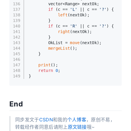
136
        vector<Range> nextOk;
137
if
 (c == 
'L'
 || c == 
'?'
) {
138
left
(nextOk);
139
        }
140
if
 (c == 
'R'
 || c == 
'?'
) {
141
right
(nextOk);
142
        }
143
        OkList = 
move
(nextOk);
144
mergeList
();
145
    }
146
147
print
();
148
return
0
;
149
}
End
同步发文于
CSDN
和我的
个人博客
，原创不易，
转载经作者同意后请附上
原文链接
哦~