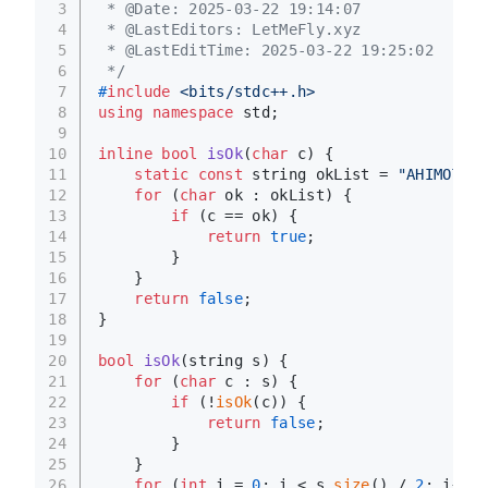
3
 * @Date: 2025-03-22 19:14:07
4
 * @LastEditors: LetMeFly.xyz
5
 * @LastEditTime: 2025-03-22 19:25:02
6
 */
7
#
include
<bits/stdc++.h>
8
using
namespace
 std;
9
10
inline
bool
isOk
(
char
 c)
{
11
static
const
 string okList = 
"AHIMOTUVW
12
for
 (
char
 ok : okList) {
13
if
 (c == ok) {
14
return
true
;
15
        }
16
    }
17
return
false
;
18
}
19
20
bool
isOk
(string s)
{
21
for
 (
char
 c : s) {
22
if
 (!
isOk
(c)) {
23
return
false
;
24
        }
25
    }
26
for
 (
int
 i = 
0
; i < s.
size
() / 
2
; i++) 