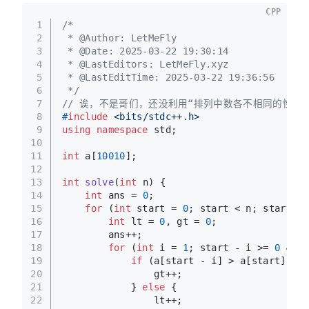
CPP
1
/*
2
 * @Author: LetMeFly
3
 * @Date: 2025-03-22 19:30:14
4
 * @LastEditors: LetMeFly.xyz
5
 * @LastEditTime: 2025-03-22 19:36:56
6
 */
7
// 诶，不是哥们，还没利用“排列中数各不相同的性质”呢
8
#
include
<bits/stdc++.h>
9
using
namespace
 std;
10
11
int
 a[
10010
];
12
13
int
solve
(
int
 n)
{
14
int
 ans = 
0
;
15
for
 (
int
 start = 
0
; start < n; start++)
16
int
 lt = 
0
, gt = 
0
;
17
        ans++;
18
for
 (
int
 i = 
1
; start - i >= 
0
 && s
19
if
 (a[start - i] > a[start]) {
20
                gt++;
21
            } 
else
 {
22
                lt++;