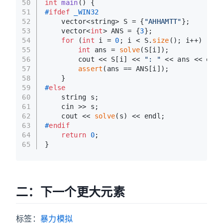
50
int
main
()
{
51
#
ifdef
 _WIN32
52
    vector<string> S = {
"AHHAMTT"
};
53
    vector<
int
> ANS = {
3
};
54
for
 (
int
 i = 
0
; i < S.
size
(); i++) {
55
int
 ans = 
solve
(S[i]);
56
        cout << S[i] << 
": "
 << ans << endl
57
assert
(ans == ANS[i]);
58
    }
59
#
else
60
    string s;
61
    cin >> s;
62
    cout << 
solve
(s) << endl;
63
#
endif
64
return
0
;
65
}
二：下一个更大元素
标签：
暴力
模拟