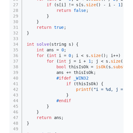
27
if
 (s[i] != s[s.
size
() - i - 
1
]) {
28
return
false
;
29
        }
30
    }
31
return
true
;
32
}
33
34
int
solve
(string s)
{
35
int
 ans = 
0
;
36
for
 (
int
 i = 
0
; i < s.
size
(); i++) {
37
for
 (
int
 j = i + 
1
; j < s.
size
(); j
38
bool
 thisIsOk = 
isOk
(s.
substr
(i
39
            ans += thisIsOk;
40
#
ifdef
 _WIN32
41
if
 (thisIsOk) {
42
printf
(
"i = %d, j = %d,
43
                }
44
#
endif
45
        }
46
    }
47
return
 ans;
48
}
49