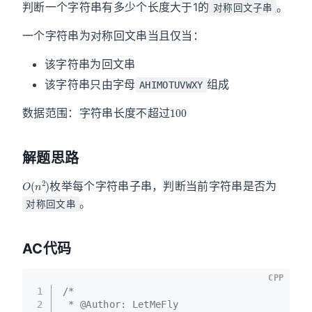
判断一个字符串有多少个长度大于1的
。
对称回文子串
一个字符串为对称回文串当且仅当：
该字符串为回文串
该字符串只由字母
组成
AHIMOTUVWXY
100
数据范围：字符串长度不超过
解题思路
O
(
n
2
)
枚举每个字符串子串，判断当前字符串是否为
。
对称回文串
AC代码
CPP
1
/*
2
 * @Author: LetMeFly