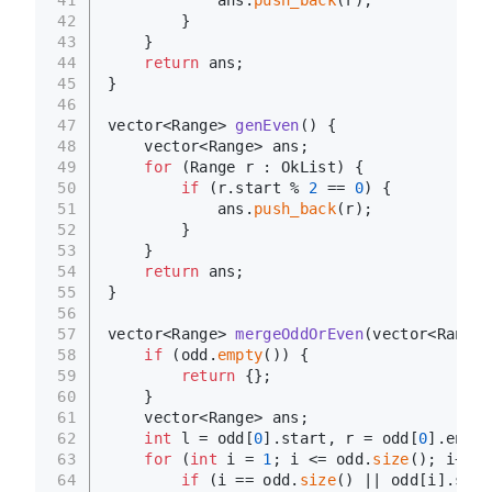
41
            ans.
push_back
(r);
42
        }
43
    }
44
return
 ans;
45
}
46
47
vector<Range> 
genEven
()
{
48
    vector<Range> ans;
49
for
 (Range r : OkList) {
50
if
 (r.start % 
2
 == 
0
) {
51
            ans.
push_back
(r);
52
        }
53
    }
54
return
 ans;
55
}
56
57
vector<Range> 
mergeOddOrEven
(vector<Range>
58
if
 (odd.
empty
()) {
59
return
 {};
60
    }
61
    vector<Range> ans;
62
int
 l = odd[
0
].start, r = odd[
0
].end;
63
for
 (
int
 i = 
1
; i <= odd.
size
(); i++) 
64
if
 (i == odd.
size
() || odd[i].star