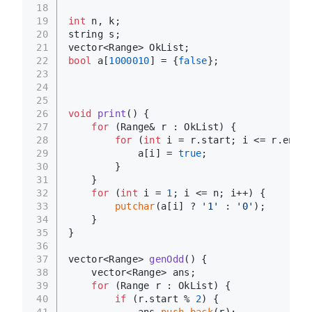
18
19
int
 n, k;
20
string s;
21
vector<Range> OkList;
22
bool
 a[
1000010
] = {
false
};
23
24
25
26
void
print
()
{
27
for
 (Range& r : OkList) {
28
for
 (
int
 i = r.start; i <= r.end; 
29
            a[i] = 
true
;
30
        }
31
    }
32
for
 (
int
 i = 
1
; i <= n; i++) {
33
putchar
(a[i] ? 
'1'
 : 
'0'
);
34
    }
35
}
36
37
vector<Range> 
genOdd
()
{
38
    vector<Range> ans;
39
for
 (Range r : OkList) {
40
if
 (r.start % 
2
) {