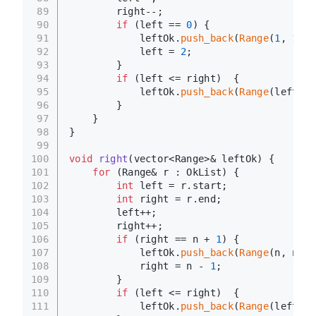
89
        right--;
90
if
 (left == 
0
) {
91
            leftOk.
push_back
(
Range
(
1
, 
1
));
92
            left = 
2
;
93
        }
94
if
 (left <= right)  {
95
            leftOk.
push_back
(
Range
(left, r
96
        }
97
    }
98
}
99
100
void
right
(vector<Range>& leftOk)
{
101
for
 (Range& r : OkList) {
102
int
 left = r.start;
103
int
 right = r.end;
104
        left++;
105
        right++;
106
if
 (right == n + 
1
) {
107
            leftOk.
push_back
(
Range
(n, n));
108
            right = n - 
1
;
109
        }
110
if
 (left <= right)  {
111
            leftOk.
push_back
(
Range
(left, r