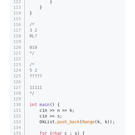
112
        }
113
    }
114
}
115
116
/*
117
3 2
118
RL?
119
120
010
121
*/
122
123
/*
124
5 2
125
?????
126
127
11111
128
*/
129
130
int
main
()
{
131
    cin >> n >> k;
132
    cin >> s;
133
    OkList.
push_back
(
Range
(k, k));
134
135
for
 (
char
 c : s) {