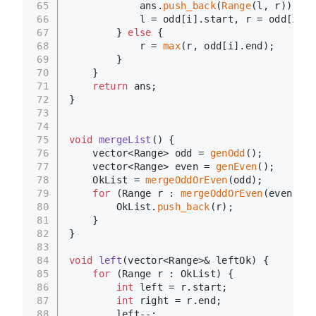
65
            ans.
push_back
(
Range
(l, r));
66
            l = odd[i].start, r = odd[i].e
67
        } 
else
 {
68
            r = 
max
(r, odd[i].end);
69
        }
70
    }
71
return
 ans;
72
}
73
74
75
void
mergeList
()
{
76
    vector<Range> odd = 
genOdd
();
77
    vector<Range> even = 
genEven
();
78
    OkList = 
mergeOddOrEven
(odd);
79
for
 (Range r : 
mergeOddOrEven
(even)) {
80
        OkList.
push_back
(r);
81
    }
82
}
83
84
void
left
(vector<Range>& leftOk)
{
85
for
 (Range r : OkList) {
86
int
 left = r.start;
87
int
 right = r.end;
88
        left--;