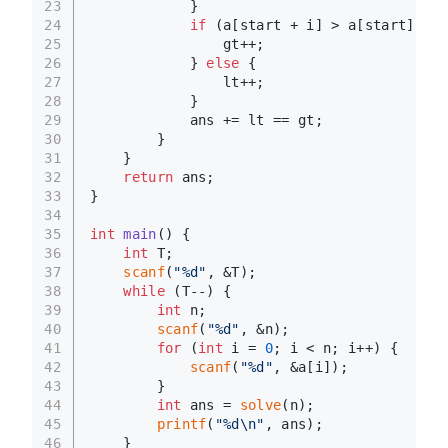
23
            }
24
if
 (a[start + i] > a[start]) {
25
                gt++;
26
            } 
else
 {
27
                lt++;
28
            }
29
            ans += lt == gt;
30
        }
31
    }
32
return
 ans;
33
}
34
35
int
main
()
{
36
int
 T;
37
scanf
(
"%d"
, &T);
38
while
 (T--) {
39
int
 n;
40
scanf
(
"%d"
, &n);
41
for
 (
int
 i = 
0
; i < n; i++) {
42
scanf
(
"%d"
, &a[i]);
43
        }
44
int
 ans = 
solve
(n);
45
printf
(
"%d\n"
, ans);
46
    }