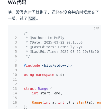
WA代码
嗐，没写完时间就到了，还好在没合并的时候就交了
一版，过了
。
%20
CPP
1
/*
2
 * @Author: LetMeFly
3
 * @Date: 2025-03-22 20:15:56
4
 * @LastEditors: LetMeFly.xyz
5
 * @LastEditTime: 2025-03-22 20:38:50
6
 */
7
8
#
include
<bits/stdc++.h>
9
10
using
namespace
 std;
11
12
13
struct
Range
 {
14
int
 start, end;
15
16
Range
(
int
 a, 
int
 b) : 
start
(a), 
end
(b)
17
};