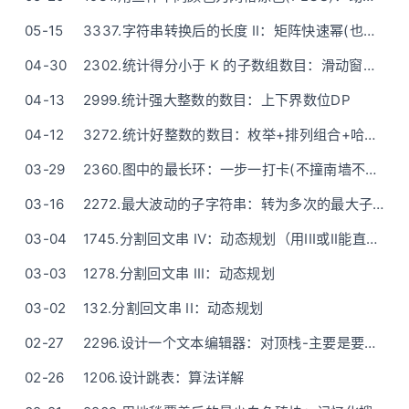
05-15
3337.字符串转换后的长度 II：矩阵快速幂(也没有想象中的那么高级啦)
04-30
2302.统计得分小于 K 的子数组数目：滑动窗口（不需要前缀和）
04-13
2999.统计强大整数的数目：上下界数位DP
04-12
3272.统计好整数的数目：枚举+排列组合+哈希表
03-29
2360.图中的最长环：一步一打卡(不撞南墙不回头) - 通过故事讲道理
03-16
2272.最大波动的子字符串：转为多次的最大子数组和 - 一步步思考推导
03-04
1745.分割回文串 IV：动态规划（用III或II能直接秒）
03-03
1278.分割回文串 III：动态规划
03-02
132.分割回文串 II：动态规划
02-27
2296.设计一个文本编辑器：对顶栈-主要是要细心下标问题（ASCII字符通俗语言描述）
02-26
1206.设计跳表：算法详解