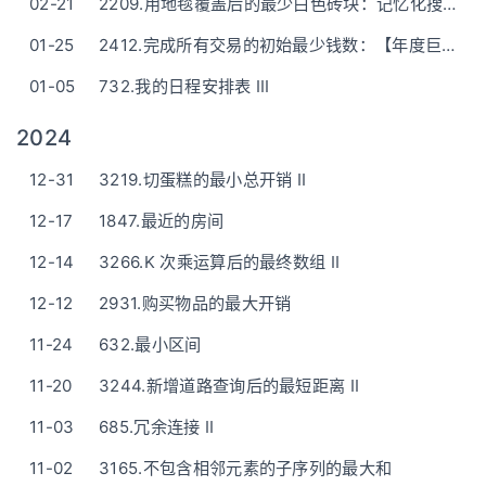
02-21
2209.用地毯覆盖后的最少白色砖块：记忆化搜索之——深度优先搜索(DFS)
01-25
2412.完成所有交易的初始最少钱数：【年度巨献】举例说明(讲明白)，由难至简(手脚不乱)，附Python一行版
01-05
732.我的日程安排表 III
2024
12-31
3219.切蛋糕的最小总开销 II
12-17
1847.最近的房间
12-14
3266.K 次乘运算后的最终数组 II
12-12
2931.购买物品的最大开销
11-24
632.最小区间
11-20
3244.新增道路查询后的最短距离 II
11-03
685.冗余连接 II
11-02
3165.不包含相邻元素的子序列的最大和