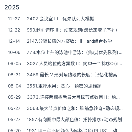
2025
12-27
2402.会议室 III：优先队列大模拟
12-22
960.删列造序 III：动态规划(最长递增子序列)
12-14
2147.分隔长廊的方案数：非Hard组合数学
10-06
778.水位上升的泳池中游泳：(贪心)优先队列(附C++/Python/Java/Go/Rust优先队列方法表)
09-05
3027.人员站位的方案数 II：简单一个排序O(n^2)——ASCII图解
08-31
3459.最长 V 形对角线段的长度：记忆化搜索——就一步步试
08-04
2561.重排水果：贪心 - 缜密的思维题
05-29
3373.连接两棵树后最大目标节点数目 II：脑筋急转弯+广度优先搜索(黑白染色法)
05-27
3068.最大节点价值之和：脑筋急转弯+动态规划（O(1)空间）
05-27
1857.有向图中最大颜色值：拓扑排序+动态规划
05-20
1931.用三种不同颜色为网格涂色(PLUS)：动态规划/矩阵快速幂 - n=10^18也能做