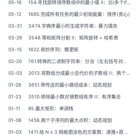
05-16
154.寻找旋转排序数组中的最小值 II：比I多个if(二分查找?)
05-12
1665.完成所有任务的最少初始能量：排序(贪心)
03-31
3474.字典序最小的生成字符串：暴力填充
03-26
3548.等和矩阵分割 II：矩阵旋转 + 哈希表
03-15
1622.奇妙序列：懒更新
02-20
761.特殊的二进制字符串：分治（左右括号对移动）
02-03
3013.将数组分成最小总代价的子数组 II：两个堆维护k-1小 + 滑动窗口
01-28
3651.带传送的最小路径成本：动态规划
01-23
3510.移除最小数对使数组有序 II：有序集合
01-11
85.最大矩形：单调栈
01-08
1458.两个子序列的最大点积：动态规划
01-03
1411.给 N x 3 网格图涂色的方案数：递推+原地滚动(动态规划)