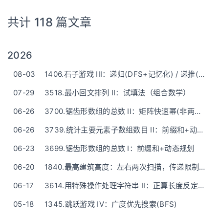
共计 118 篇文章
2026
08-03
1406.石子游戏 III：递归(DFS+记忆化) / 递推(DP+原地滚动)
07-29
3518.最小回文排列 II：试填法（组合数学）
06-26
3700.锯齿形数组的总数 II：矩阵快速幂(非两行的解法)
06-26
3739.统计主要元素子数组数目 II：前缀和+动态规划+枚举维护(问题的多次转换)
06-23
3699.锯齿形数组的总数 I：前缀和+动态规划
06-20
1840.最高建筑高度：左右两次扫描，传递限制约束(没有很多头痛公式版)
06-17
3614.用特殊操作处理字符串 II：正算长度反定位(还不错的题解Doge)
05-18
1345.跳跃游戏 IV：广度优先搜索(BFS)