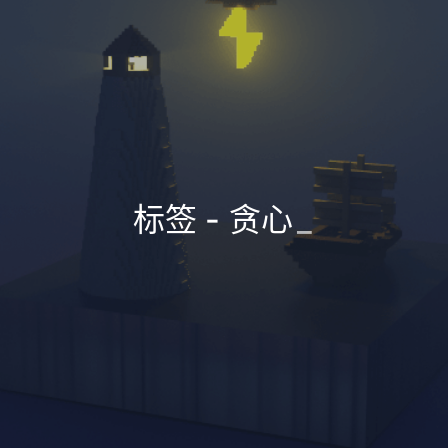
标签 - 贪心
_