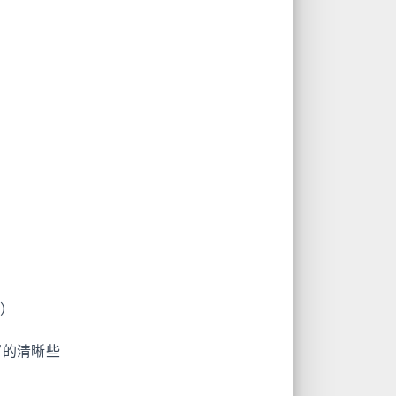
员）
写的清晰些