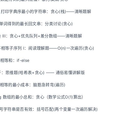
器人打印字典序最小的字符串：贪心(栈)——清晰题解
字母单词得到的最长回文串：分类讨论(贪心)
换 III：贪心+优先队列+差分数组——清晰题解
不相等子序列 I：阅读理解题——O(n)一次遍历(贪心)
相等和：if-else
兔子：思维题(哈希表+贪心) —— 通俗易懂讲解版
字符相等的最小成本：脑筋急转弯(遍历)
iding 数组的最小总和：贪心（数学公式O(1)算出）
个括号字符串是否有效：括号匹配(两个变量一次遍历解决)