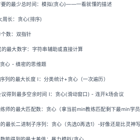
水需要的最少总时间：模拟(贪心)——一看就懂的描述
大周长：贪心(排序)
形的个数：双指针
9 组成的最大数字：字符串辅助或直接计算
：贪心 - 缜密的思维题
效子序列的最大长度 I：分类统计+贪心（一次遍历）
会议得到最多空余时间 I：贪心(滑动窗口) - 连开k场会议
和训练师的最大匹配数：贪心（拿当前min教练匹配剩下最min学
于 K 的最长二进制子序列：贪心（先选0再选1）-好像还是比灵神
个整数能得到的最大差值：暴力模拟/贪心