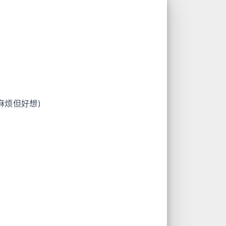
来麻烦但好想)