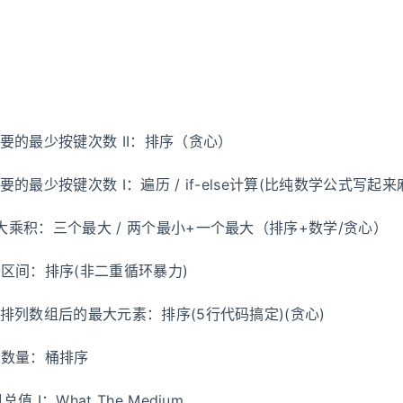
需要的最少按键次数 II：排序（贪心）
需要的最少按键次数 I：遍历 / if-else计算(比纯数学公式写起
最大乘积：三个最大 / 两个最小+一个最大（排序+数学/贪心）
覆盖区间：排序(非二重循环暴力)
重新排列数组后的最大元素：排序(5行代码搞定)(贪心)
最大数量：桶排序
值 I：What The Medium