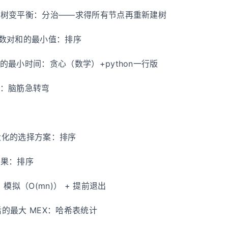
搜索树变平衡：分治——求得所有节点再重新建树
最大数对和的最小值：排序
点的最小时间：贪心（数学）+python一行版
阵和：脑筋急转弯
最大化的选择方案：排序
苹果：排序
I：模拟（O(mn)） + 提前退出
后的最大 MEX：哈希表统计