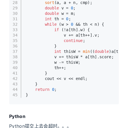
28
sort
(a, a + n, cmp);
29
double
 v = 
0
;
30
double
 w = m;
31
int
 th = 
0
;
32
while
 (w > 
0
 && th < n) {
33
if
 (!a[th].w) {
34
                v += a[th++].v;
35
continue
;
36
            }
37
int
 thisW = 
min
((
double
)a[th].w
38
            v += thisW * a[th].score;
39
            w -= thisW;
40
            th++;
41
        }
42
        cout << v << endl;
43
    }
44
return
0
;
45
}
Python
Python提交上去会超时。。。