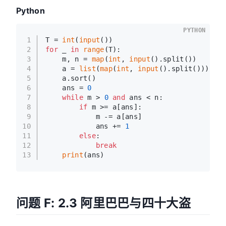
Python
PYTHON
1
T = 
int
(
input
())
2
for
 _ 
in
range
(T):
3
    m, n = 
map
(
int
, 
input
().split())
4
    a = 
list
(
map
(
int
, 
input
().split()))
5
    a.sort()
6
    ans = 
0
7
while
 m > 
0
and
 ans < n:
8
if
 m >= a[ans]:
9
            m -= a[ans]
10
            ans += 
1
11
else
:
12
break
13
print
(ans)
问题 F: 2.3 阿里巴巴与四十大盗