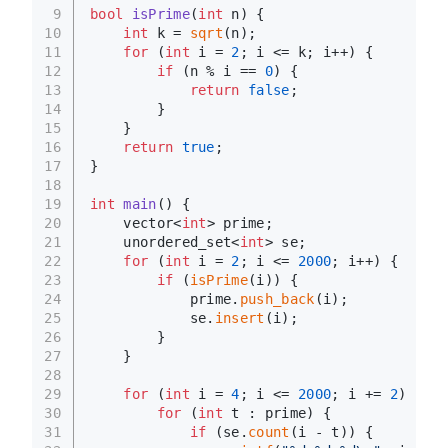
9
bool
isPrime
(
int
 n)
{
10
int
 k = 
sqrt
(n);
11
for
 (
int
 i = 
2
; i <= k; i++) {
12
if
 (n % i == 
0
) {
13
return
false
;
14
        }
15
    }
16
return
true
;
17
}
18
19
int
main
()
{
20
    vector<
int
> prime;
21
    unordered_set<
int
> se;
22
for
 (
int
 i = 
2
; i <= 
2000
; i++) {
23
if
 (
isPrime
(i)) {
24
            prime.
push_back
(i);
25
            se.
insert
(i);
26
        }
27
    }
28
29
for
 (
int
 i = 
4
; i <= 
2000
; i += 
2
) {
30
for
 (
int
 t : prime) {
31
if
 (se.
count
(i - t)) {