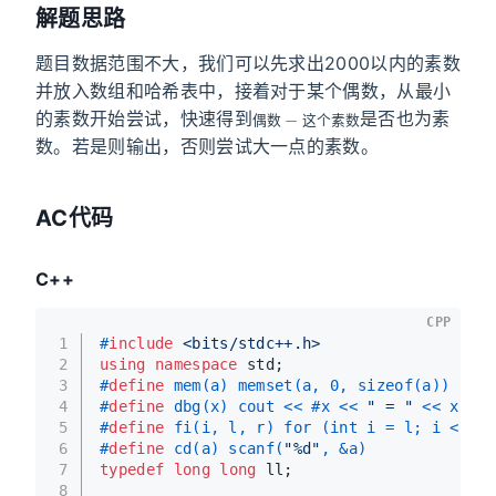
解题思路
题目数据范围不大，我们可以先求出2000以内的素数
并放入数组和哈希表中，接着对于某个偶数，从最小
偶
数
数
−
这
个
素
的素数开始尝试，快速得到
是否也为素
偶
数
这
个
素
数
数。若是则输出，否则尝试大一点的素数。
AC代码
C++
CPP
1
#
include
<bits/stdc++.h>
2
using
namespace
 std;
3
#
define
 mem(a) memset(a, 0, sizeof(a))
4
#
define
 dbg(x) cout << #x << 
" = "
 << x << 
5
#
define
 fi(i, l, r) for (int i = l; i < r; 
6
#
define
 cd(a) scanf(
"%d"
, &a)
7
typedef
long
long
 ll;
8