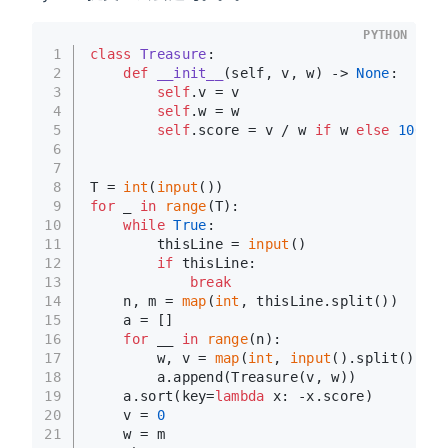
PYTHON
1
class
Treasure
:
2
def
__init__
(
self, v, w
) -> 
None
:
3
self
.v = v
4
self
.w = w
5
self
.score = v / w 
if
 w 
else
100000
6
7
8
T = 
int
(
input
())
9
for
 _ 
in
range
(T):
10
while
True
:
11
        thisLine = 
input
()
12
if
 thisLine:
13
break
14
    n, m = 
map
(
int
, thisLine.split())
15
    a = []
16
for
 __ 
in
range
(n):
17
        w, v = 
map
(
int
, 
input
().split())
18
        a.append(Treasure(v, w))
19
    a.sort(key=
lambda
 x: -x.score)
20
    v = 
0
21
    w = m