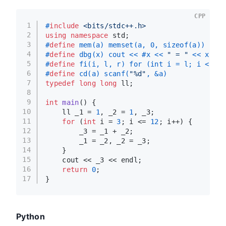
CPP
1
#
include
<bits/stdc++.h>
2
using
namespace
 std;
3
#
define
 mem(a) memset(a, 0, sizeof(a))
4
#
define
 dbg(x) cout << #x << 
" = "
 << x << 
5
#
define
 fi(i, l, r) for (int i = l; i < r; 
6
#
define
 cd(a) scanf(
"%d"
, &a)
7
typedef
long
long
 ll;
8
9
int
main
()
{
10
    ll _1 = 
1
, _2 = 
1
, _3;
11
for
 (
int
 i = 
3
; i <= 
12
; i++) {
12
        _3 = _1 + _2;
13
        _1 = _2, _2 = _3;
14
    }
15
    cout << _3 << endl;
16
return
0
;
17
}
Python