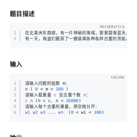
题目描述
MATHEMATICA
1
在北美洲东南部，有一片神秘的海域，那里碧海蓝天、阳
2
有一天，海盗们截获了一艘装满各种各样古董的货船，每
输入
ERLANG
1
请输入问题的组数 m：
2
m
( 
0
 < m < 
100
 )
3
请输入载重量 
c
 及古董个数 
n
：
4
c
n
(
0
 < c, n < 
10000
)
5
请输入每个古董的重量，用空格分开：
6
w1
w2
w3
 ... 
wn
(
0
 < wi < 
100
)