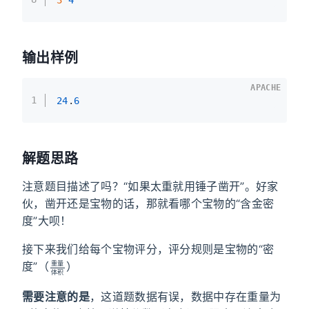
输出样例
APACHE
1
24
.
6
解题思路
注意题目描述了吗？“如果太重就用锤子凿开”。好家
伙，凿开还是宝物的话，那就看哪个宝物的“含金密
度”大呗！
接下来我们给每个宝物评分，评分规则是宝物的“密
重
量
体
积
度”（
）
重
量
体
积
需要注意的是
，这道题数据有误，数据中存在重量为