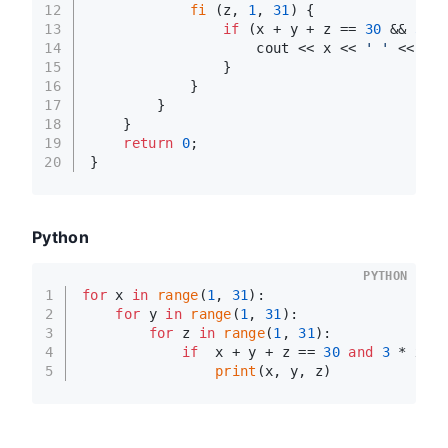
12
fi
 (z, 
1
, 
31
) {
13
if
 (x + y + z == 
30
 && 
3
 * 
14
                    cout << x << 
' '
 << y <
15
                }
16
            }
17
        }
18
    }
19
return
0
;
20
}
Python
PYTHON
1
for
 x 
in
range
(
1
, 
31
):
2
for
 y 
in
range
(
1
, 
31
):
3
for
 z 
in
range
(
1
, 
31
):
4
if
  x + y + z == 
30
and
3
 * x +
5
print
(x, y, z)