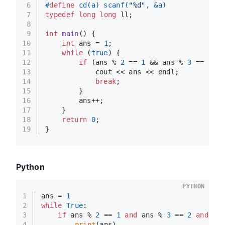
6
#
define
 cd(a) scanf(
"%d"
, &a)
7
typedef
long
long
 ll;
8
9
int
main
()
{
10
int
 ans = 
1
;
11
while
 (
true
) {
12
if
 (ans % 
2
 == 
1
 && ans % 
3
 == 
2
 &&
13
            cout << ans << endl;
14
break
;
15
        }
16
        ans++;
17
    }
18
return
0
;
19
}
Python
PYTHON
1
ans = 
1
2
while
True
:
3
if
 ans % 
2
 == 
1
and
 ans % 
3
 == 
2
and
 an
4
print
(ans)