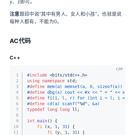
y、z即可。
注意
题目中说“其中有男人、女人和小孩”，也就是说
每种人都有，不能为0。
AC代码
C++
CPP
1
#
include
<bits/stdc++.h>
2
using
namespace
 std;
3
#
define
 mem(a) memset(a, 0, sizeof(a))
4
#
define
 dbg(x) cout << #x << 
" = "
 << x << 
5
#
define
 fi(i, l, r) for (int i = l; i < r; 
6
#
define
 cd(a) scanf(
"%d"
, &a)
7
typedef
long
long
 ll;
8
9
int
main
()
{
10
fi
 (x, 
1
, 
31
) {
11
fi
 (y, 
1
, 
31
) {