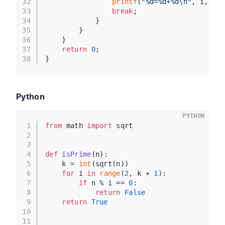
32
printf
(
"%d=%d+%d\n"
, i, t, 
33
break
;
34
            }
35
        }
36
    }
37
return
0
;
38
}
Python
PYTHON
1
from
 math 
import
 sqrt
2
3
4
def
isPrime
(
n
):
5
    k = 
int
(sqrt(n))
6
for
 i 
in
range
(
2
, k + 
1
):
7
if
 n % i == 
0
:
8
return
False
9
return
True
10
11