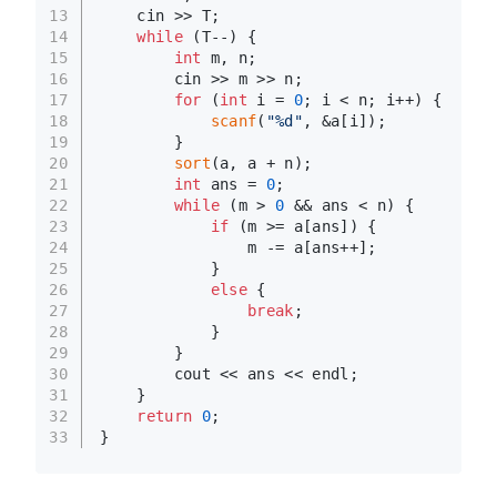
13
    cin >> T;
14
while
 (T--) {
15
int
 m, n;
16
        cin >> m >> n;
17
for
 (
int
 i = 
0
; i < n; i++) {
18
scanf
(
"%d"
, &a[i]);
19
        }
20
sort
(a, a + n);
21
int
 ans = 
0
;
22
while
 (m > 
0
 && ans < n) {
23
if
 (m >= a[ans]) {
24
                m -= a[ans++];
25
            }
26
else
 {
27
break
;
28
            }
29
        }
30
        cout << ans << endl;
31
    }
32
return
0
;
33
}