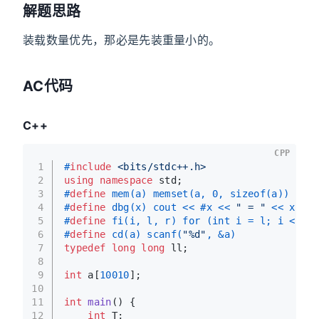
解题思路
装载数量优先，那必是先装重量小的。
AC代码
C++
CPP
1
#
include
<bits/stdc++.h>
2
using
namespace
 std;
3
#
define
 mem(a) memset(a, 0, sizeof(a))
4
#
define
 dbg(x) cout << #x << 
" = "
 << x << 
5
#
define
 fi(i, l, r) for (int i = l; i < r; 
6
#
define
 cd(a) scanf(
"%d"
, &a)
7
typedef
long
long
 ll;
8
9
int
 a[
10010
];
10
11
int
main
()
{
12
int
 T;