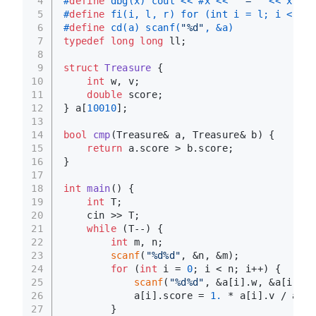
4
#
define
 dbg(x) cout << #x << 
" = "
 << x << 
5
#
define
 fi(i, l, r) for (int i = l; i < r; 
6
#
define
 cd(a) scanf(
"%d"
, &a)
7
typedef
long
long
 ll;
8
9
struct
Treasure
 {
10
int
 w, v;
11
double
 score;
12
} a[
10010
];
13
14
bool
cmp
(Treasure& a, Treasure& b)
{
15
return
 a.score > b.score;
16
}
17
18
int
main
()
{
19
int
 T;
20
    cin >> T;
21
while
 (T--) {
22
int
 m, n;
23
scanf
(
"%d%d"
, &n, &m);
24
for
 (
int
 i = 
0
; i < n; i++) {
25
scanf
(
"%d%d"
, &a[i].w, &a[i].v)
26
            a[i].score = 
1.
 * a[i].v / a[i]
27
        }