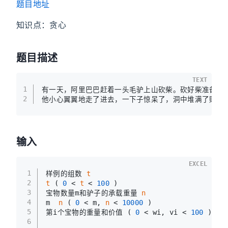
题目地址
知识点：贪心
题目描述
TEXT
1
有一天，阿里巴巴赶着一头毛驴上山砍柴。砍好柴准备下
2
他小心翼翼地走了进去，一下子惊呆了，洞中堆满了财物
输入
EXCEL
1
样例的组数 
t
2
t
 ( 
0
 < 
t
 < 
100
 )
3
宝物数量m和驴子的承载重量 
n
4
m  
n
 ( 
0
 < m, 
n
 < 
10000
 )
5
第i个宝物的重量和价值 ( 
0
 < wi, vi < 
100
 )
6