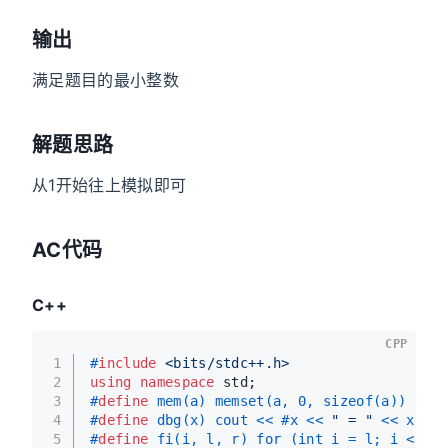
输出
满足题目的最小整数
解题思路
从1开始往上模拟即可
AC代码
C++
CPP
1
#
include
<bits/stdc++.h>
2
using
namespace
 std;
3
#
define
 mem(a) memset(a, 0, sizeof(a))
4
#
define
 dbg(x) cout << #x << 
" = "
 << x << 
5
#
define
 fi(i, l, r) for (int i = l; i < r; 