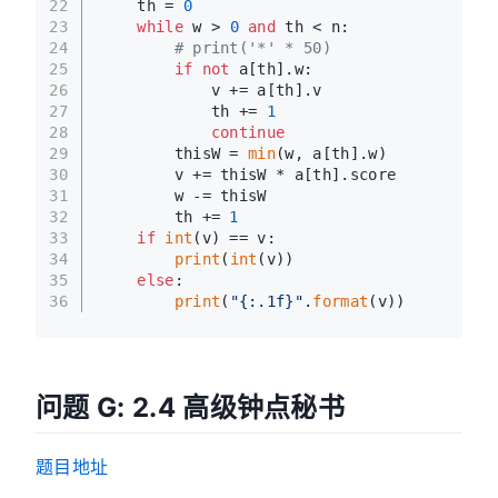
22
    th = 
0
23
while
 w > 
0
and
 th < n:
24
# print('*' * 50)
25
if
not
 a[th].w:
26
            v += a[th].v
27
            th += 
1
28
continue
29
        thisW = 
min
(w, a[th].w)
30
        v += thisW * a[th].score
31
        w -= thisW
32
        th += 
1
33
if
int
(v) == v:
34
print
(
int
(v))
35
else
:
36
print
(
"{:.1f}"
.
format
(v))
问题 G: 2.4 高级钟点秘书
题目地址