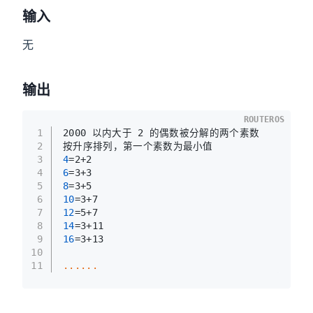
输入
无
输出
ROUTEROS
1
2000 以内大于 2 的偶数被分解的两个素数
2
按升序排列，第一个素数为最小值
3
4
=2+2
4
6
=3+3
5
8
=3+5
6
10
=3+7
7
12
=5+7
8
14
=3+11
9
16
=3+13
10
11
..
..
..