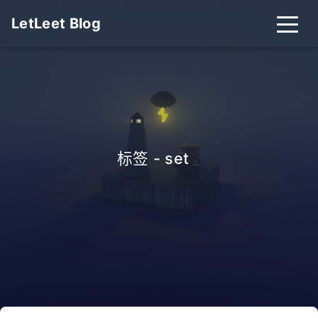
LetLeet Blog
标签 - set
_