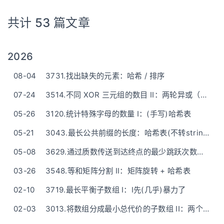
共计 53 篇文章
2026
08-04
3731.找出缺失的元素：哈希 / 排序
07-24
3514.不同 XOR 三元组的数目 II：两轮异或（异或结果放集合）
05-26
3120.统计特殊字母的数量 I：(手写)哈希表
05-21
3043.最长公共前缀的长度：哈希表(不转string)
05-08
3629.通过质数传送到达终点的最少跳跃次数：埃式筛+BFS
03-26
3548.等和矩阵分割 II：矩阵旋转 + 哈希表
02-10
3719.最长平衡子数组 I：I先(几乎)暴力了
02-03
3013.将数组分成最小总代价的子数组 II：两个堆维护k-1小 + 滑动窗口