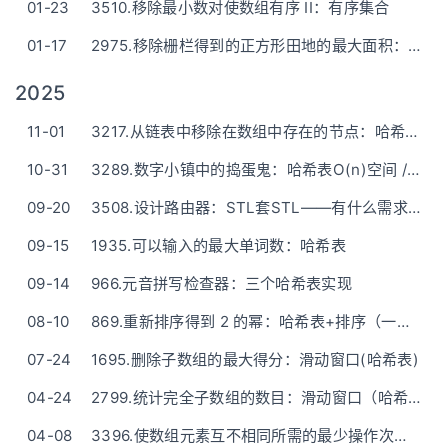
01-23
3510.移除最小数对使数组有序 II：有序集合
01-17
2975.移除栅栏得到的正方形田地的最大面积：暴力枚举所有可能宽度
2025
11-01
3217.从链表中移除在数组中存在的节点：哈希表(一次遍历)
10-31
3289.数字小镇中的捣蛋鬼：哈希表O(n)空间 / 位运算O(1)空间
09-20
3508.设计路由器：STL套STL——有什么需求就设计什么数据结构
09-15
1935.可以输入的最大单词数：哈希表
09-14
966.元音拼写检查器：三个哈希表实现
08-10
869.重新排序得到 2 的幂：哈希表+排序（一次初始化）
07-24
1695.删除子数组的最大得分：滑动窗口(哈希表)
04-24
2799.统计完全子数组的数目：滑动窗口（哈希表）
04-08
3396.使数组元素互不相同所需的最少操作次数：O(n)一次倒序遍历