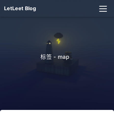
LetLeet Blog
标签 - map
_