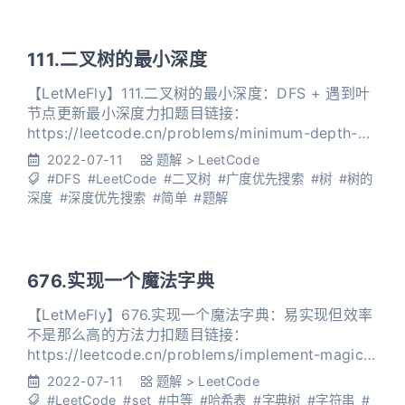
111.二叉树的最小深度
【LetMeFly】111.二叉树的最小深度：DFS + 遇到叶
节点更新最小深度力扣题目链接：
https://leetcode.cn/problems/minimum-depth-
of-binary-tree/ 给定一个二叉树，找出其最小深度。
2022-07-11
题解
>
LeetCode
最小深度是从根节点到最近叶子节点的最短路径上的
#DFS
#LeetCode
#二叉树
#广度优先搜索
#树
#树的
节点数量。 说明：叶子节点是指没有子节点的节点。
深度
#深度优先搜索
#简单
#题解
示例 1： 输入：root = [3,9,
676.实现一个魔法字典
【LetMeFly】676.实现一个魔法字典：易实现但效率
不是那么高的方法力扣题目链接：
https://leetcode.cn/problems/implement-magic-
dictionary/ 设计一个使用单词列表进行初始化的数据
2022-07-11
题解
>
LeetCode
结构，单词列表中的单词 互不相同 。 如果给出一个
#LeetCode
#set
#中等
#哈希表
#字典树
#字符串
#