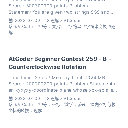
Score : 300300300 points Problem
StatementYou are given two strings SSS and
TTT. Determine whether it is possible to make
2022-07-09
题解
>
AtCoder
SSS equal TTT by performing
#AtCoder
#中等
#双指针
#字符串
#字符串变换
#题
解
AtCoder Beginner Contest 259 - B -
Counterclockwise Rotation
Time Limit: 2 sec / Memory Limit: 1024 MB
Score : 200200200 points Problem StatementIn
an xyxyxy-coordinate plane whose xxx-axis is
oriented to the right and whose yyy-axis is
2022-07-09
题解
>
AtCoder
oriented upward
#AtCoder
#中等
#坐标
#数学
#旋转
#直角坐标与极
坐标的转换
#题解