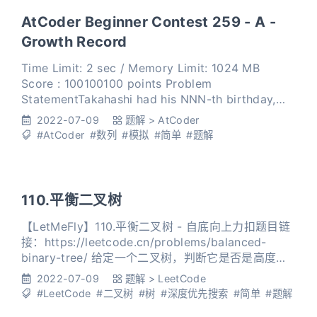
AtCoder Beginner Contest 259 - A -
Growth Record
Time Limit: 2 sec / Memory Limit: 1024 MB
Score : 100100100 points Problem
StatementTakahashi had his NNN-th birthday,
when he was TTT centimeters tall. Additionally,
2022-07-09
题解
>
AtCoder
we know the following fa
#AtCoder
#数列
#模拟
#简单
#题解
110.平衡二叉树
【LetMeFly】110.平衡二叉树 - 自底向上力扣题目链
接：https://leetcode.cn/problems/balanced-
binary-tree/ 给定一个二叉树，判断它是否是高度平
衡的二叉树。 本题中，一棵高度平衡二叉树定义为：
2022-07-09
题解
>
LeetCode
一个二叉树每个节点 的左右两个子树的高度差的绝对
#LeetCode
#二叉树
#树
#深度优先搜索
#简单
#题解
值不超过 1 。 示例 1： 输入：root =