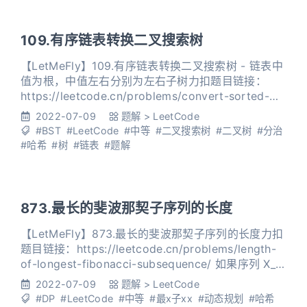
[3,9,20,null,n
109.有序链表转换二叉搜索树
【LetMeFly】109.有序链表转换二叉搜索树 - 链表中
值为根，中值左右分别为左右子树力扣题目链接：
https://leetcode.cn/problems/convert-sorted-
list-to-binary-search-tree/ 给定一个单链表的头节
2022-07-09
题解
>
LeetCode
点 head ，其中的元素 按升序排序 ，将其转换为高
#BST
#LeetCode
#中等
#二叉搜索树
#二叉树
#分治
度平衡的二叉搜索树。 本题中，一个高度平衡二叉树
#哈希
#树
#链表
#题解
是指
873.最长的斐波那契子序列的长度
【LetMeFly】873.最长的斐波那契子序列的长度力扣
题目链接：https://leetcode.cn/problems/length-
of-longest-fibonacci-subsequence/ 如果序列 X_1,
X_2, ..., X_n 满足下列条件，就说它是 斐波那契
2022-07-09
题解
>
LeetCode
式 的： n >= 3 对于所有 i + 2
#DP
#LeetCode
#中等
#最x子xx
#动态规划
#哈希