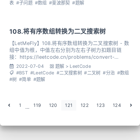
表
#子问题
#数组
#斐波那契
#题解
108.将有序数组转换为二叉搜索树
【LetMeFly】108.将有序数组转换为二叉搜索树 - 数
组中值为根，中值左右分别为左右子树力扣题目链
接：https://leetcode.cn/problems/convert-
sorted-array-to-binary-search-tree/ 给你一个整数
2022-07-04
题解
>
LeetCode
数组 nums ，其中元素已经按 升序 排列，请你将其
#BST
#LeetCode
#二叉搜索树
#二叉树
#分治
#数组
转换为一棵 高度平衡 二叉搜索树。 高度平衡 二叉树
#树
#简单
#题解
是一棵满足「每个节点的左
1
119
120
121
122
123
124
…