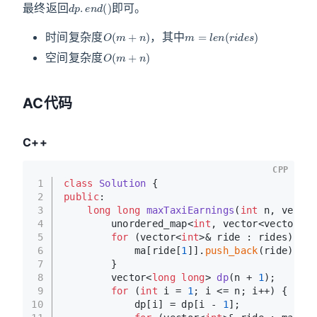
最终返回
即可。
O
(
m
+
n
)
m
=
l
e
n
(
r
i
d
e
s
)
时间复杂度
，其中
O
(
m
+
n
)
空间复杂度
AC代码
C++
CPP
1
class
Solution
 {
2
public
:
3
long
long
maxTaxiEarnings
(
int
 n, vector
4
        unordered_map<
int
, vector<vector<
in
5
for
 (vector<
int
>& ride : rides) {
6
            ma[ride[
1
]].
push_back
(ride);
7
        }
8
vector<
long
long
> 
dp
(n + 
1
)
;
9
for
 (
int
 i = 
1
; i <= n; i++) {
10
            dp[i] = dp[i - 
1
];