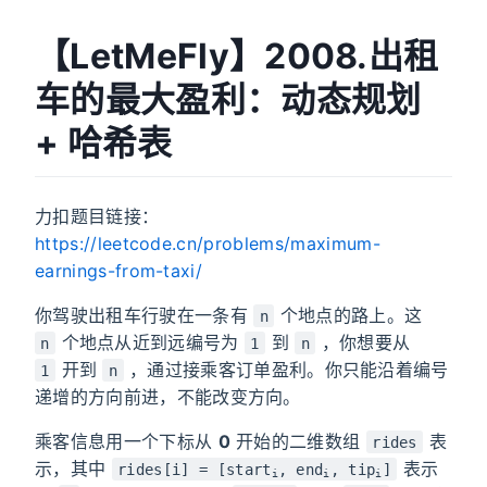
【LetMeFly】2008.出租
车的最大盈利：动态规划
+ 哈希表
力扣题目链接：
https://leetcode.cn/problems/maximum-
earnings-from-taxi/
你驾驶出租车行驶在一条有
个地点的路上。这
n
个地点从近到远编号为
到
，你想要从
n
1
n
开到
，通过接乘客订单盈利。你只能沿着编号
1
n
递增的方向前进，不能改变方向。
乘客信息用一个下标从
0
开始的二维数组
表
rides
示，其中
表示
rides[i] = [start
, end
, tip
]
i
i
i