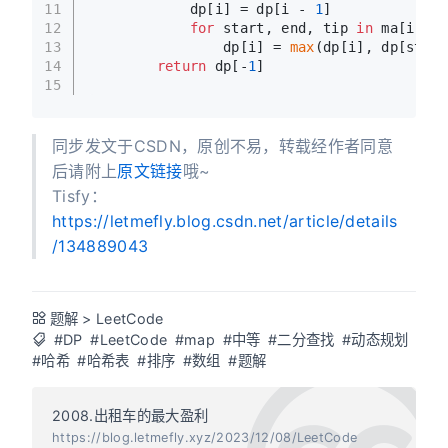
11
            dp[i] = dp[i - 
1
]
12
for
 start, end, tip 
in
 ma[i]:
13
                dp[i] = 
max
(dp[i], dp[start
14
return
 dp[-
1
]
15
同步发文于CSDN，原创不易，转载经作者同意
后请附上
原文链接
哦~
Tisfy：
https://letmefly.blog.csdn.net/article/details
/134889043
题解
>
LeetCode
#DP
#LeetCode
#map
#中等
#二分查找
#动态规划
#哈希
#哈希表
#排序
#数组
#题解
2008.出租车的最大盈利
https://blog.letmefly.xyz/2023/12/08/LeetCode