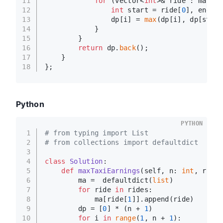
11
for
 (vector<
int
>& ride : ma[i])
12
int
 start = ride[
0
], end = 
13
                dp[i] = 
max
(dp[i], dp[start
14
            }
15
        }
16
return
 dp.
back
();
17
    }
18
};
Python
PYTHON
1
# from typing import List
2
# from collections import defaultdict
3
4
class
Solution
:
5
def
maxTaxiEarnings
(
self, n: 
int
, rides
6
        ma =  defaultdict(
list
)
7
for
 ride 
in
 rides:
8
            ma[ride[
1
]].append(ride)
9
        dp = [
0
] * (n + 
1
)
10
for
 i 
in
range
(
1
, n + 
1
):