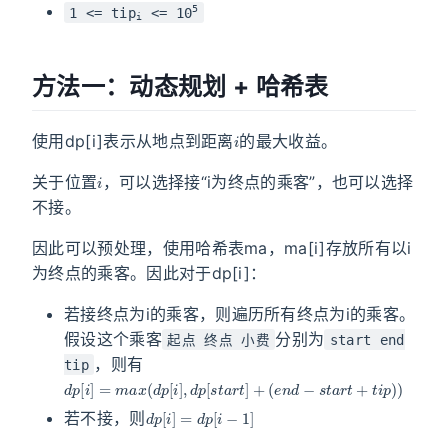
5
1 <= tip
<= 10
i
方法一：动态规划 + 哈希表
i
使用dp[i]表示从地点到距离
的最大收益。
i
关于位置
，可以选择接“i为终点的乘客”，也可以选择
不接。
因此可以预处理，使用哈希表ma，ma[i]存放所有以i
为终点的乘客。因此对于dp[i]：
若接终点为i的乘客，则遍历所有终点为i的乘客。
假设这个乘客
分别为
起点 终点 小费
start end
，则有
tip
d
(
e
p
n
[
d
i
]
−
=
s
m
t
a
a
r
x
t
(
+
d
t
p
i
p
[
)
i
]
)
,
d
p
[
s
t
a
r
t
]
+
d
p
[
i
]
=
d
p
[
i
−
1
]
若不接，则
d
p
.
e
n
d
(
)