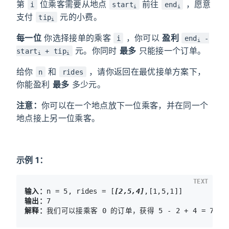
第
位乘客需要从地点
前往
，愿意
i
start
end
i
i
支付
元的小费。
tip
i
每一位
你选择接单的乘客
，你可以
盈利
i
end
-
i
元。你同时
最多
只能接一个订单。
start
+ tip
i
i
给你
和
，请你返回在最优接单方案下，
n
rides
你能盈利
最多
多少元。
注意：
你可以在一个地点放下一位乘客，并在同一个
地点接上另一位乘客。
示例 1：
TEXT
输入：
n = 5, rides = [
[2,5,4]
输出：
解释：