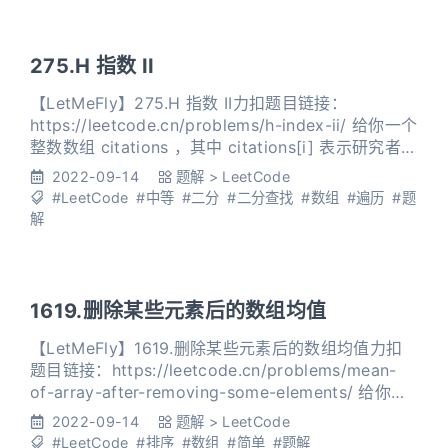
275.H 指数 II
【LetMeFly】275.H 指数 II力扣题目链接：
https://leetcode.cn/problems/h-index-ii/ 给你一个
整数数组 citations ，其中 citations[i] 表示研究者的
第 i 篇论文被引用的次数，citations 已经按照 升序排
2022-09-14
题解
>
LeetCode
列 。计算并返回该研究者的 h 指数。 h 指数的定义：
#LeetCode
#中等
#二分
#二分查找
#数组
#遍历
#题
h 代表“高引用次数”（high citations），
解
1619.删除某些元素后的数组均值
【LetMeFly】1619.删除某些元素后的数组均值力扣
题目链接：https://leetcode.cn/problems/mean-
of-array-after-removing-some-elements/ 给你一
个整数数组 arr ，请你删除最小 5% 的数字和最大
2022-09-14
题解
>
LeetCode
5% 的数字后，剩余数字的平均值。 与 标准答案 误差
#LeetCode
#排序
#数组
#简单
#题解