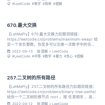
；否则，返回 false 。 示例 1： 输入：n = 6 输
#LeetCode
#数学
#简单
#题解
出：true 解释：6 = 2 × 3
670.最大交换
【LetMeFly】670.最大交换力扣题目链接：
https://leetcode.cn/problems/maximum-swap/ 给
定一个非负整数，你至多可以交换一次数字中的任意
两位。返回你能得到的最大值。 示例 1 : 输入: 2736
2022-09-13
题解
>
LeetCode
输出: 7236 解释: 交换数字2和数字7。 示例 2 : 输入:
#LeetCode
#中等
#数学
#暴力
#贪心
#题解
9973 输出: 9973 解释: 不需要交换。 注意: 给
257.二叉树的所有路径
【LetMeFly】257.二叉树的所有路径力扣题目链接：
https://leetcode.cn/problems/binary-tree-paths/
给你一个二叉树的根节点 root ，按 任意顺序 ，返回
所有从根节点到叶子节点的路径。 叶子节点 是指没有
2022-09-12
题解
>
LeetCode