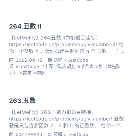
在 10-5 的结果都被视为正确结果。 示例 1： 输入
264.丑数 II
【LetMeFly】264.丑数 II力扣题目链接：
https://leetcode.cn/problems/ugly-number-ii/ 给
你一个整数 n ，请你找出并返回第 n 个 丑数 。 丑数
就是只包含质因数 2、3 和/或 5 的正整数。 示例
2022-09-13
题解
>
LeetCode
1： 输入：n = 10 输出：12 解释：[1, 2, 3, 4, 5, 6, 8,
#LeetCode
#中等
#动态规划
#哈希表
#堆（优先队
9, 10, 12] 是由前 10 个
列）
#数学
#题解
263.丑数
【LetMeFly】263.丑数力扣题目链接：
https://leetcode.cn/problems/ugly-number/ 丑数
就是只包含质因数 2、3 和 5 的正整数。 给你一个整
数 n ，请你判断 n 是否为 丑数 。如果是，返回 true
2022-09-13
题解
>
LeetCode