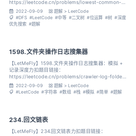
https://leetcode.cn/problems/lowest-common-
ancestor-of-a-binary-tree/ 给定一个二叉树, 找到该
2022-09-09
题解
>
LeetCode
树中两个指定节点的最近公共祖先。 百度百科中最近
#DFS
#LeetCode
#中等
#二叉树
#位运算
#树
#深度
公共祖先的定义为：“对于有根树 T 的两个节点 p、
优先搜索
#题解
q，最近公共祖先表示为一个节点 x，满足 x
1598.文件夹操作日志搜集器
【LetMeFly】1598.文件夹操作日志搜集器：模拟 +
记录深度力扣题目链接：
https://leetcode.cn/problems/crawler-log-folder/
每当用户执行变更文件夹操作时，LeetCode 文件系
2022-09-09
题解
>
LeetCode
统都会保存一条日志记录。 下面给出对变更操作的说
#LeetCode
#字符串
#数组
#栈
#模拟
#简单
#题解
明： "../" ：移动到当前文件夹的父文件夹。如果已经
在主文件夹下，则 继续停留在当前
234.回文链表
【LetMeFly】234.回文链表力扣题目链接：