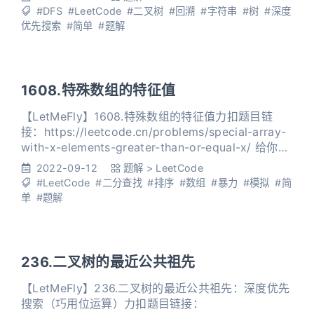
子节点的节点。 示例 1： 输入：root =
#DFS
#LeetCode
#二叉树
#回溯
#字符串
#树
#深度
[1,2,3,null,5] 输出：["1->2->5",
优先搜索
#简单
#题解
1608.特殊数组的特征值
【LetMeFly】1608.特殊数组的特征值力扣题目链
接：https://leetcode.cn/problems/special-array-
with-x-elements-greater-than-or-equal-x/ 给你一
个非负整数数组 nums 。如果存在一个数 x ，使得
2022-09-12
题解
>
LeetCode
nums 中恰好有 x 个元素 大于或者等于 x ，那么就称
#LeetCode
#二分查找
#排序
#数组
#暴力
#模拟
#简
nums 是一个 特殊数组 ，而 x 是该数组的
单
#题解
236.二叉树的最近公共祖先
【LetMeFly】236.二叉树的最近公共祖先：深度优先
搜索（巧用位运算）力扣题目链接：