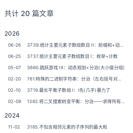
共计 20 篇文章
2026
06-26
3739.统计主要元素子数组数目 II：前缀和+动态规划+枚举维护(问题的多次转换)
06-25
3737.统计主要元素子数组数目 I：枚举+计数
05-07
3660.跳跃游戏 IX：动态规划+分治(大小值分组)
02-20
761.特殊的二进制字符串：分治（左右括号对移动）
02-10
3719.最长平衡子数组 I：I先(几乎)暴力了
02-09
1382.将二叉搜索树变平衡：分治——求得所有节点再重新建树
2024
11-02
3165.不包含相邻元素的子序列的最大和