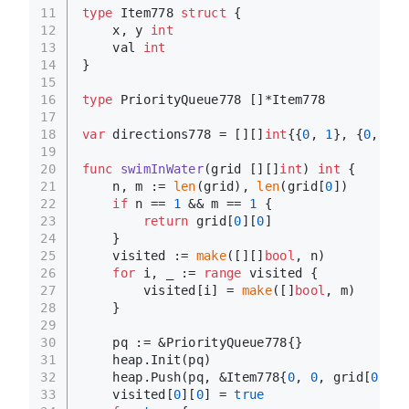
11
type
 Item778 
struct
 {
12
    x, y 
int
13
    val 
int
14
}
15
16
type
 PriorityQueue778 []*Item778
17
18
var
 directions778 = [][]
int
{{
0
, 
1
}, {
0
, 
-1
}
19
20
func
swimInWater
(grid [][]
int
)
int
 {
21
    n, m := 
len
(grid), 
len
(grid[
0
])
22
if
 n == 
1
 && m == 
1
 {
23
return
 grid[
0
][
0
]
24
    }
25
    visited := 
make
([][]
bool
, n)
26
for
 i, _ := 
range
 visited {
27
        visited[i] = 
make
([]
bool
, m)
28
    }
29
30
    pq := &PriorityQueue778{}
31
    heap.Init(pq)
32
    heap.Push(pq, &Item778{
0
, 
0
, grid[
0
][
0
]
33
    visited[
0
][
0
] = 
true