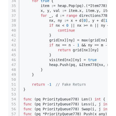
34
for
true
 {
35
        item := heap.Pop(pq).(*Item778)
36
        x, y, val := item.x, item.y, item.v
37
for
 _, d := 
range
 directions778 {
38
            nx, ny := x + d[
0
], y + d[
1
]
39
if
 nx < 
0
 || nx >= n || ny < 
0
 
40
continue
41
            }
42
            grid[nx][ny] = max(grid[nx][ny]
43
if
 nx == n - 
1
 && ny == m - 
1
 {
44
return
 grid[nx][ny]
45
            }
46
            visited[nx][ny] = 
true
47
            heap.Push(pq, &Item778{nx, ny, 
48
        }
49
    }
50
51
return
-1
// Fake Return
52
}
53
54
func
(pq PriorityQueue778)
 Len() 
int
 { 
retu
55
func
(pq PriorityQueue778)
 Less(i, j 
int
) 
b
56
func
(pq PriorityQueue778)
 Swap(i, j 
int
) {
57
func
(pq *PriorityQueue778)
 Push(x any) { *