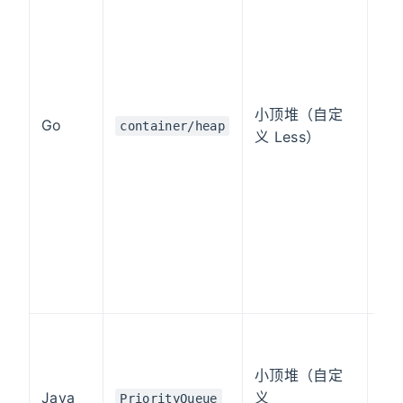
t
p
t
f
f
小顶堆（自定
Go
container/heap
f
义 Less）
f
f
p
h
h
i
i
小顶堆（自定
P
Java
义
PriorityQueue
p