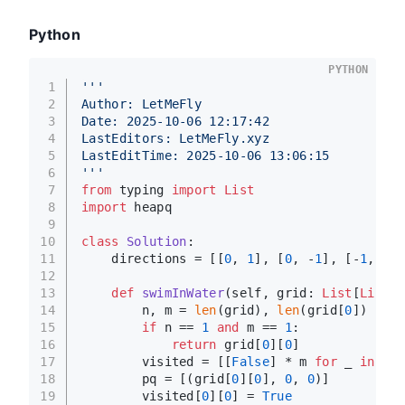
Python
PYTHON
1
'''
2
Author: LetMeFly
3
Date: 2025-10-06 12:17:42
4
LastEditors: LetMeFly.xyz
5
LastEditTime: 2025-10-06 13:06:15
6
'''
7
from
 typing 
import
List
8
import
 heapq
9
10
class
Solution
:
11
    directions = [[
0
, 
1
], [
0
, -
1
], [-
1
, 
0
],
12
13
def
swimInWater
(
self, grid: 
List
[
List
[
i
14
        n, m = 
len
(grid), 
len
(grid[
0
])
15
if
 n == 
1
and
 m == 
1
:
16
return
 grid[
0
][
0
]
17
        visited = [[
False
] * m 
for
 _ 
in
ran
18
        pq = [(grid[
0
][
0
], 
0
, 
0
)]
19
        visited[
0
][
0
] = 
True