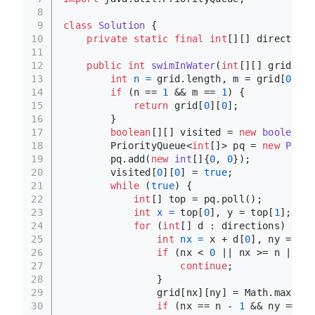
8
9
class
Solution
 {
10
private
static
final
int
[][] directions
11
12
public
int
swimInWater
(
int
[][] grid)
 {
13
int
n
=
 grid.length, m = grid[
0
].le
14
if
 (n == 
1
 && m == 
1
) {
15
return
 grid[
0
][
0
];
16
        }
17
boolean
[][] visited = 
new
boolean
[n
18
        PriorityQueue<
int
[]> pq = 
new
Prior
19
        pq.add(
new
int
[]{
0
, 
0
});
20
        visited[
0
][
0
] = 
true
;
21
while
 (
true
) {
22
int
[] top = pq.poll();
23
int
x
=
 top[
0
], y = top[
1
];
24
for
 (
int
[] d : directions) {
25
int
nx
=
 x + d[
0
], ny = y +
26
if
 (nx < 
0
 || nx >= n || ny
27
continue
;
28
                }
29
                grid[nx][ny] = Math.max(gri
30
if
 (nx == n - 
1
 && ny == m 