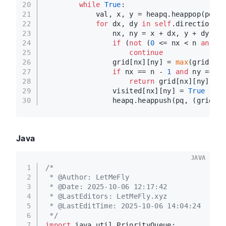
20
while
True
:
21
            val, x, y = heapq.heappop(pq)
22
for
 dx, dy 
in
self
.directions:
23
                nx, ny = x + dx, y + dy
24
if
 (
not
 (
0
 <= nx < n 
and
0
 
25
continue
26
                grid[nx][ny] = 
max
(grid[nx]
27
if
 nx == n - 
1
and
 ny == m 
28
return
 grid[nx][ny]
29
                visited[nx][ny] = 
True
30
                heapq.heappush(pq, (grid[nx
Java
JAVA
1
/*
2
 * @Author: LetMeFly
3
 * @Date: 2025-10-06 12:17:42
4
 * @LastEditors: LetMeFly.xyz
5
 * @LastEditTime: 2025-10-06 14:04:24
6
 */
7
import
 java.util.PriorityQueue;