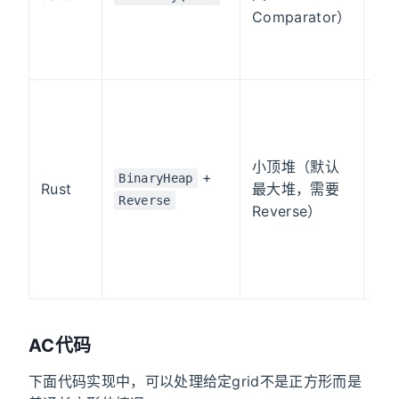
i
Comparator）
i
u
u
小顶堆（默认
l
+
BinaryHeap
p
Rust
最大堆，需要
Reverse
Reverse）
i
 
}
AC代码
下面代码实现中，可以处理给定grid不是正方形而是