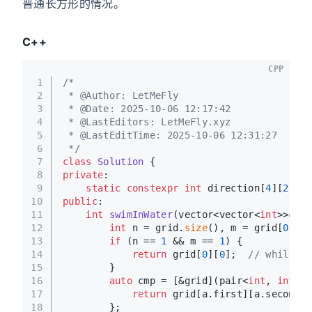
普通长方形的情况。
C++
CPP
1
/*
2
 * @Author: LetMeFly
3
 * @Date: 2025-10-06 12:17:42
4
 * @LastEditors: LetMeFly.xyz
5
 * @LastEditTime: 2025-10-06 12:31:27
6
 */
7
class
Solution
 {
8
private
:
9
static
constexpr
int
 direction[
4
][
2
] = 
10
public
:
11
int
swimInWater
(vector<vector<
int
>>& gr
12
int
 n = grid.
size
(), m = grid[
0
].
si
13
if
 (n == 
1
 && m == 
1
) {
14
return
 grid[
0
][
0
];  
// whil
15
        }
16
auto
 cmp = [&grid](pair<
int
, 
int
>& 
17
return
 grid[a.first][a.second] 
18
        };