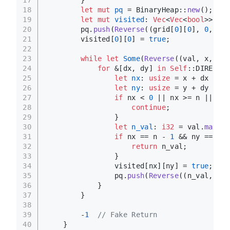
        }
18
let
mut 
pq
 = BinaryHeap::
new
();
19
let
mut 
visited
: 
Vec
<
Vec
<
bool
>> = 
v
20
        pq.
push
(
Reverse
((grid[
0
][
0
], 
0
, 
0
))
21
        visited[
0
][
0
] = 
true
;
22
23
while
let
Some
(
Reverse
((val, x, y))
24
for
 &[dx, dy] 
in
Self
::DIRECTIO
25
let
nx
: 
usize
 = x + dx 
as
u
26
let
ny
: 
usize
 = y + dy 
as
u
27
if
 nx < 
0
 || nx >= n || ny 
28
continue
;
29
                }
30
let
n_val
: 
i32
 = val.
max
(gr
31
if
 nx == n - 
1
 && ny == m -
32
return
 n_val;
33
                }
34
                visited[nx][ny] = 
true
;
35
                pq.
push
(
Reverse
((n_val, nx,
36
            }
37
        }
38
39
        -
1
// Fake Return
40
    }