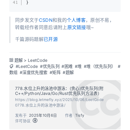
41
}
同步发文于
CSDN
和我的
个人博客
，原创不易，
转载经作者同意后请附上
原文链接
哦~
千篇源码题解
已开源
题解
>
LeetCode
#LeetCode
#优先队列
#困难
#堆
#堆（优先队列）
#
数组
#深度优先搜索
#矩阵
#题解
778.水位上升的泳池中游泳：(贪心)优先队列(附
C++/Python/Java/Go/Rust优先队列方法表)
https://blog.letmefly.xyz/2025/10/06/LeetCode
0778.水位上升的泳池中游泳/
发布于
2025年10月6日
作者
Tisfy
许可协议