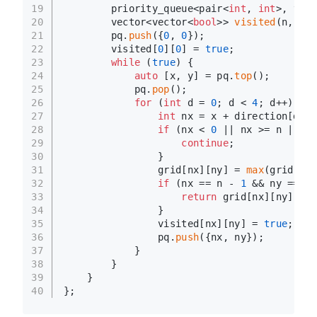
19
        priority_queue<pair<
int
, 
int
>, vect
20
        vector<vector<
bool
>> 
visited
(n, 
vec
21
        pq.
push
({
0
, 
0
});
22
        visited[
0
][
0
] = 
true
;
23
while
 (
true
) {
24
auto
 [x, y] = pq.
top
();
25
            pq.
pop
();
26
for
 (
int
 d = 
0
; d < 
4
; d++) {
27
int
 nx = x + direction[d][
0
28
if
 (nx < 
0
 || nx >= n || ny
29
continue
;
30
                }
31
                grid[nx][ny] = 
max
(grid[nx]
32
if
 (nx == n - 
1
 && ny == m 
33
return
 grid[nx][ny];
34
                }
35
                visited[nx][ny] = 
true
;
36
                pq.
push
({nx, ny});
37
            }
38
        }
39
    }
40
};