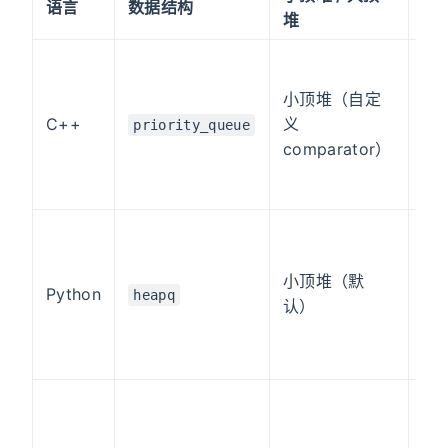
语言
数据结构
示
堆
a
小顶堆（自定
 
}
C++
义
priority_queue
p
comparator）
p
i
小顶堆（默
p
Python
heapq
认）
h
p
i