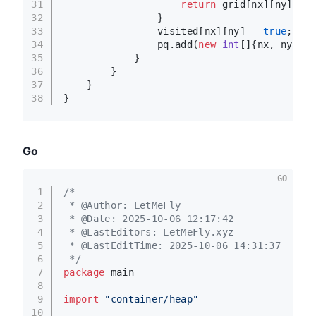
31
return
 grid[nx][ny];
32
                }
33
                visited[nx][ny] = 
true
;
34
                pq.add(
new
int
[]{nx, ny});
35
            }
36
        }
37
    }
38
}
Go
GO
1
/*
2
 * @Author: LetMeFly
3
 * @Date: 2025-10-06 12:17:42
4
 * @LastEditors: LetMeFly.xyz
5
 * @LastEditTime: 2025-10-06 14:31:37
6
 */
7
package
 main
8
9
import
"container/heap"
10