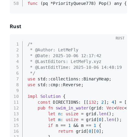
58
func
(pq *PriorityQueue778)
 Pop() any { n :
Rust
RUST
1
/*
2
 * @Author: LetMeFly
3
 * @Date: 2025-10-06 12:17:42
4
 * @LastEditors: LetMeFly.xyz
5
 * @LastEditTime: 2025-10-06 14:48:19
6
 */
7
use
 std::collections::BinaryHeap;
8
use
 std::cmp::Reverse;
9
10
impl
Solution
 {
11
const
 DIRECTIONS: [[
i32
; 
2
]; 
4
] = [[
0
, 
12
pub
fn
swim_in_water
(grid: 
Vec
<
Vec
<
i32
>
13
let
n
: 
usize
 = grid.
len
();
14
let
m
: 
usize
 = grid[
0
].
len
();
15
if
 n == 
1
 && m == 
1
 {
16
return
 grid[
0
][
0
];
17