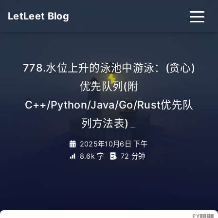
LetLeet Blog
778.水位上升的泳池中游泳：(贪心)
优先队列(附
C++/Python/Java/Go/Rust优先队
列方法表)
_
2025年10月6日 下午
8.6k 字
72 分钟
PYTHON
JAVA
RUST
CPP
GO