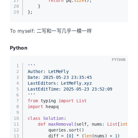
27
return
 pq.
size
();
28
    }
29
};
To myself: 二写和一写几乎一模一样
Python
PYTHON
1
'''
2
Author: LetMeFly
3
Date: 2025-05-23 23:35:45
4
LastEditors: LetMeFly.xyz
5
LastEditTime: 2025-05-23 23:52:09
6
'''
7
from
 typing 
import
List
8
import
 heapq
9
10
class
Solution
:
11
def
maxRemoval
(
self, nums: 
List
[
int
], q
12
        queries.sort()
13
        diff = [
0
] * (
len
(nums) + 
1
)