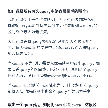
如何选择所有可选query中终点最靠后的那个？
我们可以使用一个优先队列，将所有可选(或曾经可
选)的query添加到优先队列中，优先队列以query的
区间终点最大为最优先。
因此可以先将query按照起点从小到大的顺序排个
n
u
m
s
[
i
]
i
序，遍历
的过程中，将query起点为
的query
加入优先队列。
n
u
m
s
[
i
]
0
当
不为
时，需要从优先队列中取出query，如
i
果队首query的区间终点已经小于
，说明这个query
n
u
m
s
[
i
]
已经无效，没有可以覆盖
的query，不取。
n
u
m
s
0
若
可以将所有元素减小为
，则最终(所有query
都将入队)优先队列中剩余的query个数记为答案。
n
u
m
s
[
i
]
q
u
e
r
y
[
1
]
取出一个query后，如何将
到
这段区