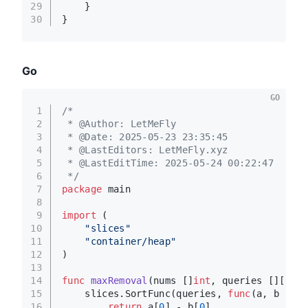
29
    }
30
}
Go
GO
1
/*
2
 * @Author: LetMeFly
3
 * @Date: 2025-05-23 23:35:45
4
 * @LastEditors: LetMeFly.xyz
5
 * @LastEditTime: 2025-05-24 00:22:47
6
 */
7
package
 main
8
9
import
 (
10
"slices"
11
"container/heap"
12
)
13
14
func
maxRemoval
(nums []
int
, queries [][]
int
15
    slices.SortFunc(queries, 
func
(a, b []
in
16
return
 a[
0
] - b[
0
]