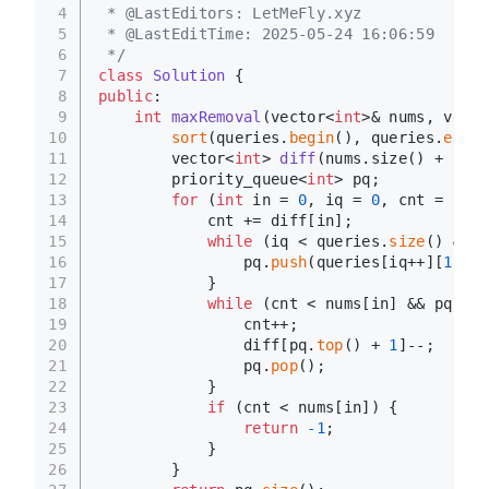
4
 * @LastEditors: LetMeFly.xyz
5
 * @LastEditTime: 2025-05-24 16:06:59
6
 */
7
class
Solution
 {
8
public
:
9
int
maxRemoval
(vector<
int
>& nums, vecto
10
sort
(queries.
begin
(), queries.
end
()
11
vector<
int
> 
diff
(nums.size() + 
1
)
;
12
        priority_queue<
int
> pq;
13
for
 (
int
 in = 
0
, iq = 
0
, cnt = 
0
; i
14
            cnt += diff[in];
15
while
 (iq < queries.
size
() && q
16
                pq.
push
(queries[iq++][
1
]);
17
            }
18
while
 (cnt < nums[in] && pq.
siz
19
                cnt++;
20
                diff[pq.
top
() + 
1
]--;
21
                pq.
pop
();
22
            }
23
if
 (cnt < nums[in]) {
24
return
-1
;
25
            }
26
        }