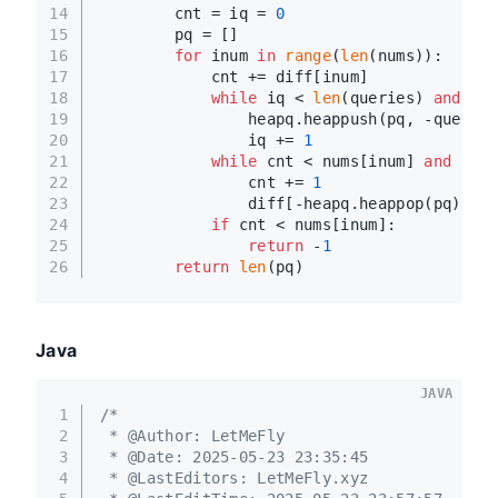
14
        cnt = iq = 
0
15
        pq = []
16
for
 inum 
in
range
(
len
(nums)):
17
            cnt += diff[inum]
18
while
 iq < 
len
(queries) 
and
 que
19
                heapq.heappush(pq, -queries
20
                iq += 
1
21
while
 cnt < nums[inum] 
and
len
(
22
                cnt += 
1
23
                diff[-heapq.heappop(pq) + 
1
24
if
 cnt < nums[inum]:
25
return
 -
1
26
return
len
(pq)
Java
JAVA
1
/*
2
 * @Author: LetMeFly
3
 * @Date: 2025-05-23 23:35:45
4
 * @LastEditors: LetMeFly.xyz