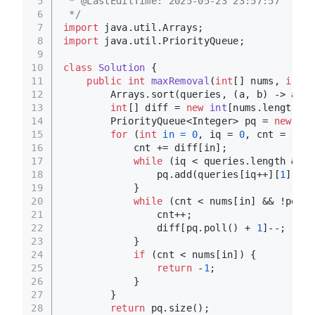
5
 * @LastEditTime: 2025-05-23 23:57:57
6
 */
7
import
 java.util.Arrays;
8
import
 java.util.PriorityQueue;
9
10
class
Solution
 {
11
public
int
maxRemoval
(
int
[] nums, 
int
[]
12
        Arrays.sort(queries, (a, b) -> a[
0
]
13
int
[] diff = 
new
int
[nums.length + 
14
        PriorityQueue<Integer> pq = 
new
Pri
15
for
 (
int
in
=
0
, iq = 
0
, cnt = 
0
; i
16
            cnt += diff[in];
17
while
 (iq < queries.length && q
18
                pq.add(queries[iq++][
1
]);
19
            }
20
while
 (cnt < nums[in] && !pq.is
21
                cnt++;
22
                diff[pq.poll() + 
1
]--;
23
            }
24
if
 (cnt < nums[in]) {
25
return
 -
1
;
26
            }
27
        }
28
return
 pq.size();