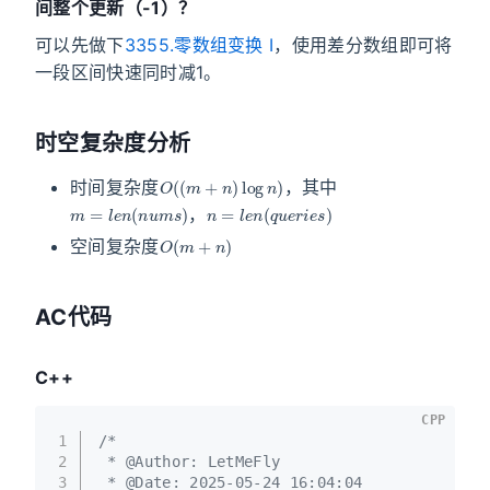
间整个更新（-1）？
可以先做下
3355.零数组变换 I
，使用差分数组即可将
一段区间快速同时减1。
时空复杂度分析
O
(
(
m
+
n
)
log
n
)
时间复杂度
，其中
m
=
l
e
n
(
n
u
m
s
)
n
=
l
e
n
(
q
u
e
r
i
e
s
)
，
O
(
m
+
n
)
空间复杂度
AC代码
C++
CPP
1
/*
2
 * @Author: LetMeFly
3
 * @Date: 2025-05-24 16:04:04