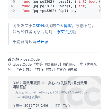
40
func
(pq pq3362)
  Less(i, j 
int
) 
bool
 {
retu
41
func
(pq pq3362)
  Swap(i, j 
int
)      {pq[i
42
func
(pq *pq3362)
 Pop() any           {a :=
同步发文于
CSDN
和我的
个人博客
，原创不易，
转载经作者同意后请附上
原文链接
哦~
千篇源码题解
已开源
题解
>
LeetCode
#LeetCode
#中等
#优先队列
#前缀和
#堆（优先队
列）
#差分数组
#排序
#数组
#贪心
#题解
3362.零数组变换 III：贪心+优先队列+差分数组——
清晰题解
https://blog.letmefly.xyz/2025/05/24/LeetCode
3362.零数组变换III/
发布于
2025年5月24日
作者
Tisfy