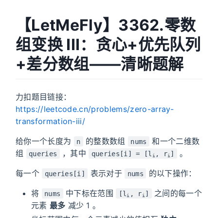
【LetMeFly】3362.零数
组变换 III：贪心+优先队列
+差分数组——清晰题解
力扣题目链接：
https://leetcode.cn/problems/zero-array-
transformation-iii/
给你一个长度为
的整数数组
和一个二维数
n
nums
组
，其中
。
queries
queries[i] = [l
, r
]
i
i
每一个
表示对于
的以下操作：
queries[i]
nums
将
中下标在范围
之间的每一个
nums
[l
, r
]
i
i
元素
最多
减少
1 。