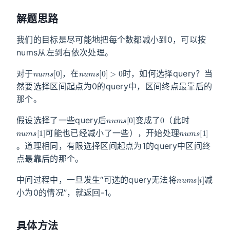
解题思路
我们的目标是尽可能地把每个数都减小到0，可以按
nums从左到右依次处理。
n
u
m
s
[
0
]
n
u
m
s
[
0
]
>
0
对于
，在
时，如何选择query？当
然要选择区间起点为0的query中，区间终点最靠后的
那个。
n
u
m
s
[
0
]
0
假设选择了一些query后
变成了
（此时
n
u
m
s
[
1
]
n
u
m
s
[
1
]
可能也已经减小了一些），开始处理
。道理相同，有限选择区间起点为1的query中区间终
点最靠后的那个。
n
u
m
s
[
i
]
中间过程中，一旦发生“可选的query无法将
减
小为0的情况”，就返回-1。
具体方法