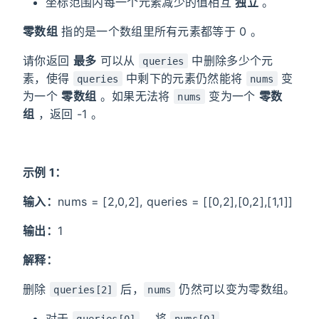
坐标范围内每一个元素减少的值相互
独立
。
零数组
指的是一个数组里所有元素都等于 0 。
请你返回
最多
可以从
中删除多少个元
queries
素，使得
中剩下的元素仍然能将
变
queries
nums
为一个
零数组
。如果无法将
变为一个
零数
nums
组
，返回 -1 。
示例 1：
输入：
nums = [2,0,2], queries = [[0,2],[0,2],[1,1]]
输出：
1
解释：
删除
后，
仍然可以变为零数组。
queries[2]
nums
对于
，将
queries[0]
nums[0]