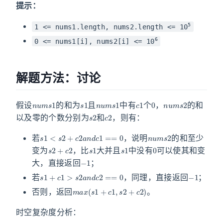
提示：
5
1 <= nums1.length, nums2.length <= 10
6
0 <= nums1[i], nums2[i] <= 10
解题方法：讨论
n
u
m
s
1
s
1
n
u
m
s
1
c
1
0
n
u
m
s
2
假设
的和为
且
中有
个
，
的和
s
2
c
2
以及零的个数分别为
和
，则有：
s
1
<
s
2
+
c
2
a
n
d
c
1
==
0
n
u
m
s
2
若
，说明
的和至少
s
2
+
c
2
s
1
s
1
0
变为
，比
大并且
中没有
可以使其和变
−
1
大，直接返回
；
s
1
+
c
1
>
s
2
a
n
d
c
2
==
0
−
1
若
，同理，直接返回
；
m
a
x
(
s
1
+
c
1
,
s
2
+
c
2
)
否则，返回
。
时空复杂度分析：