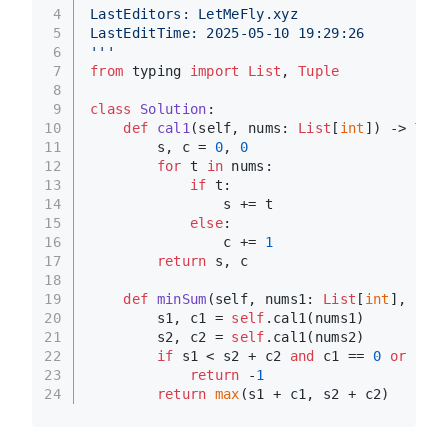
4
LastEditors: LetMeFly.xyz
5
LastEditTime: 2025-05-10 19:29:26
6
'''
7
from
 typing 
import
List
, 
Tuple
8
9
class
Solution
:
10
def
cal1
(
self, nums: 
List
[
int
]
) -> 
Tupl
11
        s, c = 
0
, 
0
12
for
 t 
in
 nums:
13
if
 t:
14
                s += t
15
else
:
16
                c += 
1
17
return
 s, c
18
19
def
minSum
(
self, nums1: 
List
[
int
], nums
20
        s1, c1 = 
self
.cal1(nums1)
21
        s2, c2 = 
self
.cal1(nums2)
22
if
 s1 < s2 + c2 
and
 c1 == 
0
or
 s1 +
23
return
 -
1
24
return
max
(s1 + c1, s2 + c2)