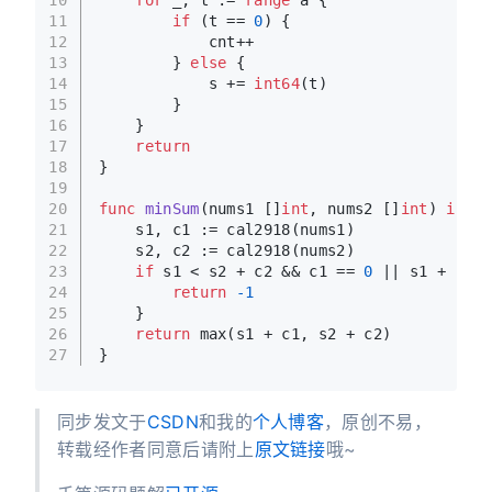
11
if
 (t == 
0
) {
12
            cnt++
13
        } 
else
 {
14
            s += 
int64
(t)
15
        }
16
    }
17
return
18
}
19
20
func
minSum
(nums1 []
int
, nums2 []
int
)
int64
21
    s1, c1 := cal2918(nums1)
22
    s2, c2 := cal2918(nums2)
23
if
 s1 < s2 + c2 && c1 == 
0
 || s1 + c1 >
24
return
-1
25
    }
26
return
 max(s1 + c1, s2 + c2)
27
}
同步发文于
CSDN
和我的
个人博客
，原创不易，
转载经作者同意后请附上
原文链接
哦~