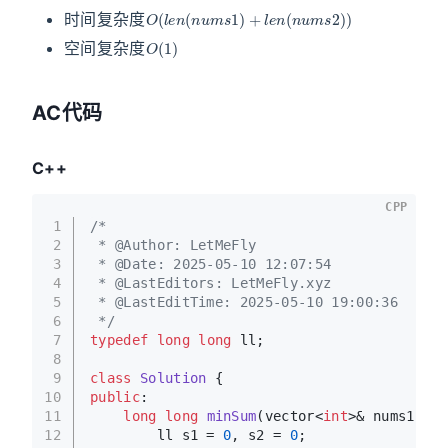
O
(
l
e
n
(
n
u
m
s
1
)
+
l
e
n
(
n
u
m
s
2
)
)
时间复杂度
O
(
1
)
空间复杂度
AC代码
C++
CPP
1
/*
2
 * @Author: LetMeFly
3
 * @Date: 2025-05-10 12:07:54
4
 * @LastEditors: LetMeFly.xyz
5
 * @LastEditTime: 2025-05-10 19:00:36
6
 */
7
typedef
long
long
 ll;
8
9
class
Solution
 {
10
public
:
11
long
long
minSum
(vector<
int
>& nums1, ve
12
        ll s1 = 
0
, s2 = 
0
;