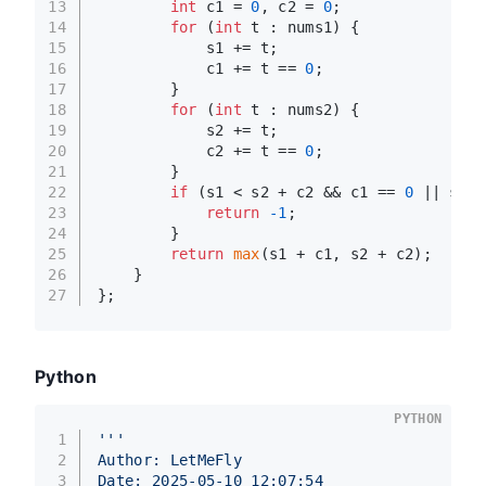
13
int
 c1 = 
0
, c2 = 
0
;
14
for
 (
int
 t : nums1) {
15
            s1 += t;
16
            c1 += t == 
0
;
17
        }
18
for
 (
int
 t : nums2) {
19
            s2 += t;
20
            c2 += t == 
0
;
21
        }
22
if
 (s1 < s2 + c2 && c1 == 
0
 || s1 +
23
return
-1
;
24
        }
25
return
max
(s1 + c1, s2 + c2);
26
    }
27
};
Python
PYTHON
1
'''
2
Author: LetMeFly
3
Date: 2025-05-10 12:07:54