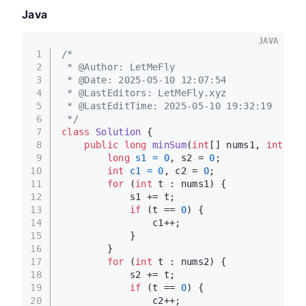
Java
JAVA
1
/*
2
 * @Author: LetMeFly
3
 * @Date: 2025-05-10 12:07:54
4
 * @LastEditors: LetMeFly.xyz
5
 * @LastEditTime: 2025-05-10 19:32:19
6
 */
7
class
Solution
 {
8
public
long
minSum
(
int
[] nums1, 
int
[] n
9
long
s1
=
0
, s2 = 
0
;
10
int
c1
=
0
, c2 = 
0
;
11
for
 (
int
 t : nums1) {
12
            s1 += t;
13
if
 (t == 
0
) {
14
                c1++;
15
            }
16
        }
17
for
 (
int
 t : nums2) {
18
            s2 += t;
19
if
 (t == 
0
) {
20
                c2++;