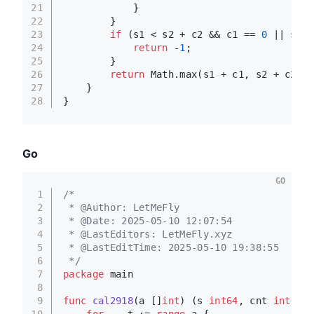
21
            }
22
        }
23
if
 (s1 < s2 + c2 && c1 == 
0
 || s1 +
24
return
 -
1
;
25
        }
26
return
 Math.max(s1 + c1, s2 + c2);
27
    }
28
}
Go
GO
1
/*
2
 * @Author: LetMeFly
3
 * @Date: 2025-05-10 12:07:54
4
 * @LastEditors: LetMeFly.xyz
5
 * @LastEditTime: 2025-05-10 19:38:55
6
 */
7
package
 main
8
9
func
cal2918
(a []
int
)
 (s 
int64
, cnt 
int64
) 
10
for
 _, t := 
range
 a {