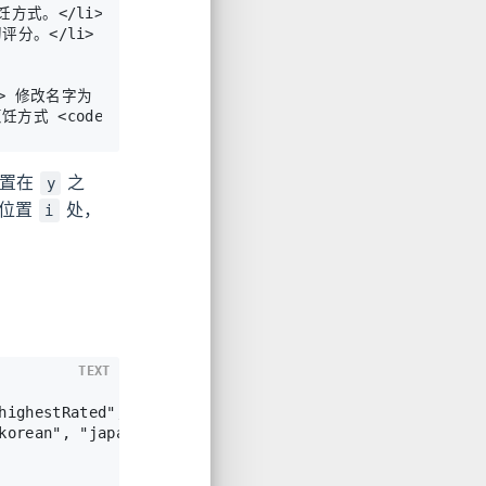
/code> 修改名字为 <code>food</code> 的食物的评分。</li>

位置在
之
y
位置
处，
i
TEXT
highestRated", "changeRating", "highestRated"]
