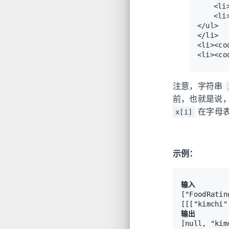
	<li><code>cuisines[i]</code> 是第 <code>i</code> 种食物的烹饪方式。</li>

	<li><code>ratings[i]</code> 是第 <code>i</code> 种食物的最初评分。</li>

</ul>

</li>

<li><c
注意，字符串
前，也就是说
在字母
x[i]
示例：
输入
["FoodRatin
输出
[null, "kim