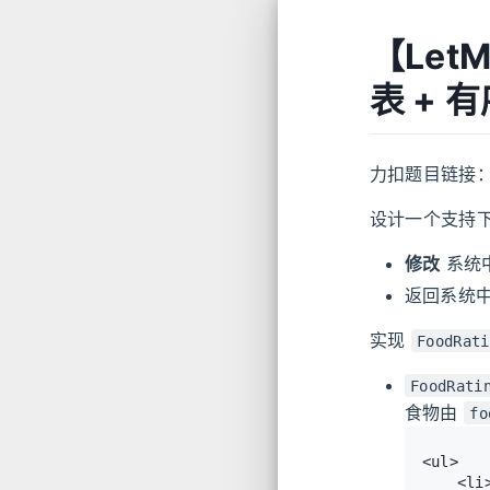
【Let
表 + 
力扣题目链接
设计一个支持
修改
系统
返回系统
实现
FoodRati
FoodRati
食物由
fo
<ul>

	<li><code>foods[i]</code> 是第 <code>i</code> 种食物的名字。</li>
