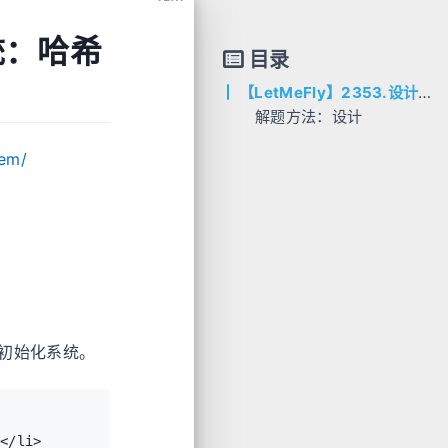
系统：哈希
目录
【LetMeFly】2353.设计食物评分系统：哈希表 + 有序集合
解题方法：设计
AC代码
tem/
C++
Python
Java
初始化系统。