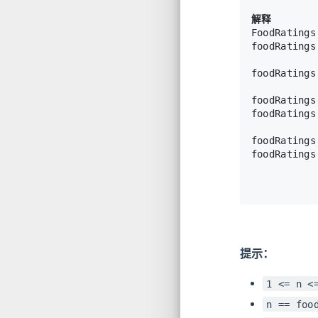
解释
FoodRatings
foodRatings
         
foodRatings
         
foodRating
foodRatings
         
foodRating
foodRatings
          
提示：
1 <= n <
n == foo