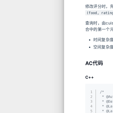
修改评分时，先由f
(food, ratin
查询时，由cuis
合中的第一个
时间复杂
空间复杂
AC代码
C++
1
/*
2
 * @Au
3
 * @Da
4
 * @La
5
 * @La