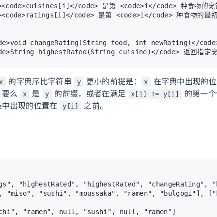
ode>void changeRating(String food, int newRating)<
的字典序比字符串
更小的前提是：
在字典中出现的
x
y
x
，要么
是
的前缀，或者在满足
的第一个
x
y
x[i] != y[i]
表中出现的位置在
之前。
y[i]
gs", "highestRated", "highestRated", "changeRating", "
chi", "ramen", null, "sushi", null, "ramen"]
