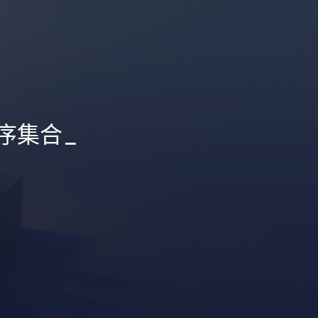
有序集合
_