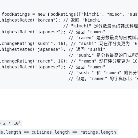
 foodRatings = new FoodRatings(["kimchi", "miso", "sus
.highestRated("korean"); // 返回 "kimchi"

                           // "kimchi" 是分数最高的韩式
.highestRated("japanese"); // 返回 "ramen"

                             // "ramen" 是分数最高的日式
s.changeRating("sushi", 16); // "sushi" 现在评分变更为 16
.highestRated("japanese"); // 返回 "sushi"

                             // "sushi" 是分数最高的日式
s.changeRating("ramen", 16); // "ramen" 现在评分变更为 16
.highestRated("japanese"); // 返回 "ramen"

                            // "sushi" 和 "ramen" 的评
4
= 2 * 10
ds.length == cuisines.length == ratings.length