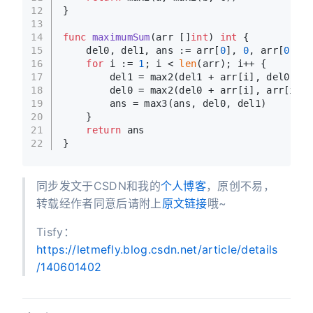
12
}
13
14
func
maximumSum
(arr []
int
)
int
 {
15
    del0, del1, ans := arr[
0
], 
0
, arr[
0
]
16
for
 i := 
1
; i < 
len
(arr); i++ {
17
        del1 = max2(del1 + arr[i], del0)
18
        del0 = max2(del0 + arr[i], arr[i])
19
        ans = max3(ans, del0, del1)
20
    }
21
return
 ans
22
}
同步发文于CSDN和我的
个人博客
，原创不易，
转载经作者同意后请附上
原文链接
哦~
Tisfy：
https://letmefly.blog.csdn.net/article/details
/140601402