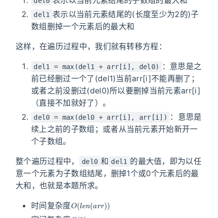
del0
表示以当前元素结尾的(长度至少为2的)子
del1
数组删掉一个元素后的最大和
这样，在遍历过程中，我们就有转移方程：
：意思是之
del1 = max(del1 + arr[i], del0)
前已经删过一个了(del1)当前arr[i]不能再删了；
或者之前没删过(del0)所以要删掉当前元素arr[i]
（直接不加就好了）。
：意思是
del0 = max(del0 + arr[i], arr[i])
续上之前的子数组；或者从当前元素开始新开一
个子数组。
整个遍历过程中，
和
的最大值，即为以任
del0
del1
意一个元素为子数组结尾，删掉1个或0个元素后的最
大和，也就是本题所求。
O
(
l
e
n
(
a
r
r
)
)
时间复杂度
O
(
1
)