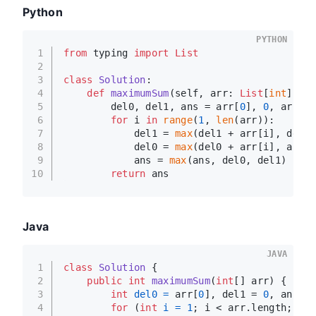
Python
PYTHON
1
from
 typing 
import
List
2
3
class
Solution
:
4
def
maximumSum
(
self, arr: 
List
[
int
]
) ->
5
        del0, del1, ans = arr[
0
], 
0
, arr[
0
]
6
for
 i 
in
range
(
1
, 
len
(arr)):
7
            del1 = 
max
(del1 + arr[i], del0)
8
            del0 = 
max
(del0 + arr[i], arr[i
9
            ans = 
max
(ans, del0, del1)
10
return
 ans
Java
JAVA
1
class
Solution
 {
2
public
int
maximumSum
(
int
[] arr)
 {
3
int
del0
=
 arr[
0
], del1 = 
0
, ans = 
4
for
 (
int
i
=
1
; i < arr.length; i++