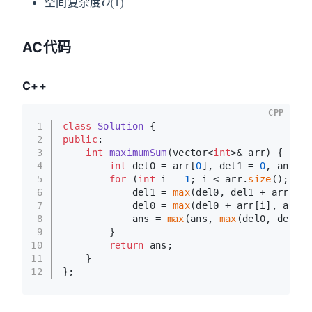
空间复杂度
AC代码
C++
CPP
1
class
Solution
 {
2
public
:
3
int
maximumSum
(vector<
int
>& arr)
{
4
int
 del0 = arr[
0
], del1 = 
0
, ans = 
5
for
 (
int
 i = 
1
; i < arr.
size
(); i++
6
            del1 = 
max
(del0, del1 + arr[i])
7
            del0 = 
max
(del0 + arr[i], arr[i
8
            ans = 
max
(ans, 
max
(del0, del1))
9
        }
10
return
 ans;
11
    }
12
};