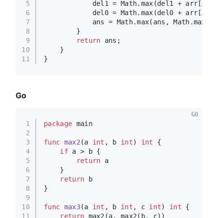
5
            del1 = Math.max(del1 + arr[i], 
6
            del0 = Math.max(del0 + arr[i], 
7
            ans = Math.max(ans, Math.max(de
8
        }
9
return
 ans;
10
    }
11
}
Go
GO
1
package
 main
2
3
func
max2
(a 
int
, b 
int
)
int
 {
4
if
 a > b {
5
return
 a
6
    }
7
return
 b
8
}
9
10
func
max3
(a 
int
, b 
int
, c 
int
)
int
 {
11
return
 max2(a, max2(b, c))