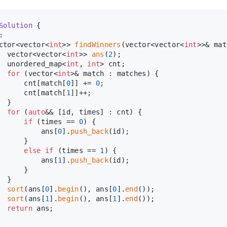
Solution
 {
:
ctor<vector<
int
>> 
findWinners
(vector<vector<
int
>>& mat
  vector<vector<
int
>> 
ans
(
2
);
  unordered_map<
int
, 
int
> cnt;
for
 (vector<
int
>& match : matches) {
      cnt[match[
0
]] += 
0
;
      cnt[match[
1
]]++;
  }
for
 (
auto
&& [id, times] : cnt) {
if
 (times == 
0
) {
          ans[
0
].
push_back
(id);
      }
else
if
 (times == 
1
) {
          ans[
1
].
push_back
(id);
      }
  }
sort
(ans[
0
].
begin
(), ans[
0
].
end
());
sort
(ans[
1
].
begin
(), ans[
1
].
end
());
return
 ans;