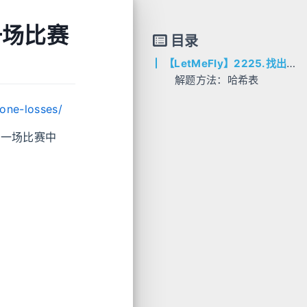
一场比赛
目录
【LetMeFly】2225.找出输掉零场或一场比赛的玩家：哈希表计数
解题方法：哈希表
AC代码
-one-losses/
C++
Python
一场比赛中