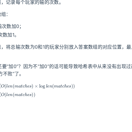
表，记录每个玩家的输的次数。
数组：
的输次数加0；
输次数加1。
表，将总输次数为0和1的玩家分别放入答案数组的对应位置，最
er还要“加0”？因为不“加0”的话可能导致哈希表中从来没有出现
方不败”了。
O
(
l
e
n
(
m
a
t
c
h
e
s
)
×
log
l
e
n
(
m
a
t
c
h
e
s
)
)
度
O
(
l
e
n
(
m
a
t
c
h
e
s
)
)
度