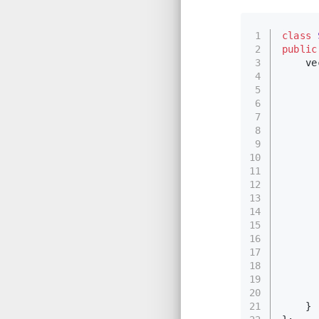
1
class
2
public
3
    ve
4
      
5
      
6
7
      
8
      
9
      
10
11
12
      
13
      
14
15
      
16
      
17
      
18
19
20
21
    }