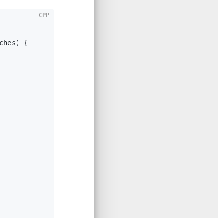
CPP
ches) {