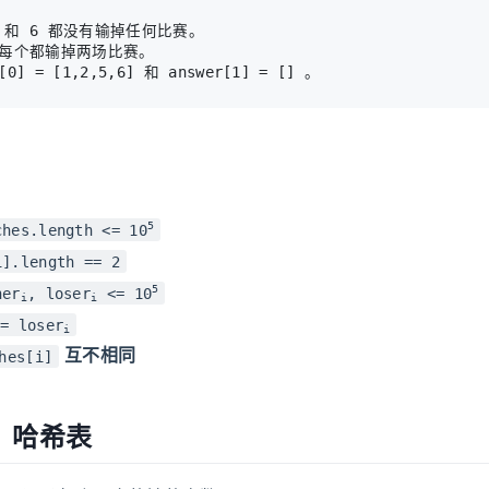
 和 6 都没有输掉任何比赛。

4 每个都输掉两场比赛。

5
ches.length <= 10
i].length == 2
5
ner
, loser
<= 10
i
i
= loser
i
互不相同
hes[i]
：哈希表