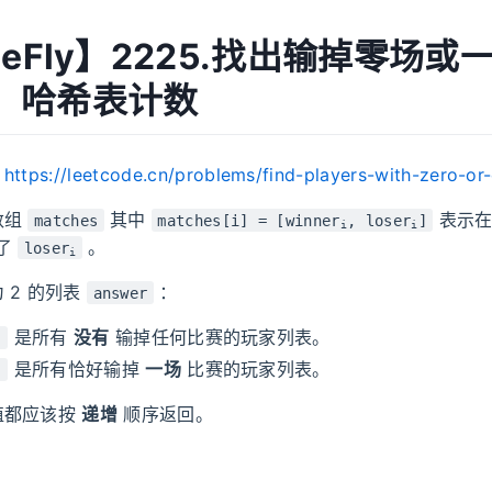
MeFly】2225.找出输掉零场或
：哈希表计数
：
https://leetcode.cn/problems/find-players-with-zero-or
数组
其中
表示在
matches
matches[i] = [winner
, loser
]
i
i
了
。
loser
i
 2 的列表
：
answer
是所有
没有
输掉任何比赛的玩家列表。
]
是所有恰好输掉
一场
比赛的玩家列表。
]
值都应该按
递增
顺序返回。