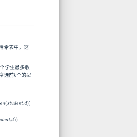
哈希表中，这
个学生最多收
k
i
d
序选前
个的
)
log
l
e
n
(
s
t
u
d
e
n
t
i
d
)
)
(
s
t
u
d
e
n
t
i
d
)
)