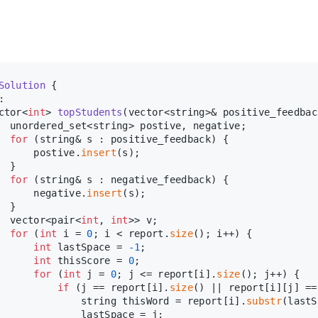
Solution
 {
:
ctor<
int
> 
topStudents
(vector<string>& positive_feedbac
  unordered_set<string> postive, negative;
for
 (string& s : positive_feedback) {
      postive.
insert
(s);
  }
for
 (string& s : negative_feedback) {
      negative.
insert
(s);
  }
  vector<pair<
int
, 
int
>> v;
for
 (
int
 i = 
0
; i < report.
size
(); i++) {
int
 lastSpace = 
-1
;
int
 thisScore = 
0
;
for
 (
int
 j = 
0
; j <= report[i].
size
(); j++) {
if
 (j == report[i].
size
() || report[i][j] ==
              string thisWord = report[i].
substr
(lastS
              lastSpace = j;