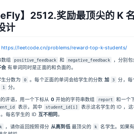
MeFly】2512.奖励最顶尖的 K
设计
：
https://leetcode.cn/problems/reward-top-k-students/
串数组
和
，分别包
positive_feedback
negative_feedback
不会
有单词同时是正面的和负面的。
学生分数为
。每个正面的单词会给学生的分数
加
分，每
0
3
分。
1
的评语，用一个下标从
0
开始的字符串数组
和一个
report
表示，其中
表示这名学生的 ID ，
ent_id
student_id[i]
。每名学生的 ID
互不相同
。
，请你返回按照得分
从高到低
最顶尖的
名学生。如果有
k
k
小排名越前。