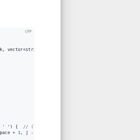
CPP
k, vector<string>& negative_feedback, vector<string>&
 
' '
) {  
// (lastSpace, j)
pace + 
1
, j - lastSpace - 
1
);