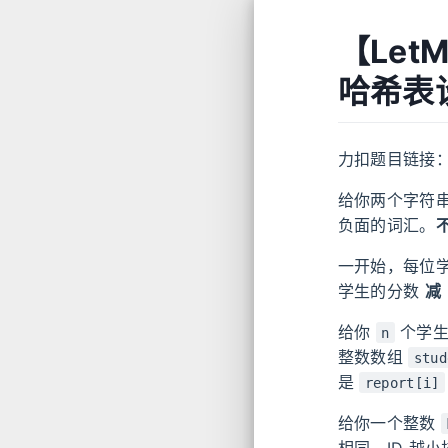
【Let
哈希表
力扣题目链接
给你两个字符
负面的词汇。
一开始，每位
学生的分数
减
给你
个学生
n
整数数组
stud
是
report[i]
给你一个整数
相同，ID 越