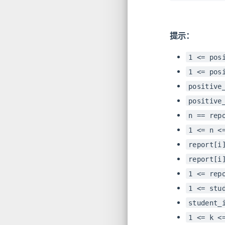
提示：
1 <= pos
1 <= pos
positive
positive
n == rep
1 <= n <
report[i
report[i
1 <= rep
1 <= stu
student_
1 <= k <