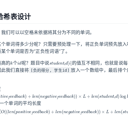
哈希表设计
，我们可以以空格未依据将其分为不同的单词。
某个单词得多少分呢？只需要预处理一下，将正负单词预先放入
某个单词是否为“正负性词语”了。
k
i
d
s
t
u
d
e
n
t
i
d
[
i
]
最高的
个
呢？题目中说
的值互不相同，也就是说每
因此我们直接将
放入一个数组中，最后排个
[负的得分, 学生id]
度
s
i
t
i
v
e
f
e
e
d
b
a
c
k
)
+
l
e
n
(
n
e
g
a
t
i
v
e
f
e
e
d
b
a
c
k
)
)
×
L
+
l
e
n
(
s
t
u
d
e
n
t
i
d
一个单词的平均长度
O
(
(
l
e
n
(
p
o
s
i
t
i
v
e
f
e
e
d
b
a
c
k
)
+
l
e
n
(
n
e
g
a
t
i
v
e
f
e
e
d
b
a
c
k
)
)
×
L
+
l
e
n
度