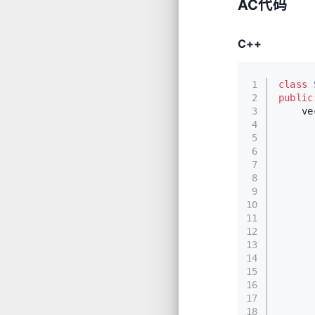
AC代码
C++
1
class
2
public
3
ve
4
      
5
6
      
7
      
8
9
      
10
      
11
      
12
13
14
15
16
17
      
18
      