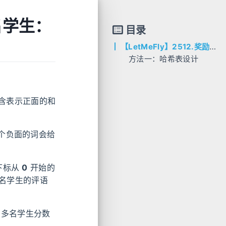
 名学生：
目录
【LetMeFly】2512.奖励最顶尖的 K 名学生：哈希表设计
方法一：哈希表设计
AC代码
C++
Python
含表示正面的和
个负面的词会给
下标从
0
开始的
这名学生的评语
多名学生分数