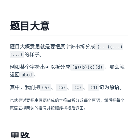
题目大意
题目大概意思就是要把原字符串拆分成
(...)(...)
的样子。
(...)
例如某个字符串可以拆分成
，那么就
(a)(b)(c)(d)
返回
。
abcd
其中，我们把
、
、
、
记为
原语
。
(a)
(b)
(c)
(d)
也就是说要把由原语组成的字符串拆分成每个原语，然后把每个
原语去掉两边的括号并按顺序拼接后返回。
思路