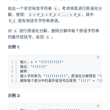
给出一个非空有效字符串
，考虑将其进行原语化分
s
解，使得：
，其中
s = P_1 + P_2 + ... + P_k
是有效括号字符串原语。
P_i
对
进行原语化分解，删除分解中每个原语字符串
s
的最外层括号，返回
。
s
示例 1:
1C
1
输入：s 
=
"(()())(())"
2
输出：
"()()()"
3
解释：
4
输入字符串为 
"(()())(())"
，原语化分解得到 
"(()(
5
删除每个部分中的最外层括号后得到 
"()()"
+
"()"
=
示例 2:
1C