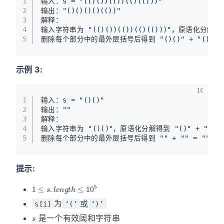
1
输入：s 
=
"(()())(())(()(()))"
2
输出：
"()()()()(())"
3
解释：
4
输入字符串为 
"(()())(())(()(()))"
，原语化分解得
5
删除每个部分中的最外层括号后得到 
"()()"
+
"()"
+
示例 3:
1C
1
输入：s 
=
"()()"
2
输出：
""
3
解释：
4
输入字符串为 
"()()"
，原语化分解得到 
"()"
+
"()"
5
删除每个部分中的最外层括号后得到 
""
+
""
=
""
。
提示:
1
≤
s
.
l
e
n
g
t
h
≤
10
5
为
或
s[i]
‘(’
‘)’
s
是一个有效阔和字符串