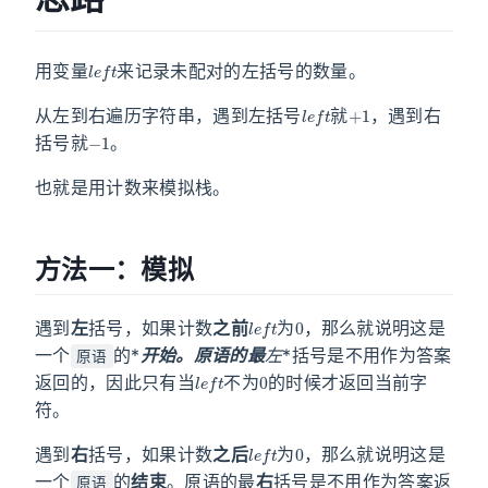
l
e
f
t
用变量
来记录未配对的左括号的数量。
l
e
f
t
+
1
从左到右遍历字符串，遇到左括号
就
，遇到右
−
1
括号就
。
也就是用计数来模拟栈。
方法一：模拟
l
e
f
t
0
遇到
左
括号，如果计数
之前
为
，那么就说明这是
一个
的*
开始。原语的最
左
*括号是不用作为答案
原语
l
e
f
t
0
返回的，因此只有当
不为
的时候才返回当前字
符。
l
e
f
t
0
遇到
右
括号，如果计数
之后
为
，那么就说明这是
一个
的
结束
。原语的最
右
括号是不用作为答案返
原语