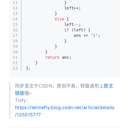
11
                }
12
                left++;
13
            }
14
else
 {
15
                left--;
16
if
 (left) {
17
                    ans += 
')'
;
18
                }
19
            }
20
        }
21
return
 ans;
22
    }
23
};
同步发文于CSDN，原创不易，转载请附上
原文
链接
哦~
Tisfy：
https://letmefly.blog.csdn.net/article/details
/125015777