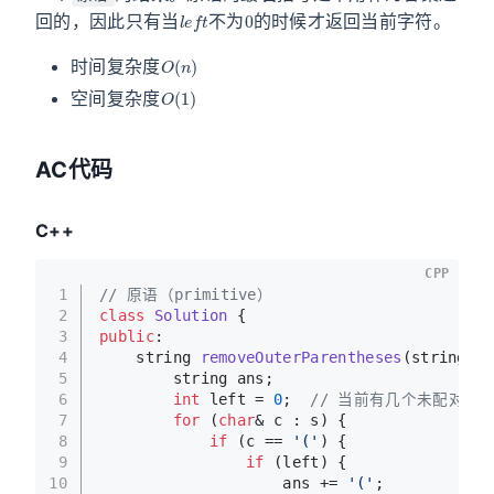
l
e
f
t
0
回的，因此只有当
不为
的时候才返回当前字符。
O
(
n
)
时间复杂度
O
(
1
)
空间复杂度
AC代码
C++
CPP
1
// 原语（primitive）
2
class
Solution
 {
3
public
:
4
string 
removeOuterParentheses
(string s)
5
        string ans;
6
int
 left = 
0
;  
// 当前有几个未配对的
7
for
 (
char
& c : s) {
8
if
 (c == 
'('
) {
9
if
 (left) {
10
                    ans += 
'('
;