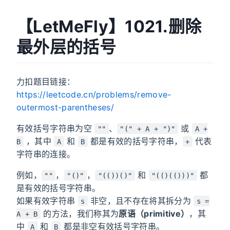
【LetMeFly】1021.删除
最外层的括号
力扣题目链接：
https://leetcode.cn/problems/remove-
outermost-parentheses/
有效括号字符串为空
、
或
""
"(" + A + ")"
A +
，其中
和
都是有效的括号字符串，
代表
B
A
B
+
字符串的连接。
例如，
，
，
和
都
""
"()"
"(())()"
"(()(()))"
是有效的括号字符串。
如果有效字符串
非空，且不存在将其拆分为
s
s =
的方法，我们称其为
原语（primitive）
，其
A + B
中
和
都是非空有效括号字符串。
A
B