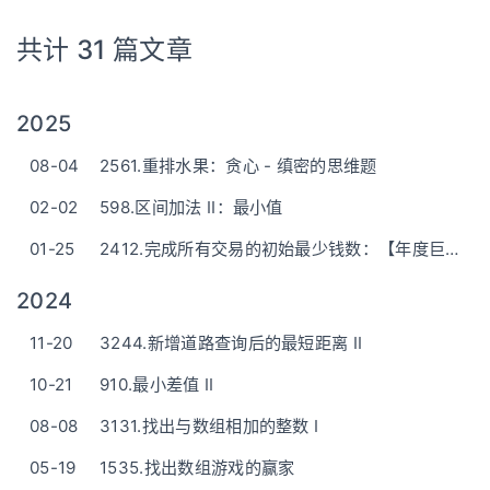
共计 31 篇文章
2025
08-04
2561.重排水果：贪心 - 缜密的思维题
02-02
598.区间加法 II：最小值
01-25
2412.完成所有交易的初始最少钱数：【年度巨献】举例说明(讲明白)，由难至简(手脚不乱)，附Python一行版
2024
11-20
3244.新增道路查询后的最短距离 II
10-21
910.最小差值 II
08-08
3131.找出与数组相加的整数 I
05-19
1535.找出数组游戏的赢家