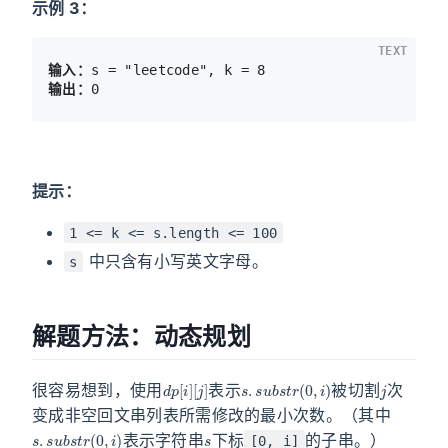
示例 3：
TEXT
输入：
输出：
提示：
1 <= k <= s.length <= 100
中只含有小写英文字母。
s
解题方法：动态规划
d
[
j
p
]
[
i
]
s
.
s
u
b
s
t
r
(
0
,
i
)
j
很容易想到，使用
表示
被切割
次
变成非空回文串列表所需修改的最小次数。（其中
s
.
s
u
b
s
t
r
(
0
,
i
)
s
表示字符串
下标
的子串。）
[0, i]