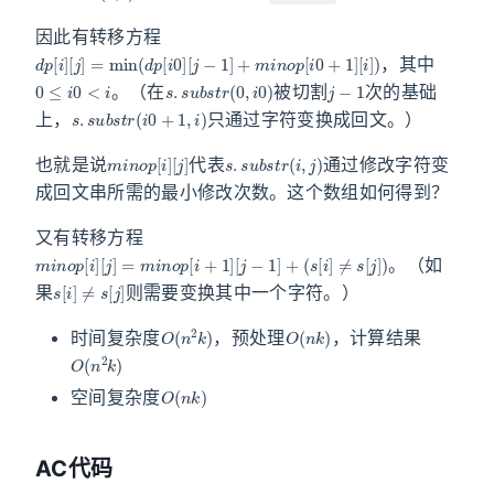
因此有转移方程
d
p
[
i
]
[
j
]
=
min
(
d
p
[
i
0
]
[
j
−
1
]
+
m
i
n
o
p
[
i
0
+
1
]
[
i
]
)
，其中
0
≤
i
0
<
i
s
.
s
u
b
s
t
r
(
0
,
i
0
)
j
−
1
。（在
被切割
次的基础
s
.
s
u
b
s
t
r
(
i
0
+
1
,
i
)
上，
只通过字符变换成回文。）
m
[
j
]
i
n
o
p
[
i
]
s
.
s
u
b
s
t
r
(
i
,
j
)
也就是说
代表
通过修改字符变
成回文串所需的最小修改次数。这个数组如何得到？
又有转移方程
m
i
n
o
p
[
i
]
[
j
]
=
m
i
n
o
p
[
i
+
1
]
[
j
−
1
]
+
(
s
[
i
]
≠
s
[
j
]
)
。（如
s
[
i
]
≠
s
[
j
]
果
则需要变换其中一个字符。）
O
(
n
2
k
)
O
(
n
k
)
时间复杂度
，预处理
，计算结果
O
(
n
2
k
)
O
(
n
k
)
空间复杂度
AC代码