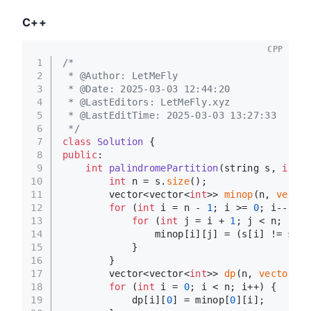
C++
CPP
1
/*
2
 * @Author: LetMeFly
3
 * @Date: 2025-03-03 12:44:20
4
 * @LastEditors: LetMeFly.xyz
5
 * @LastEditTime: 2025-03-03 13:27:33
6
 */
7
class
Solution
 {
8
public
:
9
int
palindromePartition
(string s, 
int
 k
10
int
 n = s.
size
();
11
        vector<vector<
int
>> 
minop
(n, 
vector
12
for
 (
int
 i = n - 
1
; i >= 
0
; i--) {
13
for
 (
int
 j = i + 
1
; j < n; j++)
14
                minop[i][j] = (s[i] != s[j]
15
            }
16
        }
17
        vector<vector<
int
>> 
dp
(n, 
vector
<
in
18
for
 (
int
 i = 
0
; i < n; i++) {
19
            dp[i][
0
] = minop[
0
][i];