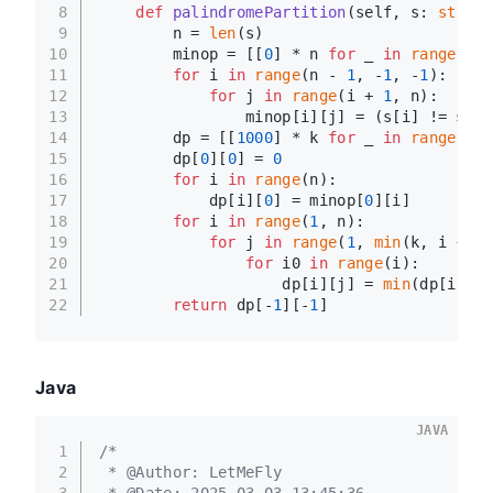
8
def
palindromePartition
(
self, s: 
str
, k
9
        n = 
len
(s)
10
        minop = [[
0
] * n 
for
 _ 
in
range
(n)]
11
for
 i 
in
range
(n - 
1
, -
1
, -
1
):
12
for
 j 
in
range
(i + 
1
, n):
13
                minop[i][j] = (s[i] != s[j]
14
        dp = [[
1000
] * k 
for
 _ 
in
range
(n)]
15
        dp[
0
][
0
] = 
0
16
for
 i 
in
range
(n):
17
            dp[i][
0
] = minop[
0
][i]
18
for
 i 
in
range
(
1
, n):
19
for
 j 
in
range
(
1
, 
min
(k, i + 
1
)
20
for
 i0 
in
range
(i):
21
                    dp[i][j] = 
min
(dp[i][j]
22
return
 dp[-
1
][-
1
]
Java
JAVA
1
/*
2
 * @Author: LetMeFly
3