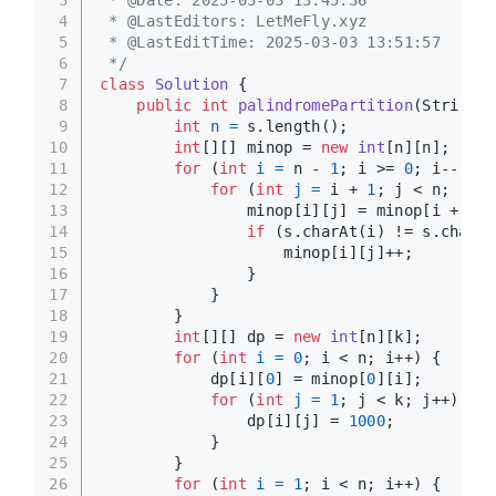
 * @Date: 2025-03-03 13:45:36
4
 * @LastEditors: LetMeFly.xyz
5
 * @LastEditTime: 2025-03-03 13:51:57
6
 */
7
class
Solution
 {
8
public
int
palindromePartition
(String s
9
int
n
=
 s.length();
10
int
[][] minop = 
new
int
[n][n];
11
for
 (
int
i
=
 n - 
1
; i >= 
0
; i--) {
12
for
 (
int
j
=
 i + 
1
; j < n; j++)
13
                minop[i][j] = minop[i + 
1
][
14
if
 (s.charAt(i) != s.charAt
15
                    minop[i][j]++;
16
                }
17
            }
18
        }
19
int
[][] dp = 
new
int
[n][k];
20
for
 (
int
i
=
0
; i < n; i++) {
21
            dp[i][
0
] = minop[
0
][i];
22
for
 (
int
j
=
1
; j < k; j++) {
23
                dp[i][j] = 
1000
;
24
            }
25
        }
26
for
 (
int
i
=
1
; i < n; i++) {