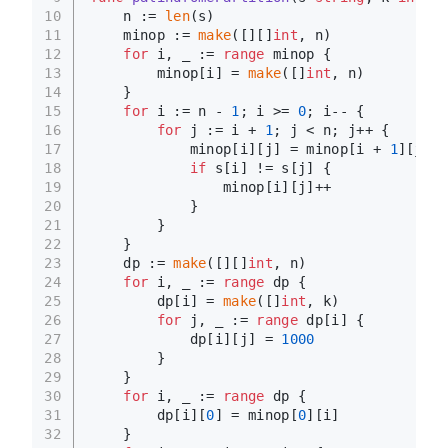
10
    n := 
len
(s)
11
    minop := 
make
([][]
int
, n)
12
for
 i, _ := 
range
 minop {
13
        minop[i] = 
make
([]
int
, n)
14
    }
15
for
 i := n - 
1
; i >= 
0
; i-- {
16
for
 j := i + 
1
; j < n; j++ {
17
            minop[i][j] = minop[i + 
1
][j - 
18
if
 s[i] != s[j] {
19
                minop[i][j]++
20
            }
21
        }
22
    }
23
    dp := 
make
([][]
int
, n)
24
for
 i, _ := 
range
 dp {
25
        dp[i] = 
make
([]
int
, k)
26
for
 j, _ := 
range
 dp[i] {
27
            dp[i][j] = 
1000
28
        }
29
    }
30
for
 i, _ := 
range
 dp {
31
        dp[i][
0
] = minop[
0
][i]
32
    }