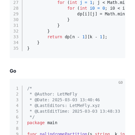
27
for
 (
int
j
=
1
; j < Math.min(k,
28
for
 (
int
i0
=
0
; i0 < i; i0
29
                    dp[i][j] = Math.min(dp[
30
                }
31
            }
32
        }
33
return
 dp[n - 
1
][k - 
1
];
34
    }
35
}
Go
GO
1
/*
2
 * @Author: LetMeFly
3
 * @Date: 2025-03-03 13:40:46
4
 * @LastEditors: LetMeFly.xyz
5
 * @LastEditTime: 2025-03-03 13:48:33
6
 */
7
package
 main
8
9
func
palindromePartition
(s 
string
, k 
int
)
i