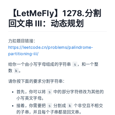
【LetMeFly】1278.分割
回文串 III：动态规划
力扣题目链接：
https://leetcode.cn/problems/palindrome-
partitioning-iii/
给你一个由小写字母组成的字符串
，和一个整
s
数
。
k
请你按下面的要求分割字符串：
首先，你可以将
中的部分字符修改为其他的
s
小写英文字母。
接着，你需要把
分割成
个非空且不相交
s
k
的子串，并且每个子串都是回文串。