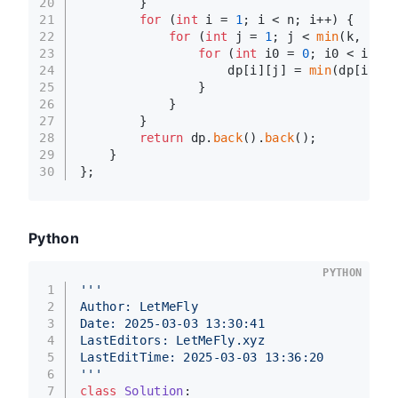
20
        }
21
for
 (
int
 i = 
1
; i < n; i++) {
22
for
 (
int
 j = 
1
; j < 
min
(k, i + 
23
for
 (
int
 i0 = 
0
; i0 < i; i0
24
                    dp[i][j] = 
min
(dp[i][j]
25
                }
26
            }
27
        }
28
return
 dp.
back
().
back
();
29
    }
30
};
Python
PYTHON
1
'''
2
Author: LetMeFly
3
Date: 2025-03-03 13:30:41
4
LastEditors: LetMeFly.xyz
5
LastEditTime: 2025-03-03 13:36:20
6
'''
7
class
Solution
: