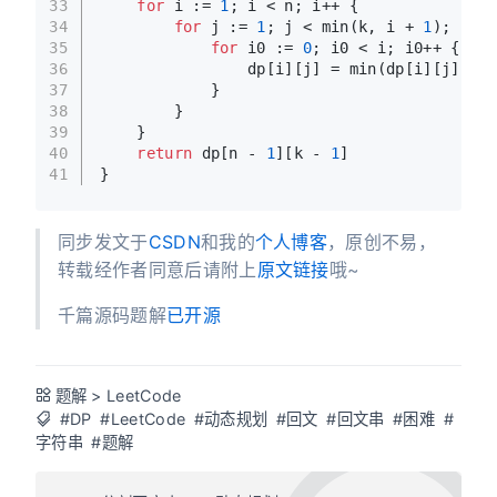
33
for
 i := 
1
; i < n; i++ {
34
for
 j := 
1
; j < min(k, i + 
1
); j++ 
35
for
 i0 := 
0
; i0 < i; i0++ {
36
                dp[i][j] = min(dp[i][j], dp
37
            }
38
        }
39
    }
40
return
 dp[n - 
1
][k - 
1
]
41
}
同步发文于
CSDN
和我的
个人博客
，原创不易，
转载经作者同意后请附上
原文链接
哦~
千篇源码题解
已开源
题解
>
LeetCode
#DP
#LeetCode
#动态规划
#回文
#回文串
#困难
#
字符串
#题解