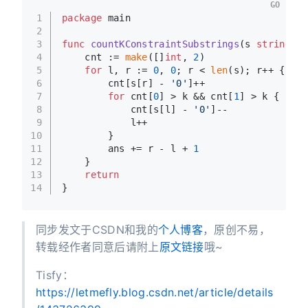
GO
1
package
 main
2
3
func
countKConstraintSubstrings
(s 
string
, k
4
    cnt := 
make
([]
int
, 
2
)
5
for
 l, r := 
0
, 
0
; r < 
len
(s); r++ {
6
        cnt[s[r] - 
'0'
]++
7
for
 cnt[
0
] > k && cnt[
1
] > k {
8
            cnt[s[l] - 
'0'
]--
9
            l++
10
        }
11
        ans += r - l + 
1
12
    }
13
return
14
}
同步发文于CSDN和我的
个人博客
，原创不易，
转载经作者同意后请附上
原文链接
哦~
Tisfy：
https://letmefly.blog.csdn.net/article/details