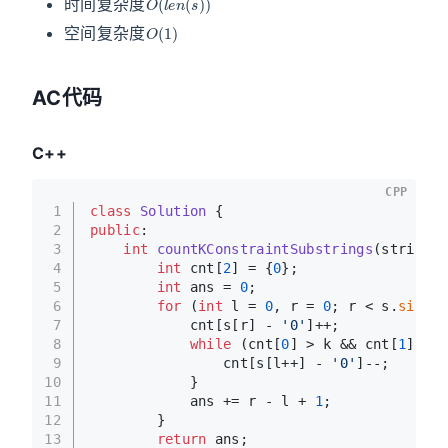
时间复杂度
O
(
1
)
空间复杂度
AC代码
C++
CPP
1
class
Solution
 {
2
public
:
3
int
countKConstraintSubstrings
(string s
4
int
 cnt[
2
] = {
0
};
5
int
 ans = 
0
;
6
for
 (
int
 l = 
0
, r = 
0
; r < s.
size
()
7
            cnt[s[r] - 
'0'
]++;
8
while
 (cnt[
0
] > k && cnt[
1
] > k
9
                cnt[s[l++] - 
'0'
]--;
10
            }
11
            ans += r - l + 
1
;
12
        }
13
return
 ans;