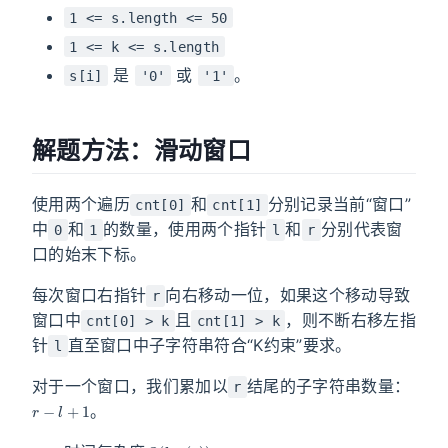
1 <= s.length <= 50
1 <= k <= s.length
是
或
。
s[i]
'0'
'1'
解题方法：滑动窗口
使用两个遍历
和
分别记录当前“窗口”
cnt[0]
cnt[1]
中
和
的数量，使用两个指针
和
分别代表窗
0
1
l
r
口的始末下标。
每次窗口右指针
向右移动一位，如果这个移动导致
r
窗口中
且
，则不断右移左指
cnt[0] > k
cnt[1] > k
针
直至窗口中子字符串符合“K约束”要求。
l
对于一个窗口，我们累加以
结尾的子字符串数量：
r
r
−
l
+
1
。
O
(
l
e
n
(
s
)
)