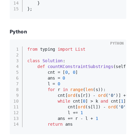
14
    }
15
};
Python
PYTHON
1
from
 typing 
import
List
2
3
class
Solution
:
4
def
countKConstraintSubstrings
(
self, s:
5
        cnt = [
0
, 
0
]
6
        ans = 
0
7
        l = 
0
8
for
 r 
in
range
(
len
(s)):
9
            cnt[
ord
(s[r]) - 
ord
(
'0'
)] += 
1
10
while
 cnt[
0
] > k 
and
 cnt[
1
] > k
11
                cnt[
ord
(s[l]) - 
ord
(
'0'
)] -
12
                l += 
1
13
            ans += r - l + 
1
14
return
 ans