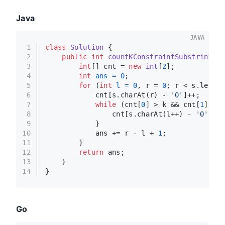
Java
JAVA
1
class
Solution
 {
2
public
int
countKConstraintSubstrings
(S
3
int
[] cnt = 
new
int
[
2
];
4
int
ans
=
0
;
5
for
 (
int
l
=
0
, r = 
0
; r < s.length
6
            cnt[s.charAt(r) - 
'0'
]++;
7
while
 (cnt[
0
] > k && cnt[
1
] > k
8
                cnt[s.charAt(l++) - 
'0'
]--;
9
            }
10
            ans += r - l + 
1
;
11
        }
12
return
 ans;
13
    }
14
}
Go