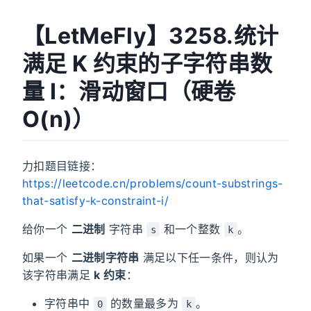
【LetMeFly】3258.统计
满足 K 约束的子字符串数
量 I：滑动窗口（硬卷
O(n)）
力扣题目链接：
https://leetcode.cn/problems/count-substrings-
that-satisfy-k-constraint-i/
给你一个
二进制
字符串
和一个整数
。
s
k
如果一个
二进制字符串
满足以下任一条件，则认为
该字符串满足
k 约束
：
字符串中
的数量最多为
。
0
k