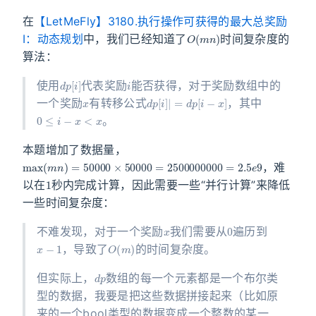
在
【LetMeFly】3180.执行操作可获得的最大总奖励
O
(
m
n
)
I：动态规划
中，我们已经知道了
时间复杂度的
算法：
d
p
[
i
]
i
使用
代表奖励
能否获得，对于奖励数组中的
x
d
p
[
i
]
|
=
d
p
[
i
−
x
]
一个奖励
有转移公式
，其中
0
≤
i
−
x
<
x
。
本题增加了数据量，
max
(
m
n
)
=
50000
×
50000
=
2500000000
=
2.5
e
9
，难
1
以在
秒内完成计算，因此需要一些“并行计算”来降低
一些时间复杂度：
x
0
不难发现，对于一个奖励
我们需要从
遍历到
x
−
1
O
(
m
)
，导致了
的时间复杂度。
d
p
但实际上，
数组的每一个元素都是一个布尔类
型的数据，我要是把这些数据拼接起来（比如原
来的一个bool类型的数据变成一个整数的某一