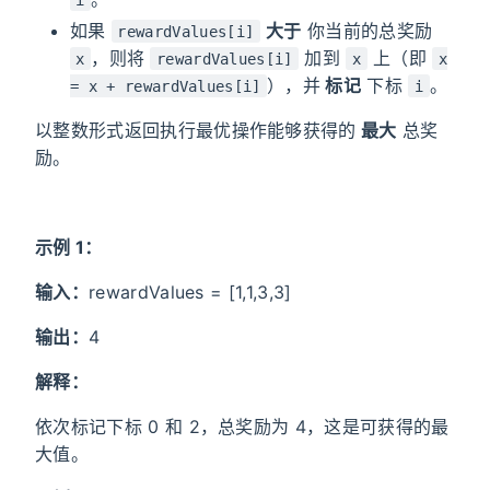
如果
大于
你当前的总奖励
rewardValues[i]
，则将
加到
上（即
x
rewardValues[i]
x
x
），并
标记
下标
。
= x + rewardValues[i]
i
以整数形式返回执行最优操作能够获得的
最大
总奖
励。
示例 1：
输入：
rewardValues = [1,1,3,3]
输出：
4
解释：
依次标记下标 0 和 2，总奖励为 4，这是可获得的最
大值。