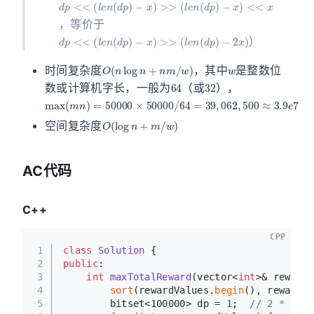
，等价于
d
p
<<
(
l
e
n
(
d
p
)
−
x
)
>>
(
l
e
n
(
d
p
)
−
2
x
)
）
O
(
n
log
n
+
n
m
/
w
)
w
时间复杂度
，其中
是整数位
64
32
数或计算机字长，一般为
（或
），
max
(
m
n
)
=
50000
×
50000
/
64
=
39
,
062
,
500
≈
3.9
e
7
O
(
log
n
+
m
/
w
)
空间复杂度
AC代码
C++
CPP
1
class
Solution
 {
2
public
:
3
int
maxTotalReward
(vector<
int
>& rewardV
4
sort
(rewardValues.
begin
(), rewardVa
5
        bitset<100000> dp = 
1
;  
// 2 * (500