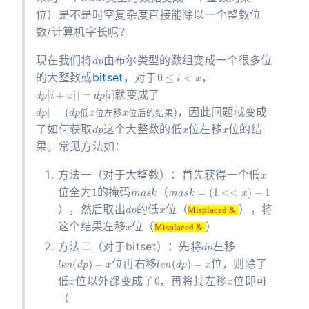
位）是不是时空复杂度直接能除以一个整数位
数/计算机字长呢？
d
p
现在我们将
由布尔类型的数组变成一个很多位
0
≤
i
<
x
的大整数或
bitset
，对于
，
d
p
[
i
+
x
]
|
=
d
p
[
i
]
就变成了
d
结
p
果
|
=
)
(
d
p
低
x
位
左
移
x
位
后
的
，因此问题就变成
d
p
x
x
低
位
左
移
位
后
的
结
果
了如何获取
这个大整数的低
位左移
位的结
果。常见方法如：
x
方法一（对于大整数）：首先获得一个低
1
m
a
s
k
m
(
−
1
1
<<
a
s
k
x
=
)
位全为
的掩码
（
d
p
x
Misplaced &
），然后取出
的低
位（
），将
x
Misplaced &
Misplaced &
这个结果左移
位（
）
d
p
Misplaced &
方法二（对于bitset）：先将
左移
l
e
n
(
d
p
)
−
x
l
e
n
(
d
p
)
−
x
位再右移
位，则除了
x
0
x
低
位以外都变成了
，再将其左移
位即可
（
d
−
(
<<
l
p
x
e
)
n
x
<<
>>
(
d
(
p
l
e
)
n
−
(
x
d
)
p
)