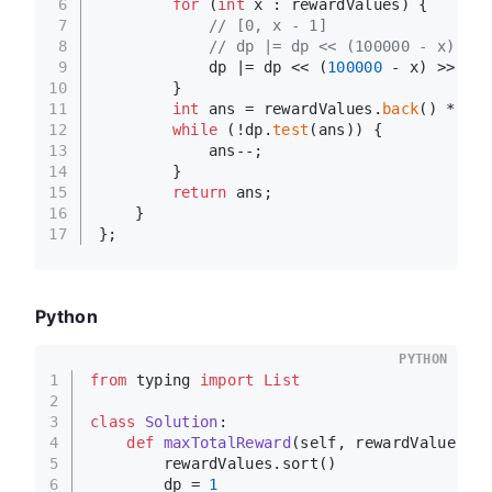
6
for
 (
int
 x : rewardValues) {
7
// [0, x - 1]
8
// dp |= dp << (100000 - x) >> 
9
            dp |= dp << (
100000
 - x) >> (
10
10
        }
11
int
 ans = rewardValues.
back
() * 
2
 -
12
while
 (!dp.
test
(ans)) {
13
            ans--;
14
        }
15
return
 ans;
16
    }
17
};
Python
PYTHON
1
from
 typing 
import
List
2
3
class
Solution
:
4
def
maxTotalReward
(
self, rewardValues: 
5
        rewardValues.sort()
6
        dp = 
1