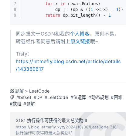
7
for
 x 
in
 rewardValues:
8
            dp |= (dp & ((
1
 << x) - 
1
)) << 
9
return
 dp.bit_length() - 
1
同步发文于CSDN和我的
个人博客
，原创不易，
转载经作者同意后请附上
原文链接
哦~
Tisfy：
https://letmefly.blog.csdn.net/article/details
/143360617
题解
>
LeetCode
#bitset
#DP
#LeetCode
#位运算
#动态规划
#困难
#数组
#题解
3181.执行操作可获得的最大总奖励 II
https://blog.letmefly.xyz/2024/10/30/LeetCode 3181.
执行操作可获得的最大总奖励II/