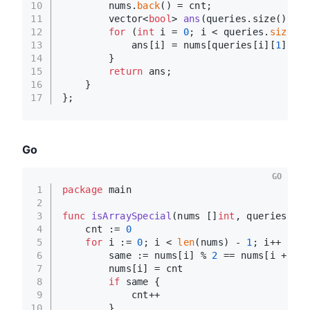
10
        nums.
back
() = cnt;
11
vector<
bool
> 
ans
(queries.size())
;
12
for
 (
int
 i = 
0
; i < queries.
size
();
13
            ans[i] = nums[queries[i][
1
]] ==
14
        }
15
return
 ans;
16
    }
17
};
Go
GO
1
package
 main
2
3
func
isArraySpecial
(nums []
int
, queries [][
4
    cnt := 
0
5
for
 i := 
0
; i < 
len
(nums) - 
1
; i++ {
6
        same := nums[i] % 
2
 == nums[i + 
1
] 
7
        nums[i] = cnt
8
if
 same {
9
            cnt++
10
        }