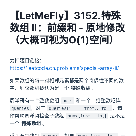
【LetMeFly】3152.特殊
数组 II：前缀和 - 原地修改
（大概可视为O(1)空间）
力扣题目链接：
https://leetcode.cn/problems/special-array-ii/
如果数组的每一对相邻元素都是两个奇偶性不同的数
字，则该数组被认为是一个
特殊数组
。
周洋哥有一个整数数组
和一个二维整数矩阵
nums
，对于
，请
queries
queries[i] = [from
, to
]
i
i
你帮助周洋哥检查子数组
是不是
nums[from
..to
]
i
i
一个
特殊数组
。
返回布尔数组
，如果
是
answer
nums[from
..to
]