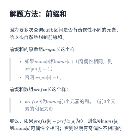
解题方法：前缀和
因为要多次查询a到b区间是否有奇偶性不同的元素，
所以很自然地想到前缀和。
o
r
i
g
i
n
前缀和的原数组
长这个样：
n
u
m
s
[
i
]
n
u
m
s
[
i
+
1
]
如果
和
奇偶性相同，则
o
r
i
g
i
n
[
i
]
=
1
；
o
r
i
g
i
n
[
i
]
=
0
否则
。
p
r
e
f
i
x
前缀和数组
长这个样：
p
r
e
f
i
x
[
i
]
n
u
m
s
i
0
为
前
个元素的和。（前
个元
0
素的和记为
）
p
−
r
p
e
r
f
e
i
f
x
i
[
x
b
[
]
a
]
0
n
u
m
s
[
a
]
那么，如果
为
，则说明
n
u
m
s
[
b
]
到
奇偶性全相同；否则说明有奇偶性不相同的