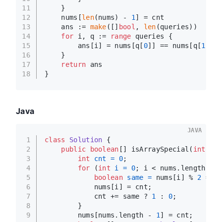
11
    }
12
    nums[
len
(nums) - 
1
] = cnt
13
    ans := 
make
([]
bool
, 
len
(queries))
14
for
 i, q := 
range
 queries {
15
        ans[i] = nums[q[
0
]] == nums[q[
1
]]
16
    }
17
return
 ans
18
}
Java
JAVA
1
class
Solution
 {
2
public
boolean
[] isArraySpecial(
int
[] n
3
int
cnt
=
0
;
4
for
 (
int
i
=
0
; i < nums.length - 
1
5
boolean
same
=
 nums[i] % 
2
 == n
6
            nums[i] = cnt;
7
            cnt += same ? 
1
 : 
0
;
8
        }
9
        nums[nums.length - 
1
] = cnt;