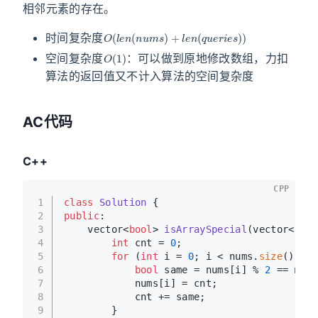
相邻元素的存在。
O
(
l
e
n
(
n
u
m
s
)
+
l
e
n
(
q
u
e
r
i
e
s
)
)
时间复杂度
O
(
1
)
空间复杂度
：可以做到原地修改数组，力扣
算法的返回值又不计入算法的空间复杂度
AC代码
C++
CPP
1
class
Solution
 {
2
public
:
3
vector<
bool
> 
isArraySpecial
(vector<
int
>
4
int
 cnt = 
0
;
5
for
 (
int
 i = 
0
; i < nums.
size
() - 
1
6
bool
 same = nums[i] % 
2
 == nums
7
            nums[i] = cnt;
8
            cnt += same;
9
        }