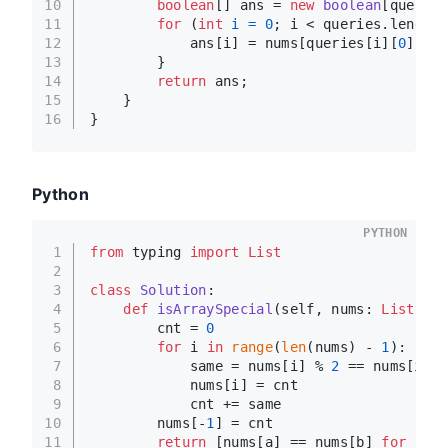
10
boolean
[] ans = 
new
boolean
[queries
11
for
 (
int
i
=
0
; i < queries.length;
12
            ans[i] = nums[queries[i][
0
]] ==
13
        }
14
return
 ans;
15
    }
16
}
Python
PYTHON
1
from
 typing 
import
List
2
3
class
Solution
:
4
def
isArraySpecial
(
self, nums: 
List
[
int
5
        cnt = 
0
6
for
 i 
in
range
(
len
(nums) - 
1
):
7
            same = nums[i] % 
2
 == nums[i + 
8
            nums[i] = cnt
9
            cnt += same
10
        nums[-
1
] = cnt
11
return
 [nums[a] == nums[b] 
for
 a, b