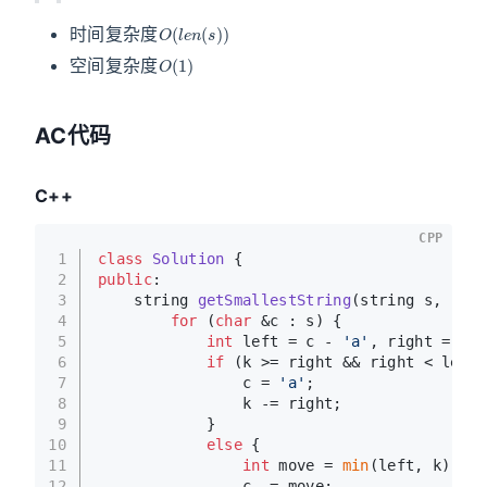
O
(
l
e
n
(
s
)
)
时间复杂度
O
(
1
)
空间复杂度
AC代码
C++
CPP
1
class
Solution
 {
2
public
:
3
string 
getSmallestString
(string s, 
int
 
4
for
 (
char
 &c : s) {
5
int
 left = c - 
'a'
, right = 
'z'
6
if
 (k >= right && right < left)
7
                c = 
'a'
;
8
                k -= right;
9
            }
10
else
 {
11
int
 move = 
min
(left, k);
12
                c -= move;