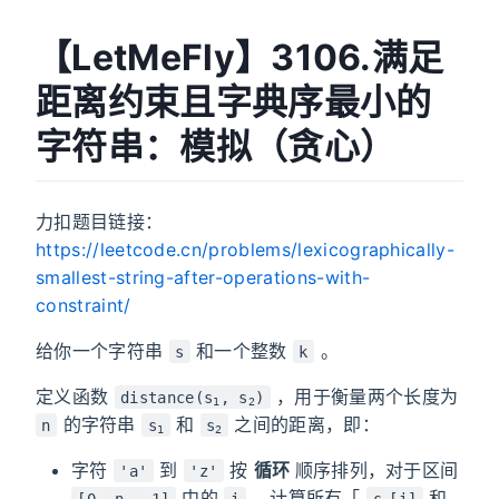
【LetMeFly】3106.满足
距离约束且字典序最小的
字符串：模拟（贪心）
力扣题目链接：
https://leetcode.cn/problems/lexicographically-
smallest-string-after-operations-with-
constraint/
给你一个字符串
和一个整数
。
s
k
定义函数
，用于衡量两个长度为
distance(s
, s
)
1
2
的字符串
和
之间的距离，即：
n
s
s
1
2
字符
到
按
循环
顺序排列，对于区间
'a'
'z'
中的
，计算所有「
和
[0, n - 1]
i
s
[i]