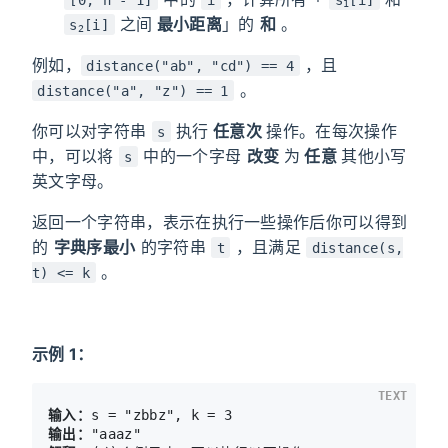
1
之间
最小距离
」的
和
。
s
[i]
2
例如，
，且
distance("ab", "cd") == 4
。
distance("a", "z") == 1
你可以对字符串
执行
任意次
操作。在每次操作
s
中，可以将
中的一个字母
改变
为
任意
其他小写
s
英文字母。
返回一个字符串，表示在执行一些操作后你可以得到
的
字典序最小
的字符串
，且满足
t
distance(s,
。
t) <= k
示例 1：
TEXT
输入：
输出：