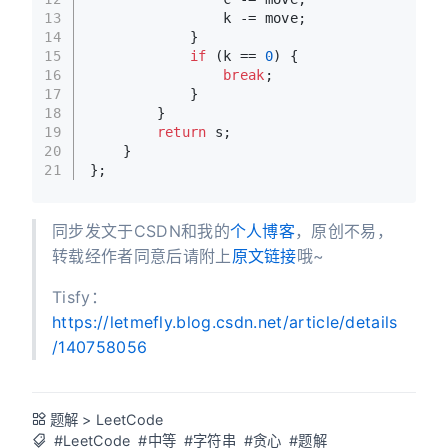
13
                k -= move;
14
            }
15
if
 (k == 
0
) {
16
break
;
17
            }
18
        }
19
return
 s;
20
    }
21
};
同步发文于CSDN和我的
个人博客
，原创不易，
转载经作者同意后请附上
原文链接
哦~
Tisfy：
https://letmefly.blog.csdn.net/article/details
/140758056
题解
>
LeetCode
#LeetCode
#中等
#字符串
#贪心
#题解