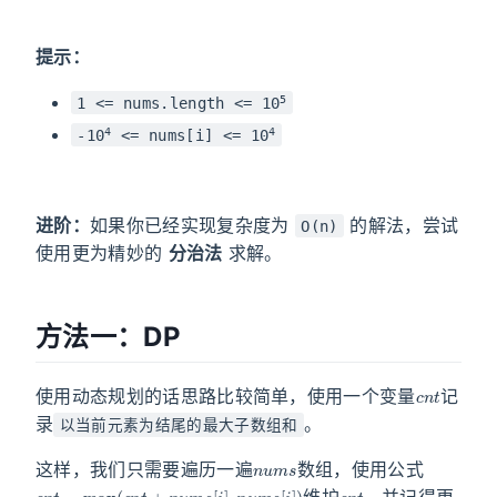
提示：
5
1 <= nums.length <= 10
4
4
-10
<= nums[i] <= 10
进阶：
如果你已经实现复杂度为
的解法，尝试
O(n)
使用更为精妙的
分治法
求解。
方法一：DP
c
n
t
使用动态规划的话思路比较简单，使用一个变量
记
录
。
以当前元素为结尾的最大子数组和
n
u
m
s
这样，我们只需要遍历一遍
数组，使用公式
c
n
t
=
max
(
c
n
t
+
n
u
m
s
[
i
]
,
n
u
m
s
[
i
]
)
c
n
t
维护
，并记得更