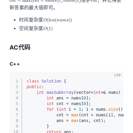
新答案的最大值即可。
O
(
l
e
n
(
n
u
m
s
)
)
时间复杂度
O
(
1
)
空间复杂度
AC代码
C++
CPP
1
class
Solution
 {
2
public
:
3
int
maxSubArray
(vector<
int
>& nums)
{
4
int
 ans = nums[
0
];
5
int
 cnt = nums[
0
];
6
for
 (
int
 i = 
1
; i < nums.
size
(); i+
7
            cnt = 
max
(cnt + nums[i], nums[i
8
            ans = 
max
(ans, cnt);
9
        }
10
return
 ans;