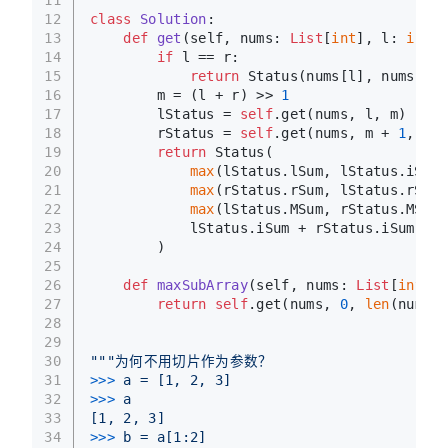
11
12
class
Solution
:
13
def
get
(
self, nums: 
List
[
int
], l: 
int
, 
14
if
 l == r:
15
return
 Status(nums[l], nums[l],
16
        m = (l + r) >> 
1
17
        lStatus = 
self
.get(nums, l, m)
18
        rStatus = 
self
.get(nums, m + 
1
, r)
19
return
 Status(
20
max
(lStatus.lSum, lStatus.iSum 
21
max
(rStatus.rSum, lStatus.rSum 
22
max
(lStatus.MSum, rStatus.MSum,
23
            lStatus.iSum + rStatus.iSum
24
        )
25
26
def
maxSubArray
(
self, nums: 
List
[
int
]
) 
27
return
self
.get(nums, 
0
, 
len
(nums) 
28
29
30
"""为何不用切片作为参数？
31
>>> 
a = [1, 2, 3]
32
>>> 
a
33
[1, 2, 3]
34
>>> 
b = a[1:2]