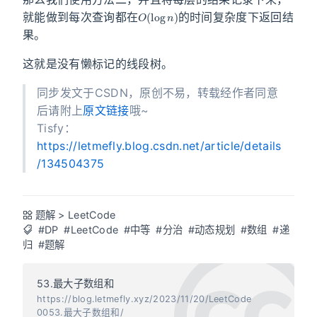
O
(
log
n
)
就能做到每次查询都在
的时间复杂度下返回结
果。
这就是没有懒标记的线段树。
同步发文于CSDN，原创不易，转载经作者同意
后请附上
原文链接
哦~
Tisfy：
https://letmefly.blog.csdn.net/article/details
/134504375
题解
>
LeetCode
#DP
#LeetCode
#中等
#分治
#动态规划
#数组
#递
归
#题解
53.最大子数组和
https://blog.letmefly.xyz/2023/11/20/LeetCode
0053.最大子数组和/