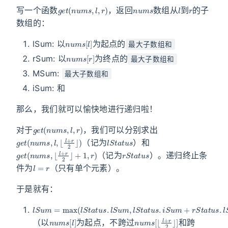
g
e
t
(
n
u
m
s
,
l
,
r
)
n
u
m
s
l
r
写一个函数
，返回
数组从
到
的子
数组的：
n
u
m
s
[
l
]
lSum: 以
为起点的
最大子数组和
n
u
m
s
[
r
]
rSum: 以
为终点的
最大子数组和
MSum:
最大子数组和
iSum: 和
那么，我们就可以愉快地进行递归啦！
g
e
t
(
n
u
m
s
,
l
,
r
)
对于
，我们可以分别求出
g
⌊
l
e
+
t
r
(
2
n
⌋
u
)
m
s
,
l
,
l
S
t
a
t
u
s
（记为
）和
g
e
t
(
n
u
m
s
,
⌊
l
+
r
2
⌋
+
1
,
r
)
r
S
t
a
t
u
s
（记为
）。递归终止条
l
=
r
件为
（只有单个元素）。
于是就有：
l
S
u
m
=
max
(
l
S
t
a
t
u
s
.
l
S
u
m
,
l
S
t
a
t
u
s
.
i
S
u
m
+
r
S
t
a
t
u
s
.
l
S
u
n
u
m
s
[
l
]
n
u
m
s
[
⌊
l
+
r
2
⌋
]
（以
为起点，不跨过
和跨