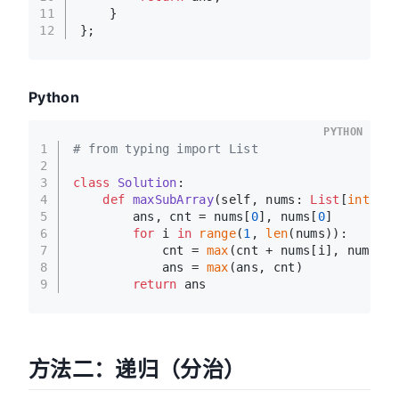
11
    }
12
};
Python
PYTHON
1
# from typing import List
2
3
class
Solution
:
4
def
maxSubArray
(
self, nums: 
List
[
int
]
) 
5
        ans, cnt = nums[
0
], nums[
0
]
6
for
 i 
in
range
(
1
, 
len
(nums)):
7
            cnt = 
max
(cnt + nums[i], nums[i
8
            ans = 
max
(ans, cnt)
9
return
 ans
方法二：递归（分治）