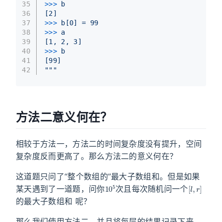
35
>>> 
b
36
[2]
37
>>> 
b[0] = 99
38
>>> 
a
39
[1, 2, 3]
40
>>> 
b
41
[99]
42
"""
方法二意义何在？
相较于方法一，方法二的时间复杂度没有提升，空间
复杂度反而更高了。那么方法二的意义何在？
这道题只问了“整个数组的”最大子数组和。但是如果
10
5
[
l
,
r
]
某天遇到了一道题，问你
次且每次随机问一个
的最大子数组和 呢？
那么我们使用方法二，并且将每层的结果记录下来，