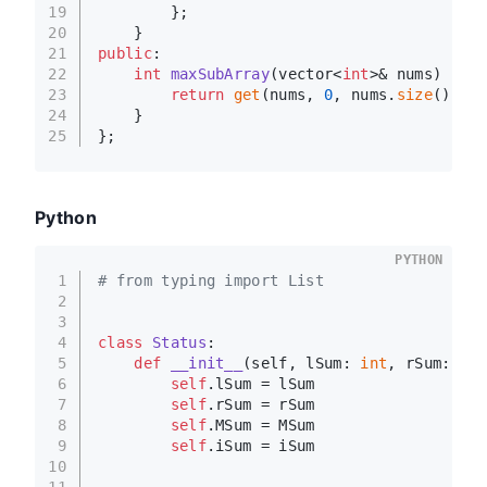
19
        };
20
    }
21
public
:
22
int
maxSubArray
(vector<
int
>& nums)
{
23
return
get
(nums, 
0
, nums.
size
() - 
1
24
    }
25
};
Python
PYTHON
1
# from typing import List
2
3
4
class
Status
:
5
def
__init__
(
self, lSum: 
int
, rSum: 
int
6
self
.lSum = lSum
7
self
.rSum = rSum
8
self
.MSum = MSum
9
self
.iSum = iSum
10