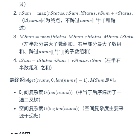
过）
r
S
u
m
=
max
(
r
S
t
a
t
u
s
.
r
S
u
m
,
l
S
t
a
t
u
s
.
r
S
u
m
+
r
S
t
a
t
u
s
.
i
S
n
u
m
s
[
r
]
n
u
m
s
[
⌊
l
+
r
2
⌋
]
（以
为终点，不跨过
和跨
过）
M
S
u
m
=
max
(
l
S
t
a
t
u
s
.
M
S
u
m
,
r
S
t
a
t
u
s
.
M
S
u
m
,
l
S
t
a
t
u
s
.
（左半部分最大子数组和、右半部分最大子数组
n
u
m
s
[
⌊
l
+
r
2
⌋
]
和、跨过
的子数组和）
i
S
u
m
=
l
S
t
a
t
u
s
.
i
S
u
m
+
r
S
t
a
t
u
s
.
i
S
u
m
（左半右
半数组和 之和）
g
e
t
(
n
u
m
s
,
0
,
l
e
n
(
n
u
m
s
)
−
1
)
.
M
S
u
m
最终返回
即可。
O
(
l
e
n
(
n
u
m
s
)
)
时间复杂度
（相当于后序遍历了一
遍二叉树）
O
(
log
l
e
n
(
n
u
m
s
)
)
空间复杂度
（空间复杂度主要来
源于递归）