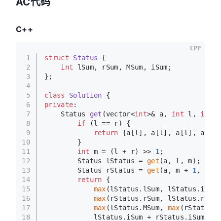
AC代码
C++
CPP
1
struct
Status
 {
2
int
 lSum, rSum, MSum, iSum;
3
};
4
5
class
Solution
 {
6
private
:
7
Status 
get
(vector<
int
>& a, 
int
 l, 
int
 r
8
if
 (l == r) {
9
return
 {a[l], a[l], a[l], a[l]}
10
        }
11
int
 m = (l + r) >> 
1
;
12
        Status lStatus = 
get
(a, l, m);
13
        Status rStatus = 
get
(a, m + 
1
, r);
14
return
 {
15
max
(lStatus.lSum, lStatus.iSum 
16
max
(rStatus.rSum, lStatus.rSum 
17
max
(lStatus.MSum, 
max
(rStatus.M
18
            lStatus.iSum + rStatus.iSum